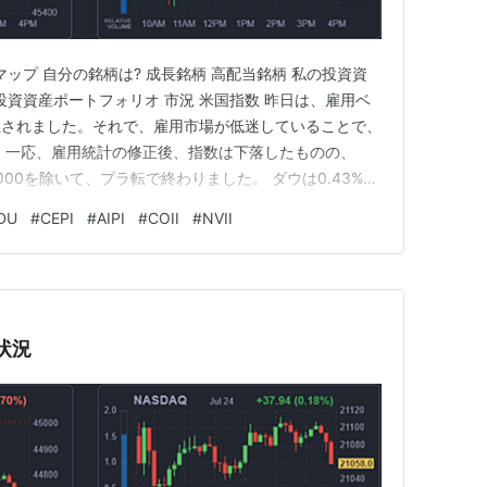
トマップ 自分の銘柄は? 成長銘柄 高配当銘柄 私の投資資
Co 投資資産ポートフォリオ 市況 米国指数 昨日は、雇用ベ
正されました。それで、雇用市場が低迷していることで、
 一応、雇用統計の修正後、指数は下落したものの、
00を除いて、プラ転で終わりました。 ダウは0.43%上
S&P500は0.27%上昇、利下げの恩恵を大きく受けるラ
DU
#
CEPI
#
AIPI
#
COII
#
NVII
わりました。 S&P500ヒートマップ KeyBank…
状況