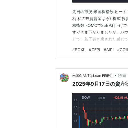
先日の市況 米国株指数 ヒートマ
柄 私の投資資産は今? 株式 投
株指数 FOMCで25BP利下
すぐさま下がりましたが、パウ
とで、若干巻き戻された感じです
いので、ヒートマップをS&P50
#
SOXL
#
CEPI
#
AIPI
#
COII
の使用禁止や中国への輸出禁止に
•
米国GiANTはLean FIRE中!
1年前
2025年9月17日の資産