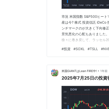
市況 米国指数 S&P500ヒー
産は今? 株式 投資信託 iDe
ンチマークのが大きく下向修
景気悪化の心配もありました。
徐々に巻き戻して、ラッセル20
昇、ナスダックは0.37%上昇、
#
投資
#
SOXL
#
TSLL
#
NV
ッセル2000は0.59%下落で終
•
米国GiANTはLean FIRE中!
1年前
2025年7月25日の投資