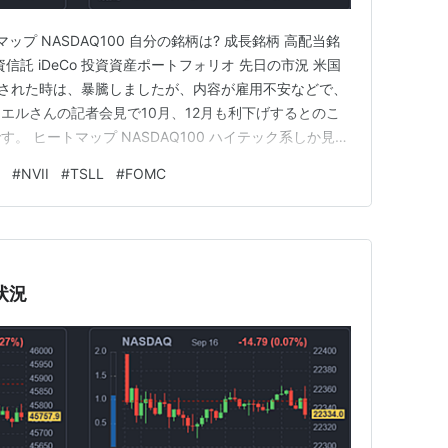
ップ NASDAQ100 自分の銘柄は? 成長銘柄 高配当銘
資信託 iDeCo 投資資産ポートフォリオ 先日の市況 米国
げでされた時は、暴騰しましたが、内容が雇用不安などで、
エルさんの記者会見で10月、12月も利下げするとのこ
。 ヒートマップ NASDAQ100 ハイテック系しか見な
0からNASDAQ100に換えました。 中国がNVDAチップ
#
NVII
#
TSLL
#
FOMC
より、NVDAとAVGOが大きく下落しまし…
状況