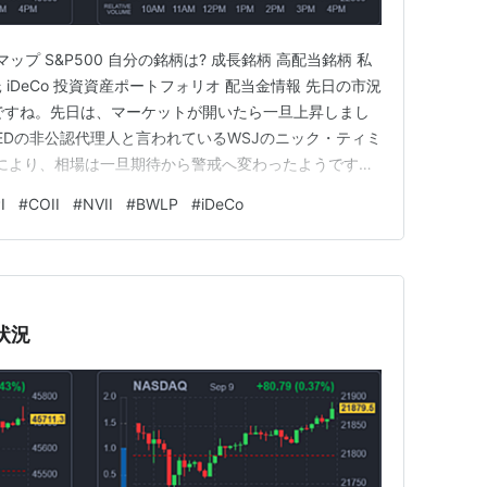
ップ S&P500 自分の銘柄は? 成長銘柄 高配当銘柄 私
 iDeCo 投資資産ポートフォリオ 配当金情報 先日の市況
ちですね。先日は、マーケットが開いたら一旦上昇しまし
EDの非公認代理人と言われているWSJのニック・ティミ
事により、相場は一旦期待から警戒へ変わったようです。
9月16日のFOMCの話ですが、2008年の金融危機が発生
I
#
COII
#
NVII
#
BWLP
#
iDeCo
機が発生すると知っていましたが、物価が少し高かったの
状況