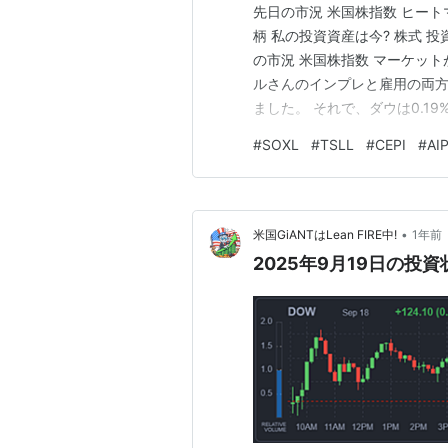
先日の市況 米国株指数 ヒートマ
柄 私の投資資産は今? 株式 投
の市況 米国株指数 マーケッ
ルさんのインプレと雇用の両
ました。 それで、ダウは0.19%
落、ラッセル2000は0.23%下
#
SOXL
#
TSLL
#
CEPI
#
AIP
ック系しか見ないので、ヒートマッ
•
米国GiANTはLean FIRE中!
1年前
2025年9月19日の投資