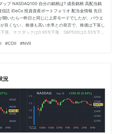
ップ NASDAQ100 自分の銘柄は? 成長銘柄 高配当銘
資信託 iDeCo 投資資産ポートフォリオ 配当金情報 先日
トが開いたら一昨日と同じに上昇モードでしたが、パウエ
方が良くない、株価も高い水準との発言で、株価は下落し
下落、ナスダックは0.95%下落、S&P500は0.55%下
落で終わりました。 ヒートマップ NASDAQ100 ハイテ
I
#
COII
#
NVII
プをS&P500からNASDAQ100…
状況