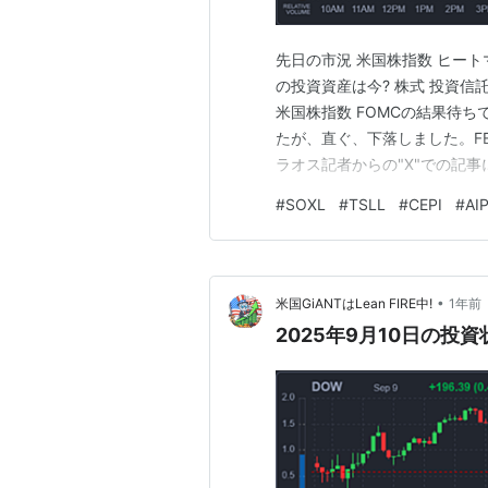
先日の市況 米国株指数 ヒートマ
の投資資産は今? 株式 投資信託
米国株指数 FOMCの結果待
たが、直ぐ、下落しました。F
ラオス記者からの"X"での記
下記記事の内容は、「2008年
#
SOXL
#
TSLL
#
CEPI
#
AIP
する前に、FEDは既に金融危
で…
•
米国GiANTはLean FIRE中!
1年前
2025年9月10日の投資