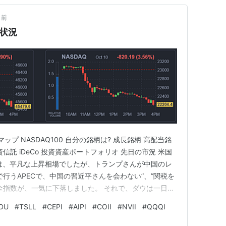
月前
資状況
ップ NASDAQ100 自分の銘柄は? 成長銘柄 高配当銘
資信託 iDeCo 投資資産ポートフォリオ 先日の市況 米国
は、平凡な上昇相場でしたが、トランプさんが中国のレ
行うAPECで、中国の習近平さんを会わない”、”関税を
全指数が、一気に下落しました。 それで、ダウは一日で
%下落、S&P500は2.71%下落、ラッセル2000は2.99%
DU
#
TSLL
#
CEPI
#
AIPI
#
COII
#
NVII
#
QQQI
プ NASDAQ100 ハイテック系しか…