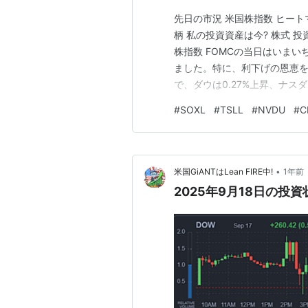
先日の市況 米国株指数 ヒートマ
柄 私の投資資産は今? 株式 投
株指数 FOMCの当日はいま
ました。特に、利下げの恩恵を
で、ダウは0.27%上昇、ナスダ
2000は2.49%上昇で終わりま
#
SOXL
#
TSLL
#
NVDU
#
C
ないので、ヒートマップをS&P5
•
米国GiANTはLean FIRE中!
1年前
2025年9月18日の投資