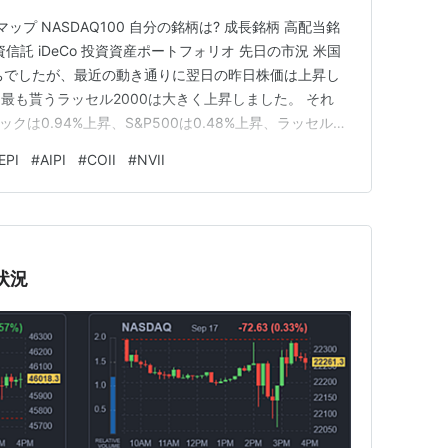
ップ NASDAQ100 自分の銘柄は? 成長銘柄 高配当銘
資信託 iDeCo 投資資産ポートフォリオ 先日の市況 米国
いちでしたが、最近の動き通りに翌日の昨日株価は上昇し
最も貰うラッセル2000は大きく上昇しました。 それ
ックは0.94%上昇、S&P500は0.48%上昇、ラッセル
した。 ヒートマップ NASDAQ100 ハイテック系しか見
EPI
#
AIPI
#
COII
#
NVII
00からNASDAQ100に換えました…
状況