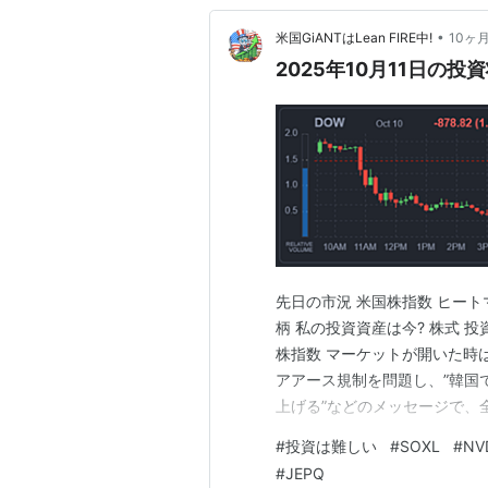
•
米国GiANTはLean FIRE中!
10ヶ
2025年10月11日の投
先日の市況 米国株指数 ヒートマ
柄 私の投資資産は今? 株式 投
株指数 マーケットが開いた時
アアース規制を問題し、”韓国で
上げる”などのメッセージで、
1.90%下落、ナスダックは3.56
#
投資は難しい
#
SOXL
#
NV
下落で終わりました。 ヒートマッ
#
JEPQ