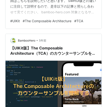
回はこちらを説明したいと思います。 SwiftUI版との違い
に注目して説明するので、是非以下の記事と照らし合わ
せて見てください。 bamboo-hero.com 対象となるサン
プルはこちらです。
#
UIKit
#
The Composable Architecture
#
TCA
UIKitCaseStudies/NavigateAndLoad
UIKitCaseStudies/LoadThenNavigate State、Action、
Environment、Reducerの実装はSwiftUI版と全く同じ 画
•
面遷移したあとデータをロードする データをロードした
BambooHero
5年前
あと画面…
【UIKit版】The Composable
Architecture（TCA）のカウンターサンプルを理
解する