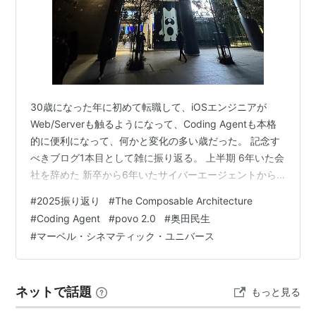
30歳になった年に初めて転職して、iOSエンジニアが
Web/Serverも触るようになって、Coding Agentも本格
的に便利になって、何かと変化の多い歳だった。 記念す
べきブログ1本目として雑に振り返る。 上半期 6年いた会
社を辞めた 新卒から6年いたサイバーエージェントから
newmoに転職した。転職なんて全く考えてなかったの
#
2025振り返り
#
The Composable Architecture
に、ちょうどミッションがひと段落して全社表彰もして
#
Coding Agent
#
povo 2.0
#
奥田民生
もらえたタイミングでいい縁があった。タイミングとい
#
マーベル・シネマティック・ユニバース
うのは不思議なもんだと思う。 定番のやつ iOSDCとかで
コミュニティのエンジニアと話す機会はあったものの、
「自分が他の組織でどれくらい通用するのか」はずっと
ネットで話題
もっと見る
気になっ…