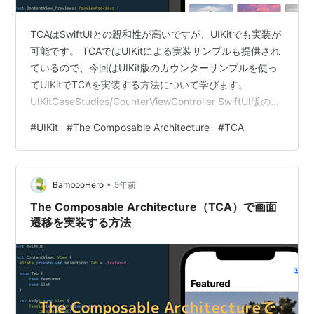
TCAはSwiftUIとの親和性が高いですが、UIKitでも実装が
可能です。 TCAではUIKitによる実装サンプルも提供され
ているので、今回はUIKit版のカウンターサンプルを使っ
てUIKitでTCAを実装する方法について学びます。
UIKitCaseStudies/CounterViewController SwiftUI版のカ
ウンターサンプルの解説はこちらをご参照ください。
#
UIKit
#
The Composable Architecture
#
TCA
bamboo-hero.com State、Action、Environment、
Reducerの実装はSwiftUI版と全く同じ Stateのサブスク
ライブとActionのトリガーの設定 Actionが処理される
•
流…
BambooHero
5年前
The Composable Architecture（TCA）で画面
遷移を実装する方法