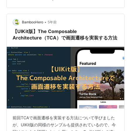
されています。 なお、同じサンプルコードにあるアクシ
ョンシート（Action Sheet）の実装についてはこちらの
記事で解説しています。合わせてご覧ください。
•
bamboo-hero.com ネイティブSwi…
BambooHero
5年前
【UIKit版】The Composable
Architecture（TCA）で画面遷移を実装する方法
前回TCAで画面遷移を実装する方法について学びました
が、UIKit版の同様のサンプルも提供されているので、今