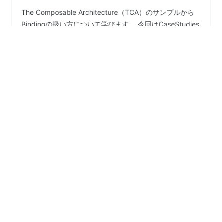
The Composable Architecture（TCA）のサンプルから
Bindingの扱い方について学びます。 今回はCaseStudies
の01-GettingStarted-Bindings-Basicsと01-
GettingStarted-Bindings-Formsを例に説明します。 単
方向データフローの原則を守る Bindingを使った実装方法
BindingActionでActionを統合する まとめ 単方向データ
#
The Composable Architecture
#
TCA
#
SwiftUI
フローの原則を守る TCAは単方向データフローという設
計思想を持っています。 データ（State）の変更は必ず、
Action→Recucer→Storeという流れ…