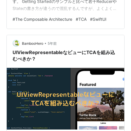
す。 Getting Startedのサンプルと比べて若干Reducerや
Stateの書き方が違うので混乱するんですが、よくよく見
てみると基本的な構造はCounterサンプルなどと同じでし
#
The Composable Architecture
#
TCA
#
SwiftUI
た。 bamboo-hero.com bamboo-hero.com ちょっと個
人的なメモみたいな記事になってしまいますが、要点を
整理してみたので参考にしてみてください。 Favoriting
•
Componentの構造…
BambooHero
5年前
UIViewRepresentableなビューにTCAを組み込
むべきか？