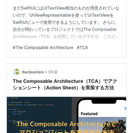
まだSwiftUIにはUITextView相当のものが用意されていな
いので、UIViewRepresentableを使ってUITextViewを
SwiftUIビューで使用できるようにしています。 さらに、
自分が関わっているプロジェクトではThe Composable
Architecture（TCA）を採用しているのですが、このビュ
ーにTCAを組み込むべきかどうかで悩みました。 つま
#
The Composable Architecture
#
TCA
り、@Binding等を使ってピュアSwiftUIビューとするか、
State/Action/Reducerを組み込んでTCAのコンポーネン
トとするかどうかです。 結論から言うと、ピュアSwiftUI
•
ビューでいくこと…
BambooHero
5年前
The Composable Architecture（TCA）でアク
ションシート（Action Sheet）を実装する方法