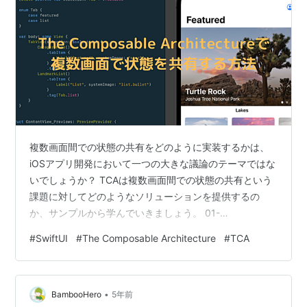
複数画面間での状態の共有をどのように実装するかは、
iOSアプリ開発において一つの大きな議論のテーマではな
いでしょうか？ TCAは複数画面間での状態の共有という
課題に対してどのようなソリューションを提供するの
か、サンプルから学んでいきましょう。 01-
GettingStarted-SharedState サンプルアプリの画面
#
SwiftUI
#
The Composable Architecture
#
TCA
Stateの実装に注目する Reducerの実装 まとめ サンプル
アプリの画面 サンプルアプリは以下の機能を提供しま
す。 SegmentedControlでCounter画面とProfile画面を切
•
り替えることができる Counter画面 プラスボタンとマイ
BambooHero
5年前