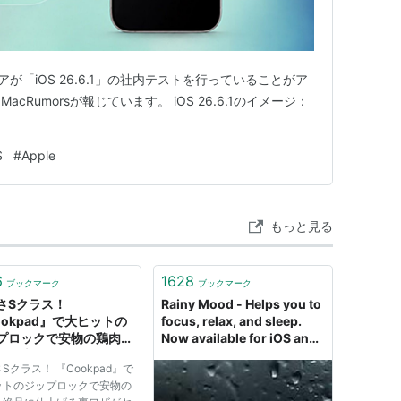
アが「iOS 26.6.1」の社内テストを行っていることがア
Rumorsが報じています。 iOS 26.6.1のイメージ：
S
#
Apple
もっと見る
6
1628
ブックマーク
ブックマーク
さSクラス！
Rainy Mood - Helps you to
ookpad』で大ヒットの
focus, relax, and sleep.
プロックで安物の鶏肉を
Now available for iOS and
に仕上げる裏ワザがヤバ
Android
Sクラス！ 『Cookpad』で
- アップス!!!-iPhoneの
ットのジップロックで安物の
やiOS系ニュースを配信