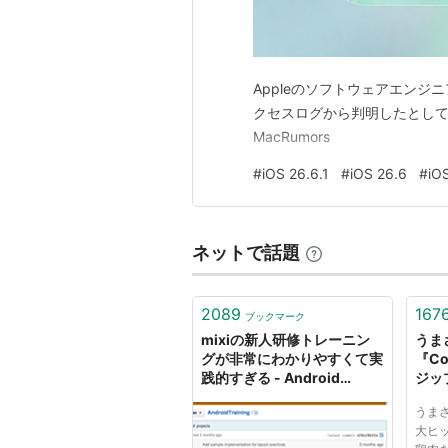
Appleのソフトウェアエンジニ
クセスログから判明したとしてMac
MacRumors
#
iOS 26.6.1
#
iOS 26.6
#
iO
ネットで話題
2089
167
ブックマーク
mixiの新人研修トレーニン
うま
グが非常にわかりやすくて実
『C
践的すぎる - Android
ジッ
Javascript iOS
絶品
うまさ
いぞ 
大ヒ
小技