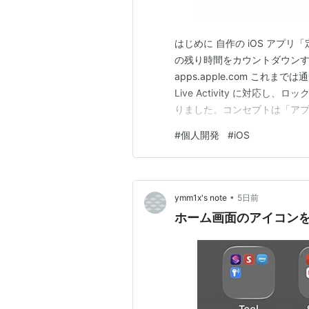
はじめに 自作の iOS アプリ
の残り時間をカウントダウンする
apps.apple.com こ
Live Activity に対応し、
りました。コンセプトは「ア
る」ことです。 通知は届いた
#
個人開発
#
iOS
奥に埋もれていて、結局あと何
•
ymm1x's note
5日前
ホーム画面のアイコン