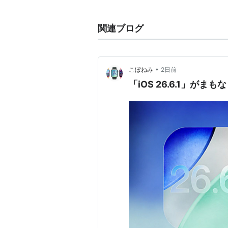
iOS 5
iOS 6
関連ブログ
iOS 7
iOS 8
iOS 9
•
こぼねみ
2日前
iOS 10
「iOS 26.6.1」がま
iOS 11
iOS 12