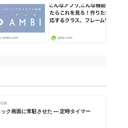
てみよう｜ハイクラス転
るクラス、フレームワーク、
求人情報サイト アンビ
ライブラリのまとめ！ -
BI）
Qiita
n-ambi.com
qiita.com
5日前
ック画面に常駐させた — 定時タイマー