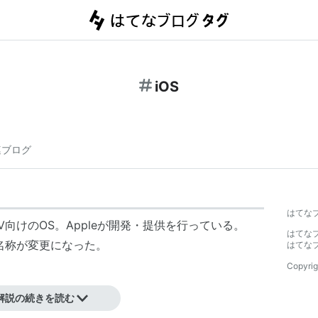
iOS
連ブログ
はてな
V
向けのOS。
Apple
が開発・提供を行っている。
はてな
名称が変更になった。
はてな
Copyrig
解説の続きを読む