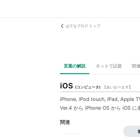
はてなブログ トップ
言葉の解説
ネットで話題
関
iOS
(
コンピュータ
)
【
あいおーえす
】
iPhone
,
iPod touch
,
iPad
,
Apple T
Ver.4 から
iPhone OS
から
iOS
に
関連
iOS 4