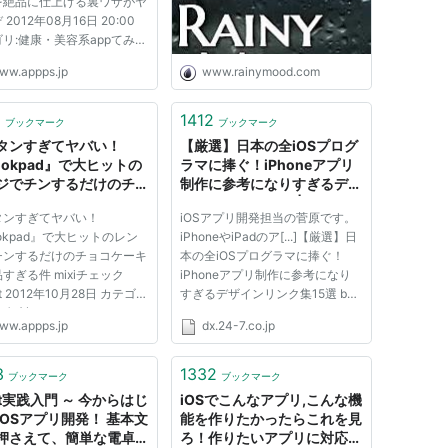
を絶品に仕上げる裏ワザがヤ
2012年08月16日 20:00
リ:健康・美容系appてみた
 ツイート photo
ww.appps.jp
www.rainymood.com
t: macwagen via photo
cc こんにちは！ @fplili で
 暑い日は、ごはんを作るの
1
1412
ブックマーク
ブックマーク
べに行くのも面倒くさいっ！
タンすぎてヤバい！
【厳選】日本の全iOSプログ
こと...
ookpad』で大ヒットの
ラマに捧ぐ！iPhoneアプリ
ジでチンするだけのチョ
制作に参考になりすぎるデザ
ーキが絶品すぎる件 - ア
インリンク集15選 | DX.univ
タンすぎてヤバい！
iOSアプリ開発担当の菅原です。
！-iPhoneの小技や
okpad』で大ヒットのレン
iPhoneやiPadのア[...]【厳選】日
S系ニュースを配信
チンするだけのチョコケーキ
本の全iOSプログラマに捧ぐ！
すぎる件 mixiチェック
iPhoneアプリ制作に参考になり
t 2012年10月28日 カテゴ
すぎるデザインリンク集15選 by
無料app photo
Yu Sugawara in Design · Mobile
ww.appps.jp
dx.24-7.co.jp
t: macwagen via photo
— 2013/07/18 iOSアプリ開発担
it: こんにちは！ @fplili で
当の菅原です。 iPhoneやiPadの
iPhoneで遊んでいると気づ
アプリ開発はすべて一人で販売す
3
1332
ブックマーク
ブックマーク
ら夜中。なんかコバラ減った
るところまで持っていけるのが魅
ft実践入門 ～ 今からはじ
iOSでこんなアプリ,こんな機
てとき、ありま...
力...
iOSアプリ開発！ 基本文
能を作りたかったらこれを見
押さえて、簡単な電卓を
ろ！作りたいアプリに対応す