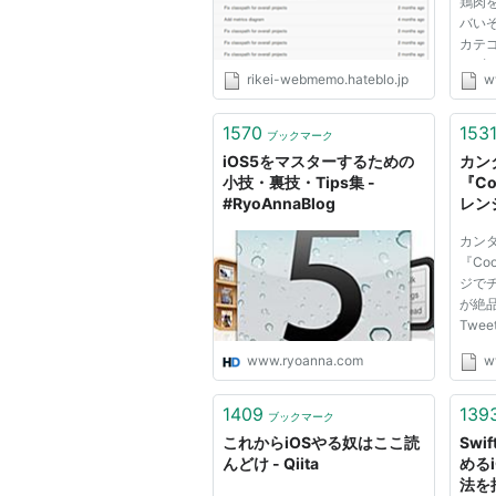
鶏肉
バいぞ 
カテゴ
ーず。
rikei-webmemo.hateblo.jp
w
credi
pin 
す。
1570
153
ブックマーク
も食
iOS5をマスターするための
カン
という
小技・裏技・Tips集 -
『C
#RyoAnnaBlog
レン
コケ
カン
ップス
『Co
iO
ジで
が絶品
Twee
リ:ネタ
www.ryoanna.com
w
credi
cred
す。 
1409
139
ブックマーク
いた
これからiOSやる奴はここ読
Swi
な〜っ
んどけ - Qiita
める
法を