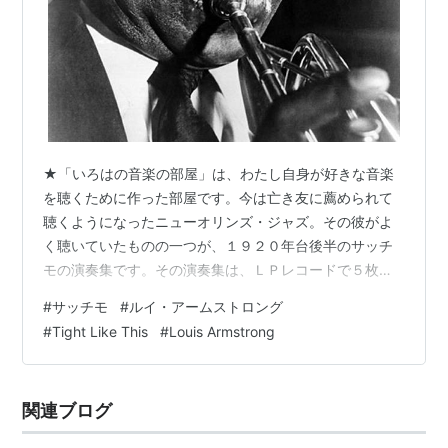
★「いろはの音楽の部屋」は、わたし自身が好きな音楽
を聴くために作った部屋です。今は亡き友に薦められて
聴くようになったニューオリンズ・ジャズ。その彼がよ
く聴いていたものの一つが、１９２０年台後半のサッチ
モの演奏集です。その演奏集は、ＬＰレコードで５枚ほ
どだったでしょうか。それを彼の部屋でよく聴かされま
#
サッチモ
#
ルイ・アームストロング
した。今から１００年程前の古い録音ですが、ルイ・ア
#
Tight Like This
#
Louis Armstrong
ームストロング（サッチモ）の歴史的名演奏の数々を聴
くことができます。これらの演奏は、実に力強く、スピ
リチュアルで聴く者は生きる意欲をいただくことができ
関連ブログ
るような気がしてきます。その中から、Louis Armstrong
：”Tight Like Thi…