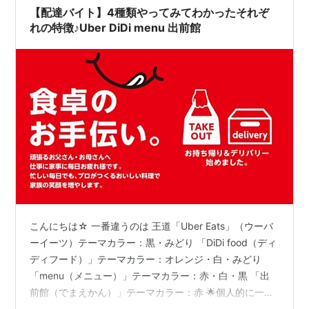
クエもいれて約3時間で…
【配達バイト】4種類やってみてわかったそれぞ
れの特徴♪Uber DiDi menu 出前館
こんにちは☆ 一番違うのは 王道「Uber Eats」（ウーバ
ーイーツ）テーマカラー：黒・みどり 「DiDi food（ディ
ディフード）」テーマカラー：オレンジ・白・みどり
「menu（メニュー）」テーマカラー：赤・白・黒 「出
前館（でまえかん）」テーマカラー：赤 🌟個人的に一番
おすすめ！ 昨今、飲食店の生き残り戦略は テイクアウト