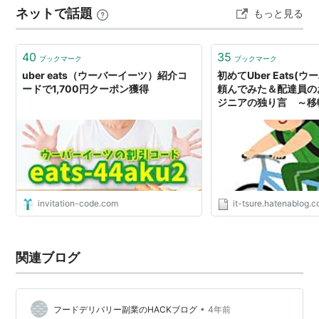
ネットで話題
もっと見る
（hapitas） ― ― モッピー（moppy） +800円 ― ポイ
ントタウ…
40
35
ブックマーク
ブックマーク
uber eats（ウーバーイーツ）紹介コ
初めてUber Eats(
ードで1,700円クーポン獲得
頼んでみた＆配達員のお仕
ジニアの独り言 ～移
invitation-code.com
it-tsure.hatenablog.
関連ブログ
•
フードデリバリー副業のHACKブログ
4年前