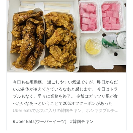
今日も在宅勤務。 過ごしやすい気温ですが、昨日からだ
いぶ身体が冷えてきているなあと感じます。 今日はトラ
ブルもなく、早々に業務を終了。 夕飯はガッツリ系が食
べたいなあ〜ということで20%オフクーポンがあった
Uber eatsでお気に入りの韓国チキン、ホシギダブルチキ
ンをデリバリー🎵フライドチキンと醤油チキンのハーフ&
#
Uber Eats(ウーバーイーツ)
#
韓国チキン
ハーフ。ここのチキンム(大根の酢漬け)はピンクで酸っぱ
め。チルソンサイダーつき！チキンの量はここが圧倒的