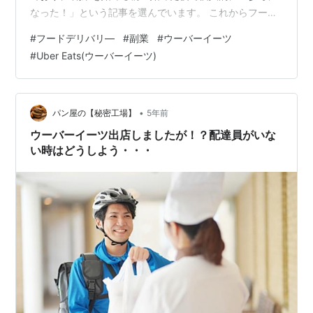
なった！」という記事を選んでいます。 これからフード
デリバリー副業を始めるならブックマーク必須です！ 配
#
フードデリバリ―
#
副業
#
ウーバーイーツ
達員の必須アイテムが分かる『ウバ楽楽』
#
Uber Eats(ウーバーイーツ)
kitsunepublishing.com 【初心者必見】快適に運ぼう！
Uber Eats（ウーバーイーツ）配達に役立つアイテム | ウ
バ楽楽 読むタイミング：配達員になる前 記事の内容：配
達に必要なアイテムが分かる 「配達するにはどん…
•
パン屋の【秘密工場】
5年前
ウーバーイーツ出店しましたが！？配達員がいな
い時はどうしよう・・・