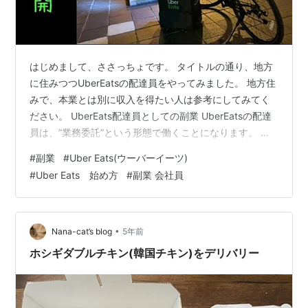
はじめまして、ささっちょです。 タイトルの通り、地方
に住みつつUberEatsの配達員をやってみました。 地方住
みで、本業とは別に収入を得たい人は参考にしてみてく
ださい。 UberEats配達員としての副業 UberEatsの配達
員は、”業務委託”という形態で働くことになります。 私
のように、”雇い入れ”による副業を禁止されてるサラリー
#
副業
#
Uber Eats(ウーバーイーツ)
マンでも挑戦しやすいのが魅力です。 はじめる前の不安
#
Uber Eats 始め方
#
副業 会社員
配達員を始めるまえに、不安だったことは「稼げるの
か？」ということ。 なぜなら、私が住んでいる家は、
UbetEatsの注文ができない場所だからです。 街の中心部
までいけば注文可能なエリアですが・・・。 なので、…
•
Nana-cat’s blog
5年前
ホシギダブルチキン(韓国チキン)をデリバリー