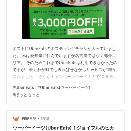
ポストにUberEatsのポスティングチラシが入っていまし
た。 私は愛知県に住んでいますが名古屋ではなく郊外エ
リア。 そのためこれまでUberEatsは利用できなかったの
ですが、最近わが町でも遅ればせながらサービスが開始
されました。 今ならキャンペーンコード入力で1000円
×3回OFFクーポン付き。 コロナに感染したら自宅療養中
#
Uber Eats
#
Uber Eats(ウーバーイーツ)
に利用するかもしれませんので（ホント）、予行演習を
#
ほっともっと
兼ねて一度試してみます。 実は人生で出前サービスを利
用したことあるのは片手の指で足りるくらい。ピザくら
いです。 デリバリーは割高だと思っているんですね。あ
とゴミがたくさん出るのがあまり好きじゃないです。 ど
•
FIRE日記
5年前
の店にしようか…
ウーバーイーツ(Uber Eats)！ジョイフルのヒカ