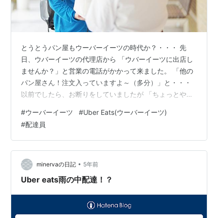
とうとうパン屋もウーバーイーツの時代か？・・・ 先
日、ウバーイーツの代理店から 「ウバーイーツに出店し
ませんか？」と営業の電話がかかって来ました。 「他の
パン屋さん！注文入っていますよ～（多分）」と・・・
以前でしたら、お断りをしていましたが 「ちょっとやっ
てみようかな？」という好奇心が湧いてきたので 「は
#
ウーバーイーツ
#
Uber Eats(ウーバーイーツ)
い！出店します」と返事を致しました。 ウバーイーツ そ
#
配達員
して、出店に向けて準備をしながら「どうやって販売し
ていこうか？」と考えていたら「売れないんじゃな
い？」と不安に・・・ 購入する方がパンを選べるよう
に、1商品ずつ登録して販売していたら 「そのパンが売り
•
minervaの日記
5年前
切れになってしまったらどうするの？」・…
Uber eats雨の中配達！？