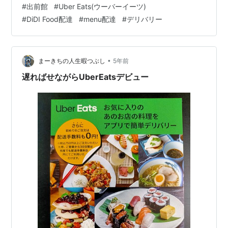
#
出前館
#
Uber Eats(ウーバーイーツ)
に力を入れるか、 業界をガラッと変える方法で頑張って
#
DiDI Food配達
#
menu配達
#
デリバリー
いる。 業界を変えるのは、通常の居酒屋から、夜の業界
（コロナに対しての規制がゆるいもの）に変更されてる
知り合いも多い。 私は1年半前のコロナウイルスでロック
ダウンした時にやっていた 「配達バイト（デリバリ
•
まーきちの人生暇つぶし
5年前
ー）」につ…
遅ればせながらUberEatsデビュー