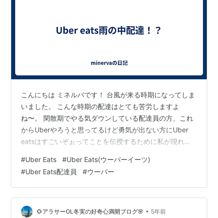
こんにちは ミネルバです！ 台風が来る時期になってしま
いました。 こんな時期の配達はとても苦労しますよ
ね〜。 閑散期でやる気ダウンしている配達員の方、これ
からUberやろうと思ってるけど勇気が出ない方にUber
eatsはすごいぞぉってことを伝授するために私が現れま
した。 そんな中、本日配達に行ってきましたが風や雨
#
Uber Eats
#
Uber Eats(ウーバーイーツ)
が、すんごいすんごい！ 飛ばされそうな勢いで配達して
#
Uber Eats配達員
#
ウーバー
いました。 こんなひどい悪天候の時に配達に出るの危な
いよぉ〜って思った人いると思います。 たしかに危ない
のには変わりありません。 「だがしかぁ〜し配達の単価
や 量が閑散期とは思へないほどすんごいのでーす！」 雨
•
🌻アラサーOL冬実の好奇心満開ブログ🌸
5年前