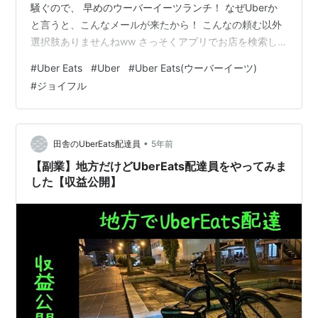
騒ぐので、 早めのウーバーイーツランチ！ なぜUberか
と言うと、こんなメールが来たから！ こんなの頼む以外
選択肢ありませんねww さっそくアプリでお店を検索し
ていると、 ジョイフルで面白そうな料理を見つけまし
#
Uber Eats
#
Uber
#
Uber Eats(ウーバーイーツ)
た。 YouTuberヒカルさんと九州定番ファミレスの ジョ
#
ジョイフル
イフルとのコラボハンバーグ！ お店が多過ぎて決め兼ね
ていたので、 インパクト重視でチョイス！笑 注文した料
理はこれら！ もちろんクーポンを最大限に活用する為、
夫婦で別々に注文！笑(せこww) お値段なんと… 約1500
•
田舎のUberEats配達員
5年前
円！…
【副業】地方だけどUberEats配達員をやってみま
した【収益公開】