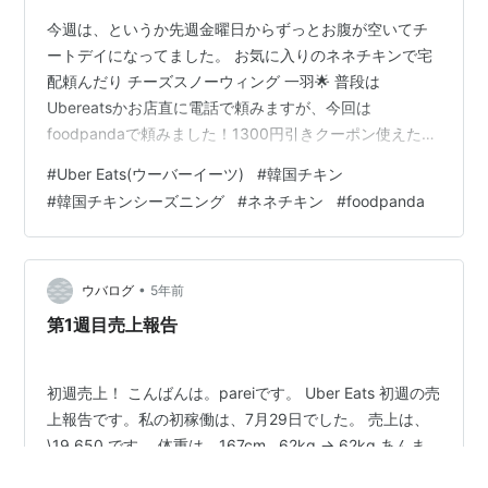
今週は、というか先週金曜日からずっとお腹が空いてチ
ートデイになってました。 お気に入りのネネチキンで宅
配頼んだり チーズスノーウィング 一羽🌟 普段は
Ubereatsかお店直に電話で頼みますが、今回は
foodpandaで頼みました！1300円引きクーポン使えたの
で2千円くらいでした^ ^お店直だと3千円ちょい(現金の
#
Uber Eats(ウーバーイーツ)
#
韓国チキン
み)、Uber eatsだと3千6百円くらいかな。Ubereatsは高
#
韓国チキンシーズニング
#
ネネチキン
#
foodpanda
いので、クーポンくれるときだけ、使います。 一人だと
四食分にはなります。 あと、ホシギ二羽チキンも好きで
よく頼みます。カンホドンチキンや辛ちゃんチキンはた
まーに。bbqチキンも笹塚まで食べに行きました。韓国
•
ウバログ
5年前
チキン…
第1週目売上報告