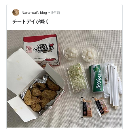
に多いです。ネネチキンの1.5倍くらい。軽く5食分で
•
す。 二号店さんを利用しました^ ^シンプルなフライドチ
Nana-cat’s blog
5年前
キンは、ホシギさんが一番好きで、チキンは全種類制覇
チートデイが続く
してます🎵 ちなみに…