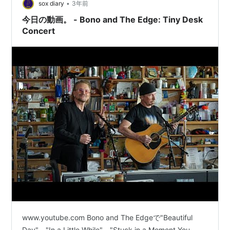
•
sox diary
3年前
今日の動画。 - Bono and The Edge: Tiny Desk
Concert
www.youtube.com Bono and The Edgeで"Beautiful
Day"、"In a Little While"、"Stuck in a Moment You