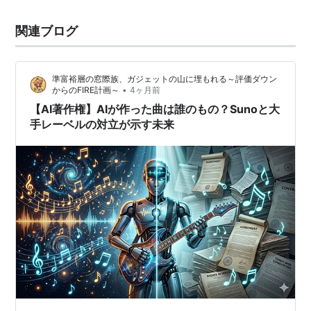
関連ブログ
準富裕層の窓際族、ガジェットの山に埋もれる～評価ダウン
•
からのFIRE計画～
4ヶ月前
【AI著作権】AIが作った曲は誰のもの？Sunoと大
手レーベルの対立が示す未来