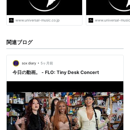
www.universal-music.co.jp
www.universal-music
関連ブログ
•
sox diary
5ヶ月前
今日の動画。 - FLO: Tiny Desk Concert