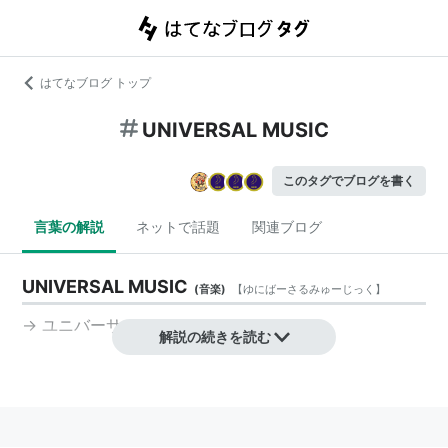
はてなブログ トップ
UNIVERSAL MUSIC
このタグでブログを書く
言葉の解説
ネットで話題
関連ブログ
UNIVERSAL MUSIC
(
音楽
)
【
ゆにばーさるみゅーじっく
】
→
ユニバーサルミュージック
解説の続きを読む