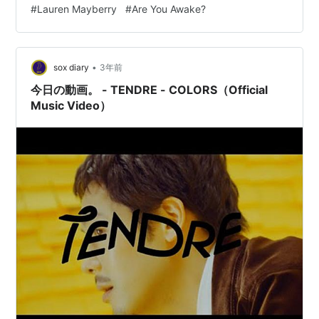
#
Lauren Mayberry
#
Are You Awake?
•
sox diary
3年前
今日の動画。 - TENDRE - COLORS（Official
Music Video）