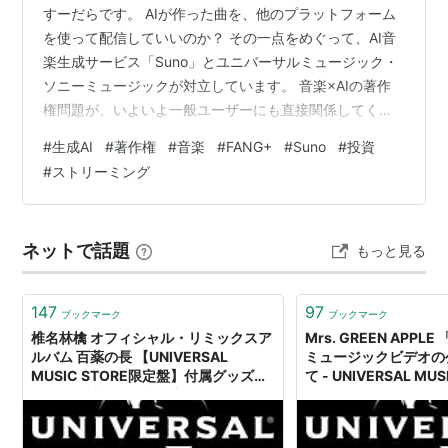
すーだらです。 AIが作った曲を、他のプラットフォーム
を使って配信していいのか？ その一点をめぐって、AI音
楽生成サービス「Suno」とユニバーサルミュージック・
ソニーミュージックが対立しています。 音楽×AIの著作
権問題が、いよいよ一般ユーザーにも直接関係してくる
話になってきました。
#
生成AI
#
著作権
#
音楽
#
FANG+
#
Suno
#
投資
#
ストリーミング
ネットで話題
もっと見る
147
97
ブックマーク
ブックマーク
椎名林檎 オフィシャル・リミックスア
Mrs. GREEN APP
ルバム 百薬の長 【UNIVERSAL
ミュージックビデオの
MUSIC STORE限定盤】付属グッズに
て - UNIVERSAL MUS
関するお詫びと発売日変更について -
UNIVERSAL MUSIC JAPAN