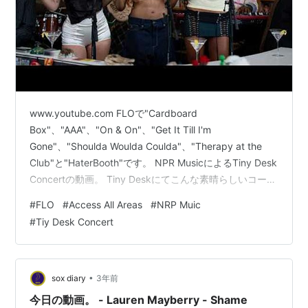
www.youtube.com FLOで"Cardboard
Box"、"AAA"、"On & On"、"Get It Till I'm
Gone"、"Shoulda Woulda Coulda"、"Therapy at the
Club"と"HaterBooth"です。 NPR MusicによるTiny Desk
Concertの動画。 Tiny Deskにてこんな素晴らしいコーラ
スハーモニーを重ねつつ、5弦ベースさんの笑顔が何かイ
#
FLO
#
Access All Areas
#
NRP Muic
イですね。 amzn.to ランキング参加中音楽
#
Tiy Desk Concert
•
sox diary
3年前
今日の動画。 - Lauren Mayberry - Shame