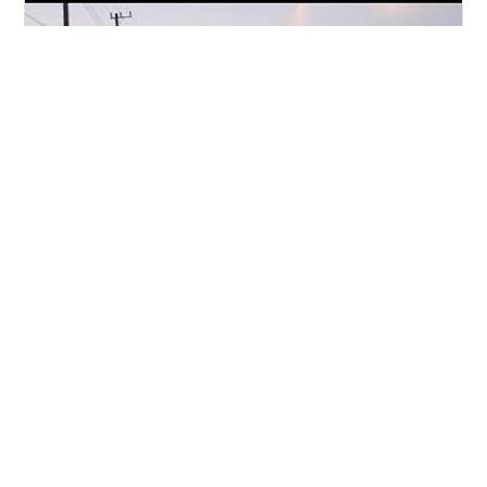
www.youtube.com TENDREで"HAVE A NICE DAY"で
す。 本人のチャンネルから。 都会から海浜工業地域とい
う感じですかね。
#
TENDRE
#
PRISMATICS