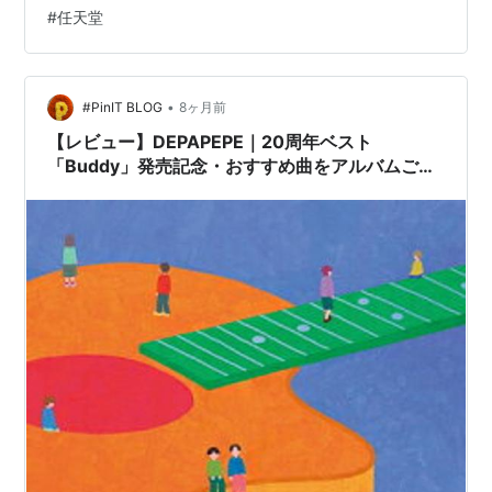
🎶 ふたりともありがとにゃー!! 今日はお正月の三が日に
#
任天堂
あたるので、8DX枠を持ってきました✨ 2人ともワールド
だと勘違いしてしまったみたいなので、告知方法を見直
そうと思います😳 お手間おかけしてごめんね🥺 …
•
#PinIT BLOG
8ヶ月前
【レビュー】DEPAPEPE｜20周年ベスト
「Buddy」発売記念・おすすめ曲をアルバムごと
に紹介