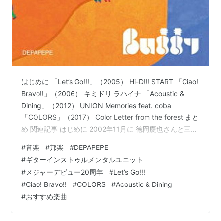
はじめに 「Let’s Go!!!」（2005） Hi-D!!! START 「Ciao!
Bravo!!」（2006） キミドリ ラハイナ 「Acoustic &
Dining」（2012） UNION Memories feat. coba
「COLORS」（2017） Color Letter from the forest まと
め 関連記事 はじめに 2002年11月に 徳岡慶也さんと三浦
拓也さんで結成された ギターインストゥルメンタルユニ
#
音楽
#
邦楽
#
DEPAPEPE
ットDEPAPEPE この投稿をInstagramで見る
#
ギターインストゥルメンタルユニット
www.instagram.com 2005年の「Let’s Go!!!」でメジャ
#
メジャーデビュー20周年
#
Let’s Go!!!
ーデビュ…
#
Ciao! Bravo!!
#
COLORS
#
Acoustic & Dining
#
おすすめ楽曲