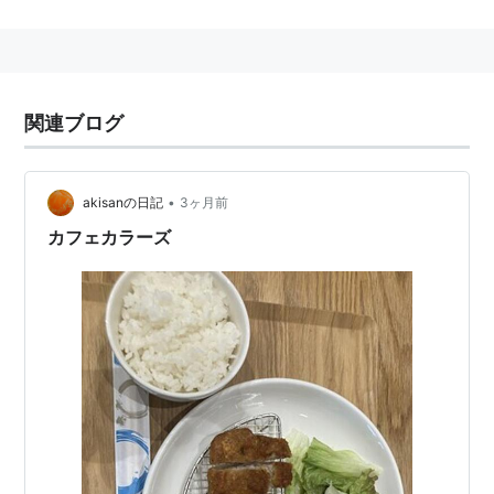
作詞・作曲：宇多田ヒカル / 編曲：河野圭 & 宇多田ヒ
カル
COLORS
関連ブログ
アーティスト:
宇多田ヒカル
出版社/メーカー:
EMIミュージック・
ジャパン
•
akisanの日記
3ヶ月前
発売日:
2003/01/29
メディア:
CD
カフェカラーズ
クリック
: 15回
この商品を含むブログ (67件) を見る
リスト::曲タイトル
COLORS
(
音楽
)
【
からーず
】
FLOW
の楽曲。
メジャー11枚目のシングルとして2006年11月8日に
Ki/oon Recordsから発売された。