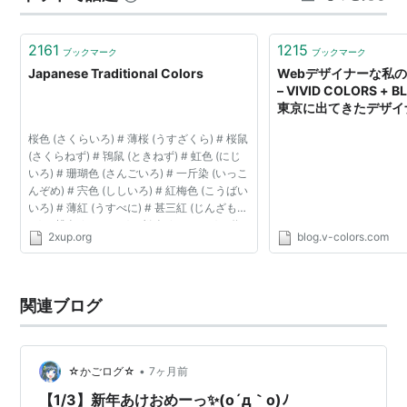
2161
1215
ブックマーク
ブックマーク
Japanese Traditional Colors
Webデザイナーな私
– VIVID COLORS +
東京に出てきたデザイ
桜色 (さくらいろ) # 薄桜 (うすざくら) # 桜鼠
(さくらねず) # 鴇鼠 (ときねず) # 虹色 (にじ
いろ) # 珊瑚色 (さんごいろ) # 一斤染 (いっこ
んぞめ) # 宍色 (ししいろ) # 紅梅色 (こうばい
いろ) # 薄紅 (うすべに) # 甚三紅 (じんざも
み) # 桃色 (ももいろ) # 鴇色 (ときいろ) # 撫
2xup.org
blog.v-colors.com
子色 (なでしこいろ) # 灰梅 (はいう...
関連ブログ
•
☆かごログ☆
7ヶ月前
【1/3】新年あけおめーっ✨(o´д｀o)ﾉ