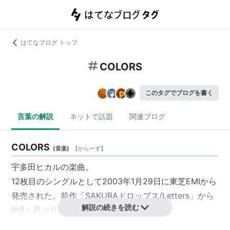
はてなブログ トップ
COLORS
このタグでブログを書く
言葉の解説
ネットで話題
関連ブログ
COLORS
(
音楽
)
【
からーず
】
宇多田ヒカルの楽曲。
12枚目のシングルとして2003年1月29日に東芝EMIから
発売された。前作「
SAKURAドロップス
/Letters」から
解説の続きを読む
約8ヶ月ぶりのリリースとなるシングル。
トヨタ・ウィッシュのCMソング。