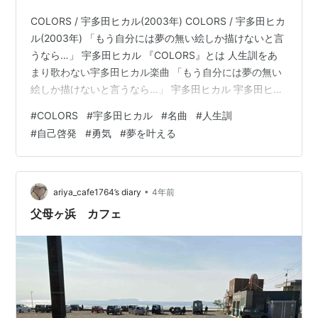
COLORS / 宇多田ヒカル(2003年) COLORS / 宇多田ヒカ
ル(2003年) 「もう自分には夢の無い絵しか描けないと言
うなら…」 宇多田ヒカル 『COLORS』とは 人生訓をあ
まり歌わない宇多田ヒカル楽曲 「もう自分には夢の無い
絵しか描けないと言うなら…」 宇多田ヒカル 宇多田ヒカ
ルさんは歌手、シンガーソングライター、ミュージシャ
#
COLORS
#
宇多田ヒカル
#
名曲
#
人生訓
ン、音楽プロデューサー。 音楽プロデューサーの父・宇
#
自己啓発
#
勇気
#
夢を叶える
多田照實氏と歌手の母・藤圭子さんの下、アメリカ合衆
国ニューヨークで生まれた。 所属芸能事務所は
U3MUSIC。 所属レーベルはエピックレコードジャパ
ン。 ロンドン在住。 1998年末に15歳でCDデビュ…
•
ariya_cafe1764’s diary
4年前
父母ヶ浜 カフェ