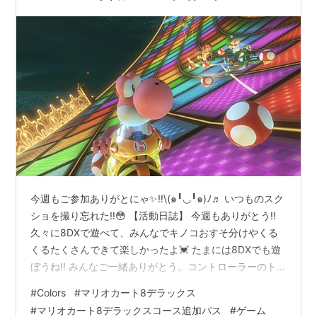
今週もご参加ありがとにゃ✨‼️\(๑╹◡╹๑)ﾉ♬ いつものスク
ショを撮り忘れた‼️😳 【活動日誌】 今週もありがとう!!
久々に8DXで遊べて、みんなでキノコおすそ分けやくる
くるたくさんできて楽しかったよ💓 たまには8DXでも遊
ぼうね!! みんなご一緒ありがとう。コントローラーのト
ラブルでちょっと変な走りでしたが、原因がわかってよ
#
Colors
#
マリオカート8デラックス
かったです!!（解決済みです!!✨）また8DXでも走ろうね
#
マリオカート8デラックスコース追加パス
#
ゲーム