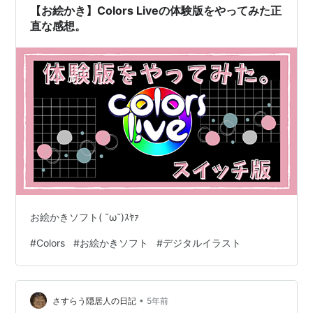
【お絵かき】Colors Liveの体験版をやってみた正
直な感想。
お絵かきソフト( ˘ω˘)ｽﾔｧ
#
Colors
#
お絵かきソフト
#
デジタルイラスト
•
さすらう隠居人の日記
5年前