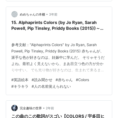
•
めめちゃんの本棚
3年前
15. Alphaprints Colors (by Jo Ryan, Sarah
Powell, Pip Tinsley, Priddy Books (2015))～マ
マも光り物は好き～
参考文献："Alphaprints Colors" by Jo Ryan, Sarah
Powell, Pip Tinsley, Priddy Books (2015) 赤ちゃんが、
派手な色が好きなのは、妊娠中に学んだ。 そりゃそうだ
よね。最初よく見えないから、まあ目立つ色の方が分か
りやすい。 でも光り物が好きなのは、生まれて来るまで
知らなかった。 最近、めめちゃんに、めっちゃ時計とか
#
英語絵本
#
読み聞かせ
#
赤ちゃん
#
Colors
ネックレスを狙われる。 （小さくても、女なのね…）と
#
キラキラ
#
人の名前覚えられない
いうわけではなく、お友達の男の子も光り物目掛けて突
進してくるから、赤ちゃん全般に人気らしい。 この絵本
は、派手な色とページの端のキラキラで、見事にめめち
ゃんの心…
•
完全趣味の世界
2年前
この曲のこの歌詞がスゴい【COLORS / 宇多田ヒ