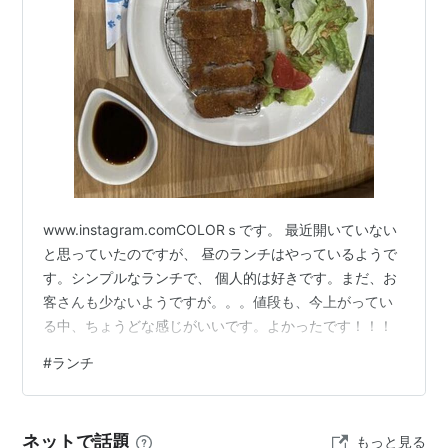
テレビアニメ『コードギアス 反逆のルルーシュ』前期
オープニングテーマ。
作詞：KOHSHI ASAKAWA・KEIGO HAYASHI / 作曲：
TAKESHI ASAKAWA / 編曲：FLOW&KOICHI TSUTAYA
COLORS
アーティスト:
FLOW,Kohshi
Asakawa,Takeshi Asakawa,Keigo
Hayashi,KOICHI TSUTAYA
www.instagram.comCOLORｓです。 最近開いていない
出版社/メーカー:
キューンミュージッ
と思っていたのですが、 昼のランチはやっているようで
ク
す。シンプルなランチで、 個人的は好きです。まだ、お
発売日:
2006/11/08
客さんも少ないようですが。。。値段も、今上がってい
メディア:
CD
購入
: 1人
クリック
: 33回
る中、ちょうどな感じがいいです。よかったです！！！
この商品を含むブログ (113件) を見る
#
ランチ
リスト::曲タイトル
ネットで話題
もっと見る