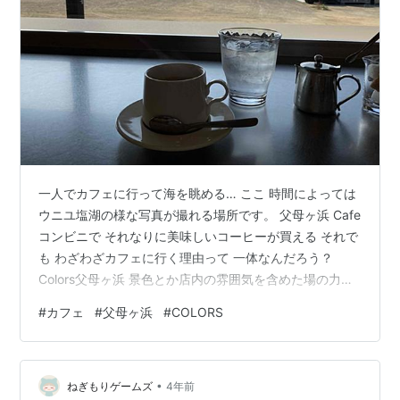
一人でカフェに行って海を眺める… ここ 時間によっては
ウニユ塩湖の様な写真が撮れる場所です。 父母ヶ浜 Cafe
コンビニで それなりに美味しいコーヒーが買える それで
も わざわざカフェに行く理由って 一体なんだろう？
Colors父母ヶ浜 景色とか店内の雰囲気を含めた場の力？
だとしたら 占有スペース１㎡／ｈのレンタル 更に美味し
#
カフェ
#
父母ヶ浜
#
COLORS
いコーヒーも飲める いいねカフェ！
•
ねぎもりゲームズ
4年前