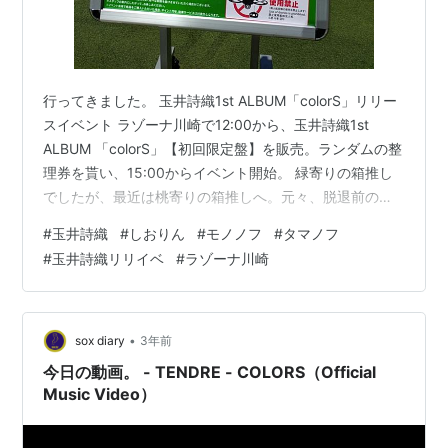
行ってきました。 玉井詩織1st ALBUM「colorS」リリー
スイベント ラゾーナ川崎で12:00から、玉井詩織1st
ALBUM 「colorS」【初回限定盤】を販売。ランダムの整
理券を貰い、15:00からイベント開始。 緑寄りの箱推し
でしたが、最近は桃寄りの箱推しへ。元々、脱退前の緑
ソロと桃ソロは持っていました。その時から思ってまし
#
玉井詩織
#
しおりん
#
モノノフ
#
タマノフ
た。赤ソロは買うかもしれないけど、黄紫は買わないか
#
玉井詩織リリイベ
#
ラゾーナ川崎
なぁ、と。もちろん黄紫が嫌いなわけではなく、歌唱力
がごにょごにょと思ってたりして。実際、その後は緑桃
のBDしか買ってません。なのに何故？ 前回のファンクラ
ブイベントがきっかけです。テンションが上がって！っ
•
sox diary
3年前
てわ…
今日の動画。 - TENDRE - COLORS（Official
Music Video）