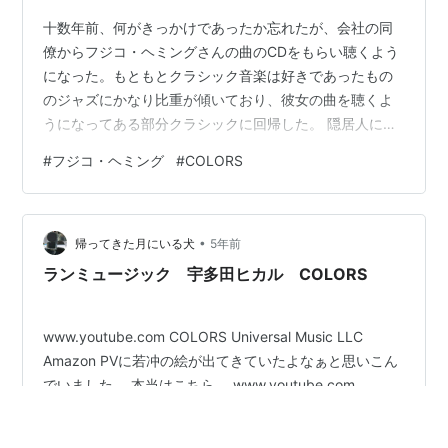
十数年前、何がきっかけであったか忘れたが、会社の同
僚からフジコ・ヘミングさんの曲のCDをもらい聴くよう
になった。もともとクラシック音楽は好きであったもの
のジャズにかなり比重が傾いており、彼女の曲を聴くよ
うになってある部分クラシックに回帰した。 隠居人にな
ってから時間があるので、彼女の曲をもっと他にも聴き
#
フジコ・ヘミング
#
COLORS
たいと思っていたところ、いつものように本屋で立ち読
みをしていると「フジコ・ヘミング COLORS 音に色を付
けるように弾く」という本の背表紙が目に入った。よく
•
見ると最新ベスト・アルバムの公式ガイドブックであっ
帰ってきた月にいる犬
5年前
た。 フジコ・ヘミング「COLORS」ビジネス社 フジコ・
ランミュージック 宇多田ヒカル COLORS
ヘミングさんの生き様、「COL…