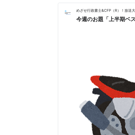
めざせ行政書士&CFP（R）！放送
今週のお題「上半期ベ