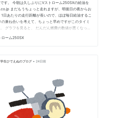
す。 今朝は久しぶりにVストローム250SXの給油を
view.co.jp まだもうちょっと走れますが、明後日の夜からお
 1日あたりの走行距離が長いので、ほぼ毎日給油するこ
りの兼ね合いを考えて、ちょっと早めですがこのタイミ
。 グラフを見ると、 だんだん燃費の数値が悪くなって
の数値が良すぎただけなのです。 最初の1000㎞は慣ら
トローム250SX
っていました。500㎞超えたあたりでもうちょっと回転数
•
大学生ひでえぬのブログ
24日前