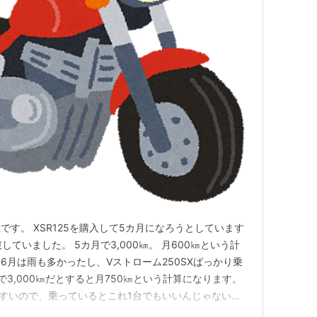
す。 XSR125を購入して5カ月になろうとしています
破していました。 5カ月で3,000㎞。 月600㎞という計
6月は雨も多かったし、Vストローム250SXばっかり乗
3,000㎞だとすると月750㎞という計算になります。
しやすいので、乗っているとこれ1台でもいいんじゃないか
、XSR125はこれはこれで扱いやすくて気に入っていま