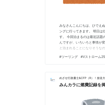
みなさんこんにちは、ひでえぬで
ングに行ってきます。 明日は
す。 今回泊まるのは最近話題
んですが、いろいろと事情が変
と泊まれることになりそうなの
らほぼ寝るだけなのであまり詳
#
ツーリング
#
Vストローム25
気もちょっと微妙ですし、道
寒対策も必要なので着ていくも
めざせ行政書士&CFP（R）！放送
みんカラに燃費記録を