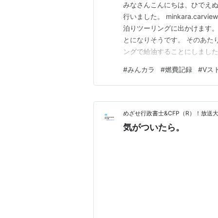
みなさんこんにちは、ひでえぬで
行いました。 minkara.car
泊りツーリングに出かけます。
とになりそうです。 そのあた
ングで給油することにしました
いますが、これはもともと最初
#
みんカラ
#
燃費記録
#
Vス
し運転で5000回転以下で走
を上げてもいい…
めざせ行政書士&CFP（R）！放送
気がついたら。