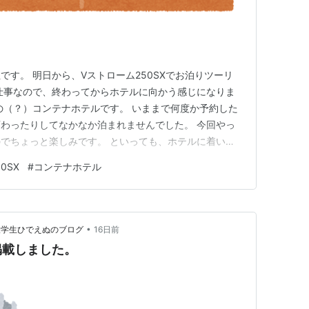
す。 明日から、Vストローム250SXでお泊りツーリ
仕事なので、終わってからホテルに向かう感じになりま
の（？）コンテナホテルです。 いままで何度か予約した
わったりしてなかなか泊まれませんでした。 今回やっ
でちょっと楽しみです。 といっても、ホテルに着いた
しいことはお伝え出来ないかもしれません。 明日の天
0SX
#
コンテナホテル
中標高が高いところも通るので、暑さ対策だけではなく防
のの選択が難しいので…
•
大学生ひでえぬのブログ
16日前
掲載しました。