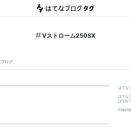
Vストローム250SX
連ブログ
はてな
はてな
はてな
Copyrig