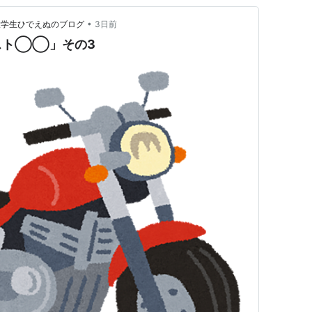
•
大学生ひでえぬのブログ
3日前
スト◯◯」その3