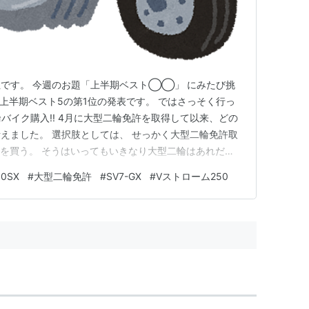
です。 今週のお題「上半期ベスト◯◯」 にみたび挑
の上半期ベスト5の第1位の発表です。 ではさっそく行っ
輪バイク購入!! 4月に大型二輪免許を取得して以来、どの
えました。 選択肢としては、 せっかく大型二輪免許取
クを買う。 そうはいってもいきなり大型二輪はあれだか
する。 XSR125をひたすら乗り続ける。 最初は1にしよ
0SX
#
大型二輪免許
#
SV7-GX
#
Vストローム250
欲しいと思ったバイクがこれなんですよ。 3月の東京モ