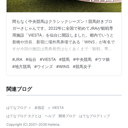
間もなく中央競馬はクラシックシーズン！競馬好きブロ
ガーさじゃんです。2022年に全国で初めてJRAが観戦専
用施設「VIESTA」を仙台に開設しました。都内でいうと
新橋や渋谷、新宿に場外馬券場である「WINS」が有名で
すが今回の施設は馬券発売はなくあくまで「観戦」専用
施設となります。公式HPによると ーVIESTAとはJRAの
#
JRA
#
仙台
#
VIESTA
#
競馬
#
中央競馬
#
ウマ娘
新施設「VIESTA（ヴィエスタ）」とは…競馬がお好きな
#
地方競馬
#
ウインズ
#
WINS
#
競馬女子
方も経験したことがない方も大歓迎！ 大迫力の大型スク
リーンと、歓声を間近に感じる高性能スピーカーで、リ
アルな臨場感とともに競馬が楽しめる、 仙台市にオープ
関連ブログ
ンした、全国初の施設です。土日は迫力のあるレース
を、平日は牧場で…
はてなブログ
>
未指定
>
VIESTA
はてなブログ タグとは
ヘルプ
開発ブログ
はてなブログトップ
Copyright (C) 2001-
2026
Hatena.