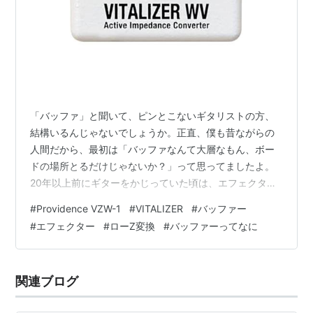
「バッファ」と聞いて、ピンとこないギタリストの方、
結構いるんじゃないでしょうか。正直、僕も昔ながらの
人間だから、最初は「バッファなんて大層なもん、ボー
ドの場所とるだけじゃないか？」って思ってましたよ。
20年以上前にギターをかじっていた頃は、エフェクター
を数珠繋ぎにしても「音痩せ？ケーブルが長すぎるんじ
#
Providence VZW-1
#
VITALIZER
#
バッファー
ゃない？」くらいにしか思っていませんでした。それが
#
エフェクター
#
ローZ変換
#
バッファーってなに
今のボードの配線地獄を見て考えが変わったんです。 そ
の疑問を抱えたまま、プロの現場で信頼が厚いと知った
Providence（プロヴィデンス）のVITALIZER WV (VZW-
関連ブログ
1)を思い切って導入してみました。実際に使ってみて、
私は20年前の自…