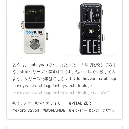
どうも、lenheyvanです。またまた、「耳で比較してみよ
う」企画シリーズの第4回目です。他の「耳で比較してみ
よう」シリーズ記事はこちら↓↓↓ lenheyvan.hateblo.jp
lenheyvan.hateblo.jp lenheyvan.hateblo.jp
lenheyvan.hateblo.jp lenheyvan.hateblo.jp はじめに 今
回は最近よく話題にあがるバッファについてです。「バ
#
バッファ
#
バイタライザー
#
VITALIZER
ッファとは何か？」については色々サイトで既に解説さ
#
expro_32volt
#
BONAFIDE
#
インピーダンス
#
劣化
れているので、詳細は割愛しますが、一言で言うと、ピ
ックアップから出力される信号は弱くて劣化しやすくノ
イズも混入しやすいので（＝ハイイ…