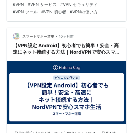
イベートネットワーク)**による接続の「暗号化」と「認
#
VPN
#
VPN サービス
#
VPN セキュリティ
証」です。 本稿では、リモートデスクトップ接続の安全
#
VPN ツール
#
VPN 初心者
#
VPNの使い方
性を飛躍的に高めるVPNの役割と仕組み、そして世界の
ユーザーに選ばれるVPNサービス「NordVPN」の活用メ
リットを解説します。 快適なネット環境NordVPNであな
たのネット上の個人情報を守りましょう…
•
スマートマネー道場
10ヶ月前
【VPN設定 Android】初心者でも簡単！安全・高
速にネット接続する方法｜NordVPNで安心スマホ
生活