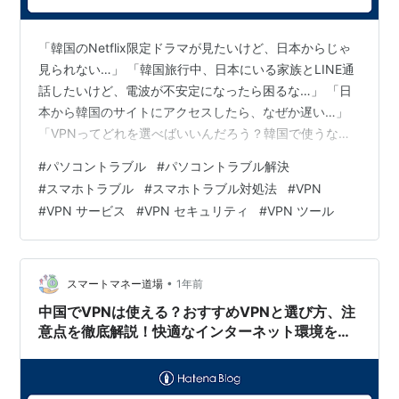
「韓国のNetflix限定ドラマが見たいけど、日本からじゃ
見られない…」 「韓国旅行中、日本にいる家族とLINE通
話したいけど、電波が不安定になったら困るな…」 「日
本から韓国のサイトにアクセスしたら、なぜか遅い…」
「VPNってどれを選べばいいんだろう？韓国で使うな
ら、やっぱり安定性が重要？」 K-POP、韓国ドラマ、韓
#
パソコントラブル
#
パソコントラブル解決
国コスメ、グルメなど、今や世界中で大人気の韓国エン
#
スマホトラブル
#
スマホトラブル対処法
#
VPN
タメやカルチャー。日本からも多くの人が韓国コンテン
#
VPN サービス
#
VPN セキュリティ
#
VPN ツール
ツを楽しんだり、韓国へ旅行・出張に行ったりしていま
すよね。しかし、インターネットの世界では、**「地域
制限」**という壁にぶつかることがあります。例えば、
韓国でしか配信されてい…
•
スマートマネー道場
1年前
中国でVPNは使える？おすすめVPNと選び方、注
意点を徹底解説！快適なインターネット環境を手
に入れよう