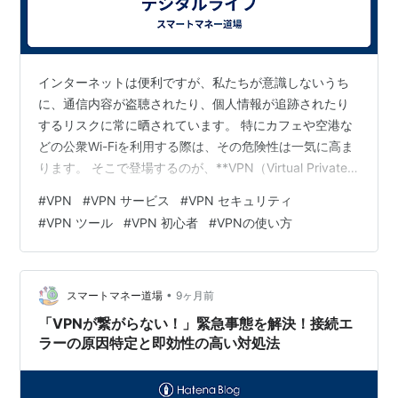
インターネットは便利ですが、私たちが意識しないうち
に、通信内容が盗聴されたり、個人情報が追跡されたり
するリスクに常に晒されています。 特にカフェや空港な
どの公衆Wi-Fiを利用する際は、その危険性は一気に高ま
ります。 そこで登場するのが、**VPN（Virtual Private
Network、仮想プライベートネットワーク）です。VPN
#
VPN
#
VPN サービス
#
VPN セキュリティ
は単にアクセス制限を回避するツールではありません。
#
VPN ツール
#
VPN 初心者
#
VPNの使い方
その本質は、あなたのインターネット接続を「安全な要
塞」**に変える、高度なセキュリティ技術にあります。
「VPNは安全」と言われるのはなぜか。その仕組みを、
技術的な側面とプライバシー保護の観点から徹底解説し
•
スマートマネー道場
9ヶ月前
ま…
「VPNが繋がらない！」緊急事態を解決！接続エ
ラーの原因特定と即効性の高い対処法