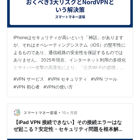
iPhoneはセキュリティが高いという「神話」があります
が、それはオペレーティングシステム（iOS）の堅牢性に
よるものであり、通信経路の安全性を保証するものでは
ありません。 2025年現在、インターネット利用の多様化
とサイバー攻撃の高度化により、「公共Wi-Fiの盗聴」
「追跡型広告」「海外からのアクセス制限」といったリ
#
VPN サービス
#
VPN セキュリティ
#
VPN ツール
スクは日常的なものとなりました。 特に、肌身離さず利
#
VPN 初心者
#
VPNの使い方
用するiPhoneにおいて、VPN（仮想プライベートネット
ワーク）の設定が必要かどうかは、**もはや「任意」で
はなく「現代の必須セキュリティ対策」**となりつつあ
ります。 本稿では、iPhoneユーザーがVPNを設定すべき
•
スマートマネー道場
10ヶ月前
3つの…
【iPad VPN 接続できない】その接続エラーはな
ぜ起こる？安定性・セキュリティ問題を根本解決
する戦略的アプローチ