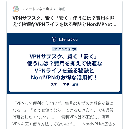
しく、これがVPN接続を妨げる大きな原因となります。
本稿では、iPadでVPNが接続できない際に確認すべき
•
スマートマネー道場
1年前
**「基本的なトラブルシ…
VPNサブスク、賢く「安く」使うには？費用を抑
えて快適なVPNライフを送る秘訣とNordVPNの
お得な活用術！
「VPNって便利そうだけど、毎月のサブスク料金が気に
なる…」 「どうせ使うなら、できるだけ安く、でも品質
は落としたくないな…」 「無料VPNは不安だし、有料
VPNを安く使う方法ってないの？」 「NordVPNの広告を