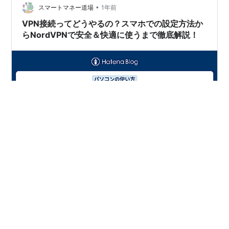
•
スマートマネー道場
1年前
VPN接続ってどうやるの？スマホでの設定方法か
らNordVPNで安全＆快適に使うまで徹底解説！
「カフェのフリーWi-Fi、便利だけどセキュリティが心
配…」 「海外旅行先で日本の動画サービスが見られない
って聞いたけど、本当？」 「VPNってよく聞くけど、な
んだか難しそう…スマホでも使えるの？」 「NordVPNの
広告をよく見るけど、実際にどうやって使うんだろ