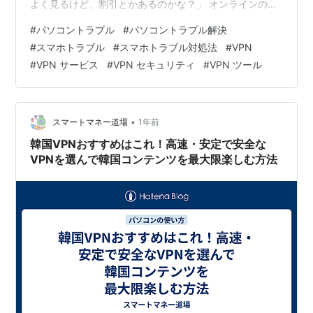
よく見るけど、割引とかあるのかな？」 オンラインのプ
ライバシー保護、セキュリティ強化、地域制限の回避な
#
パソコントラブル
#
パソコントラブル解決
ど、VPN（仮想プライベートネットワーク）は今やイン
#
スマホトラブル
#
スマホトラブル対処法
#
VPN
ターネット利用の必須ツールとなりつつあります。しか
#
VPN サービス
#
VPN セキュリティ
#
VPN ツール
し、高品質なVPNサービスは月額料金がかかるため、
「できるだけ費用を抑えたい」と考える方も多いのでは
ないでしょうか。無料VPNはセキュリティ面で不安があ
り、かといって毎月高額な料金…
•
スマートマネー道場
1年前
韓国VPNおすすめはこれ！高速・安定で安全な
VPNを選んで韓国コンテンツを最大限楽しむ方法