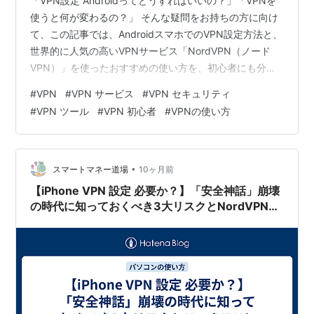
「VPN設定 Androidってどうすればいいの？」「VPNを
使うと何が変わるの？」 そんな疑問をお持ちの方に向け
て、この記事では、AndroidスマホでのVPN設定方法と、
世界的に人気の高いVPNサービス「NordVPN（ノード
VPN）」を使ったおすすめの使い方を、初心者にも分か
りやすく解説します。 VPNを活用すれば、公共Wi-Fiでも
#
VPN
#
VPN サービス
#
VPN セキュリティ
安全に通信できるだけでなく、 海外からでも日本の動画
#
VPN ツール
#
VPN 初心者
#
VPNの使い方
サイトにアクセスしたり、個人情報を守りながらネット
を楽しむことができます。 これからVPNを設定しようと
思っている方は、ぜひ最後までチェックしてください。
快適なネット環境NordVPNであなたのネット上…
•
スマートマネー道場
10ヶ月前
【iPhone VPN 設定 必要か？】「安全神話」崩壊
の時代に知っておくべき3大リスクとNordVPNと
いう解決策