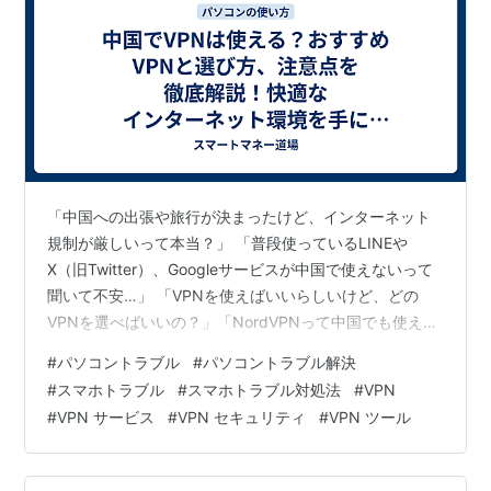
「中国への出張や旅行が決まったけど、インターネット
規制が厳しいって本当？」 「普段使っているLINEや
X（旧Twitter）、Googleサービスが中国で使えないって
聞いて不安…」 「VPNを使えばいいらしいけど、どの
VPNを選べばいいの？」「NordVPNって中国でも使え
る？」 「中国でVPNを使うって、なんだか難しそう…」
#
パソコントラブル
#
パソコントラブル解決
海外、特に中国へ渡航する際に多くの人が直面するの
#
スマホトラブル
#
スマホトラブル対処法
#
VPN
が、インターネットの**「グレート・ファイアウォール
#
VPN サービス
#
VPN セキュリティ
#
VPN ツール
（金盾）」**と呼ばれる厳しい情報規制です。普段使い
慣れているGoogle検索、Gmail、LINE、X（旧
Twitter）、Instagram、Facebook、You…