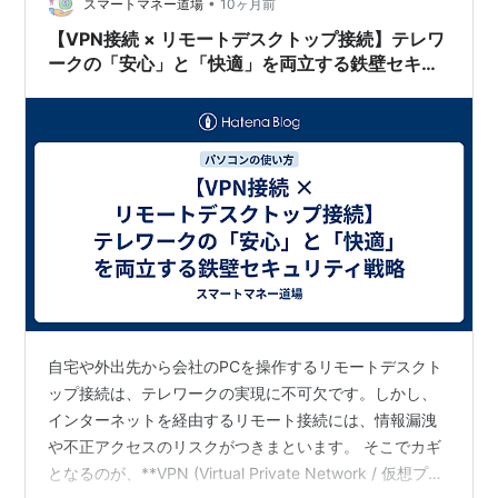
ネット環境NordVPNであなたのネット上の個人情報を守
•
スマートマネー道場
10ヶ月前
りましょう【Nor…
【VPN接続 × リモートデスクトップ接続】テレワ
ークの「安心」と「快適」を両立する鉄壁セキュ
リティ戦略
自宅や外出先から会社のPCを操作するリモートデスクト
ップ接続は、テレワークの実現に不可欠です。しかし、
インターネットを経由するリモート接続には、情報漏洩
や不正アクセスのリスクがつきまといます。 そこでカギ
となるのが、**VPN (Virtual Private Network / 仮想プラ