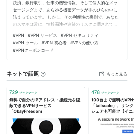
決済、銀行取引、仕事の機密情報、そして個人的なメッ
セージングまで、あらゆる機密データが手のひらの中に
詰まっています。 しかし、その利便性の裏側で、あなた
のスマホは常に、情報漏洩や追跡のリスクに晒されてい
ることをご存知でしょうか。 特に、Wi-Fi環境が日常に溶
#
VPN
#
VPN サービス
#
VPN セキュリティ
け込んだ現代において、**VPN（Virtual Private
#
VPN ツール
#
VPN 初心者
#
VPNの使い方
Network、仮想プライベートネットワーク）**は、もは
#
VPNクーポンコード
やPCだけのツールではなく、スマートフォンにこそ必須
のセキュリティ対策となっています。 「スマホにVPNは
必要ない」という誤解を解き、VPNがあなたのモバイル
ネットで話題
もっと見る
セキュリ…
729
478
ブックマーク
ブックマーク
無料で自分のIPアドレス・接続元を隠
100台まで無料のVP
蔽できるVPNサービス
「tailscale」、リ
「OkayFreedom」
シェアも可能!?【イニ
INTERNET Watch