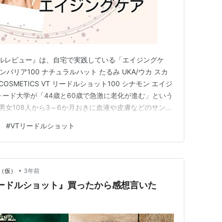
! リアルレビュー』は、自宅で実践している「エイジングケ
ンバリア100 ナチュラルハット たるみ UKA/ウカ スカ
COSMETICS VT リードルショット100 シナモン エイジ
ォード大学が「44歳と60歳で急激に老化が進む」という
の男女108人から3～6か月おきに血液や皮膚などのサンプ
0歳で老化に関する分子に劇的な変化が見られたそうで
#
VTリードルショット
アルコール分解能力低下など 60歳→炭水化物…
•
（仮）
3年前
ードルショット』買ったから感想言いた