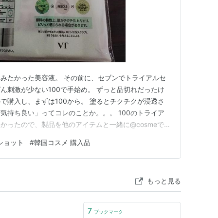
みたかった美容液。 その前に、セブンでトライアルセ
ん刺激が少ない100で手始め。 ずっと品切れだったけ
で購入し、まずは100から。 塗るとチクチクが浸透さ
気持ち良い」ってコレのことか。。。 100のトライア
かったので、製品を他のアイテムと一緒に@cosmeで購
0を1本使い切って慣れたら始めてみます。 ようやく製品版
ショット
#
韓国コスメ 購入品
てりとしていますが、塗るとチクチクと針が入り込む感
でいます…
もっと見る
7
ブックマーク