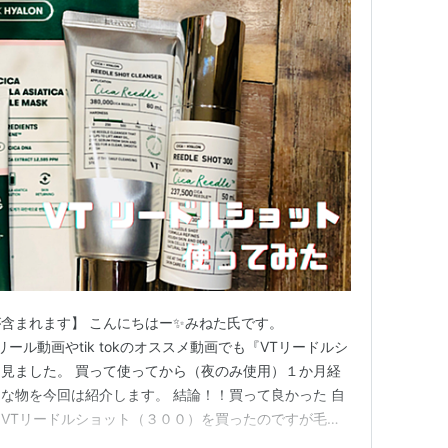
含まれます】 こんにちはー✨みねた氏です。
ンスタのリール動画やtik tokのオススメ動画でも『VTリードルシ
見ました。 買って使ってから（夜のみ使用）１か月経
な物を今回は紹介します。 結論！！買って良かった 自
VTリードルショット（３００）を買ったのですが毛穴
きもだいぶ改善されてくすみも徐々に良くなって来ている