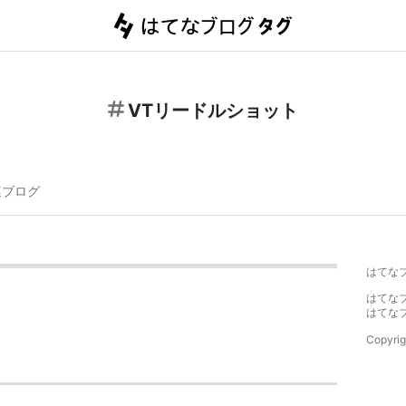
VTリードルショット
連ブログ
はてな
はてな
はてな
Copyrig