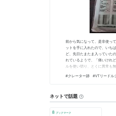
前から気になって、是非使って
ットを手に入れたので、いちば
ど、先日たまたま入っていたの
れているようで、「痛いけれど
ルを使い切り、とくに異常も無
入。 300のトライアルは10
#
クレーター跡
#
VTリードル
を開封。 テクスチャーはこっ
じがして、肌にしっとり馴染ん
ネットで話題
8
ブックマーク