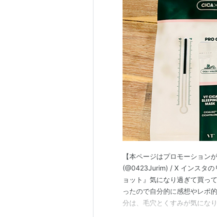
【本ページはプロモーションが
(@0423Jurim) / X イ
ョット』気になり過ぎて買って
ったので自分的に感想やレポ的
分は、毛穴とくすみが気になり
締まって来ているし、ゴワつ