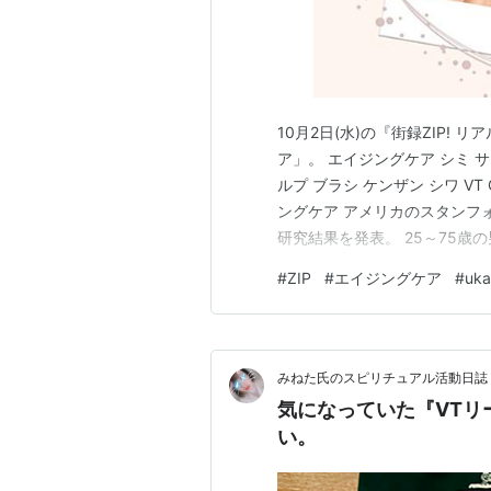
10月2日(水)の『街録ZIP
ア」。 エイジングケア シミ サ
ルプ ブラシ ケンザン シワ VT 
ングケア アメリカのスタンフ
研究結果を発表。 25～75歳
ルを採取した結果、44歳と6
#
ZIP
#
エイジングケア
#
uka
す。 44歳→脂肪代謝が変化・
みねた氏のスピリチュアル活動日誌
気になっていた『VTリ
い。