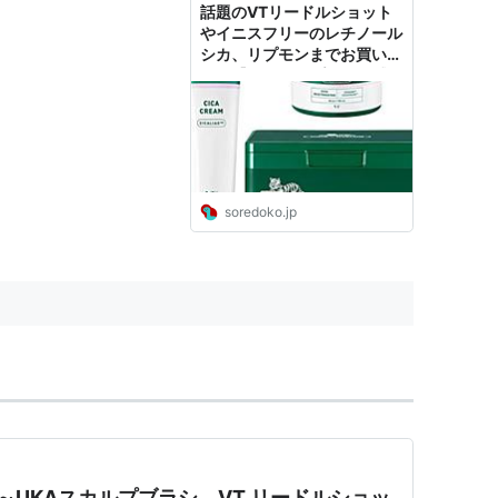
話題のVTリードルショット
やイニスフリーのレチノール
シカ、リプモンまでお買い
得！【Amazonプライム感
謝祭】 #ソレドコ - ソレドコ
soredoko.jp
～UKAスカルプブラシ、VT リードルショッ