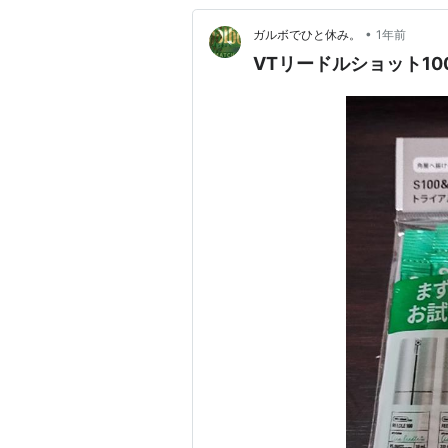
•
ガルボでひと休み。
1年前
VTリードルショット1