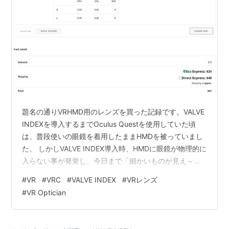
題名の通りVRHMD用のレンズを買った記録です。VALVE
INDEXを導入するまでOculus Questを使用していた頃
は、普段使いの眼鏡を着用したままHMDを被っていまし
た。 しかしVALVE INDEX導入時、HMDに眼鏡が物理的に
入らない事が発覚し、今日まで「細かいものが見え～～
～ん」と文句を言いながらも、だましだまし遊んでいま
#
VR
#
VRC
#
VALVE INDEX
#
VRレンズ
したが、1か月も経たずに我慢ができなくなったので購入
#
VR Optician
と相成りました。 小さい眼鏡かVRレンズか どのメーカ
ーのHMD用レンズを買うか レンズが手元に届くまで レ
ンズ到着 レンズ取り付け/使用感 小さい眼鏡かVRレンズ