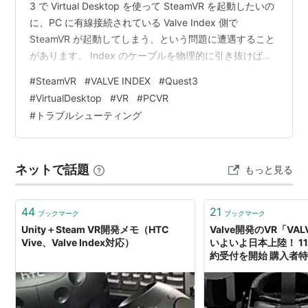
3 で Virtual Desktop を使って SteamVR を起動したいの
に、PC に有線接続されている Valve Index 側で
SteamVR が起動してしまう、という問題に遭遇すること
があります。 Index のケーブルを物理的に引き抜けば
Quest 3 で起動されますが、ケーブルを毎回抜き差しす
#
SteamVR
#
VALVE INDEX
#
Quest3
るのは端子への負担が大きく、できれば避けたいところ
#
VirtualDesktop
#
VR
#
PCVR
です。 この記事では、Valve Index を PC に接続したま
#
トラブルシューティング
ま、Quest 3（Virtual Desktop）で SteamVR を起動で
き…
ネットで話題
もっと見る
44
21
ブックマーク
ブックマーク
Unity＋Steam VR開発メモ（HTC
Valve開発のVR「VAL
Vive、Valve Index対応）
いよいよ日本上陸！ 1
約受付を開始 購入者
ル「Half-Life: Alyx」