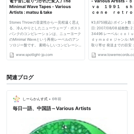
電子音に取りつかれた変人 / The
- Various Artist
Minimal Wave Tapes - Various
ｖａ １９９１ ｓｈ
Artists : matsu & take
ｃｅｎｅ ｒｅｔｒｏ
ｅ@TOWER.JP
Stones Throwの音楽性から一見程遠く思え
¥3,675(税込) ポイント数
る、冷んやりとしたニューウェーブ・ポスト
日: 2007/08/08 組枚数: 
パンクのコンピレーションは、ニューヨーク
34496 レーベル: ｃｏ
のMinimal Waveという再発レーベルのアン
ｄｙｍａｄｅ ジャンル: MUS
ソロジー盤です。 素晴らしいコンピレーショ
取り寄せ 発送までの目安：
ンアルバムは、その盤に入った曲の組み合わ
せの商品は、ご注文後3週
www.spotlight-jp.com
www.towerrecords.co
せが新たな価値観や世界観を提示するもの
過しても入荷がない場合
で、これはまさしくそれ...
ないことが確認さ...
関連ブログ
•
しーらかんす式
6年前
毎日一語、中国語～Various Artists