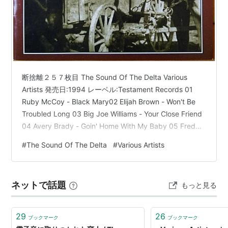
断捨離２５７枚目 The Sound Of The Delta Various
Artists 発売日:1994 レーベル:Testament Records 01
Ruby McCoy - Black Mary02 Elijah Brown - Won't Be
Troubled Long 03 Big Joe Williams - Your Close Friend
04 Avery Brady - Goin' Home With My Baby 05 Fred
McDowell - Kokomo 06 Bert Logan - Don't You Want To
#
The Sound Of The Delta
#
Various Artists
Be A Member …
ネットで話題
もっと見る
29
26
ブックマーク
ブックマーク