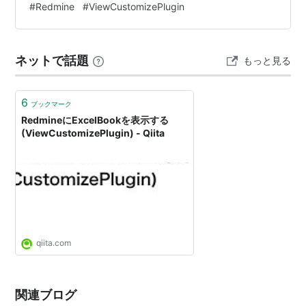
#
Redmine
#
ViewCustomizePlugin
りにいる様な気がしています。 私がいたプロジェクトで
もそういう使い方をしている人たちがいました。 月日が
流れIEが衰退してしまった現在、ファイルサーバーパス
ネットで話題
もっと見る
のリンクをクリックしてエクスプローラーを開くには、
Edgeブラウザで且つ色々な条件が必要となりました。
H…
6
ブックマーク
RedmineにExcelBookを表示する
(ViewCustomizePlugin) - Qiita
qiita.com
関連ブログ