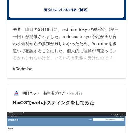
先週土曜日の5月16日に、redmine.tokyoの勉強会（第三
十回）が開催されました。redmine.tokyo 予定が折り合
わず最初からの参加が難しいかったため、YouTubeを後
追いで確認することにした。個人的に理解が間違ってい
るかもしれないけど、いろいろと刺激を受けたのでメモ
メモ・・・まずは、スポンサー講演として「プリザンタ
#
Redmine
ー」について。ーーーー講演１は、ファーエンド社の前
田さんから次期バージョン（7.0）の機能解説。UI/UXの
変更点多く、Railsが7.2から8.1に、デフォルトテーマ
•
（CSS）の変更あり。 （説明にあった主な変更点）
朝日ネット 技術者ブログ
2ヶ月前
MSOffice形式ファイルのプレビュー機能…
NixOSでwebホスティングをしてみた