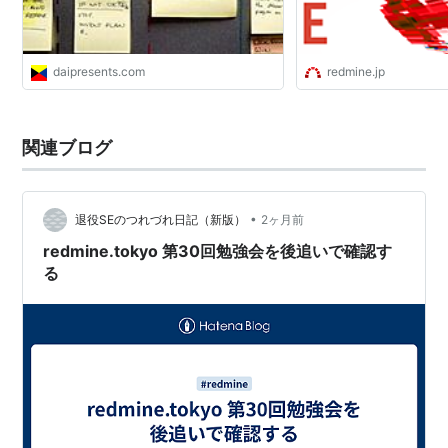
TestLinkとの連携
daipresents.com
redmine.jp
http://testlinkjp.org/modules/news/article.php?
storyid=19
関連ブログ
*1
:
2016年10月10日リリース
•
退役SEのつれづれ日記（新版）
2ヶ月前
redmine.tokyo 第30回勉強会を後追いで確認す
る