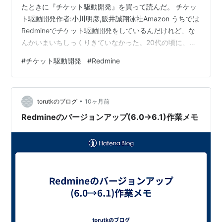
たときに『チケット駆動開発』を買って読んだ。 チケッ
ト駆動開発作者:小川明彦,阪井誠翔泳社Amazon うちでは
Redmineでチケット駆動開発をしているんだけれど、な
んかいまいちしっくりきていなかった。20代の頃に、こ
の本の著者の小川さんのブログをよく読んでいて、チケ
#
チケット駆動開発
#
Redmine
ット駆動開発の考え方にめちゃめちゃ感銘を受けて、そ
れをやるようにしていた。自分の中では非常にしっくり
きていたので、チームのメンバーが少なくて自分の裁量
•
がかなりあるようなケースだと全然問題なくできてたん
torutkのブログ
10ヶ月前
だけれど、今のチームになってから、形骸化した『なん
Redmineのバージョンアップ(6.0→6.1)作業メモ
ちゃってスクラム』になっていた…