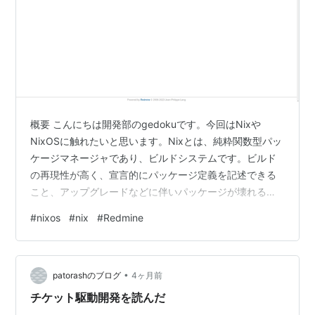
概要 こんにちは開発部のgedokuです。今回はNixや
NixOSに触れたいと思います。Nixとは、純粋関数型パッ
ケージマネージャであり、ビルドシステムです。ビルド
の再現性が高く、宣言的にパッケージ定義を記述できる
こと、アップグレードなどに伴いパッケージが壊れるこ
とを防ぐことができるといった特徴があります。NixOS
#
nixos
#
nix
#
Redmine
とは、NixでビルドしたLinuxディストリビューションで
す。 NixOSの特徴に注目し、朝日ネットのVNE開発チー
ムでは、こちらを開発環境として採用しました。1つのコ
•
マンドでセットアップを完了でき、全開発者が同一の環
patorashのブログ
4ヶ月前
境で開発を進められます。これにより、環境の差異が原
チケット駆動開発を読んだ
因となる、再現…