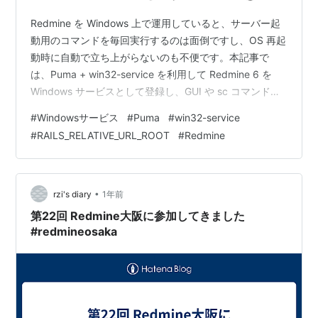
Redmine を Windows 上で運用していると、サーバー起
動用のコマンドを毎回実行するのは面倒ですし、OS 再起
動時に自動で立ち上がらないのも不便です。本記事で
は、Puma + win32-service を利用して Redmine 6 を
Windows サービスとして登録し、GUI や sc コマンドか
ら開始・停止できるようにする手順をまとめます。 1. 参
#
Windowsサービス
#
Puma
#
win32-service
考 URL 2. 前提環境 3. サービス化に必要な gem のインス
#
RAILS_RELATIVE_URL_ROOT
#
Redmine
トール 3.1 win32-service のインストール（お手軽パター
ン） 3.1.1 service.rb の作成 3.2 win32-service の…
•
rzi's diary
1年前
第22回 Redmine大阪に参加してきました
#redmineosaka