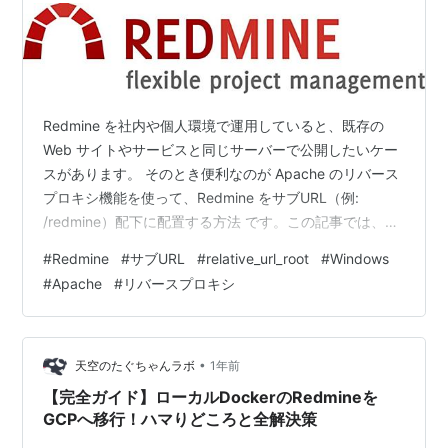
Redmine を社内や個人環境で運用していると、既存の
Web サイトやサービスと同じサーバーで公開したいケー
スがあります。 そのとき便利なのが Apache のリバース
プロキシ機能を使って、Redmine をサブURL（例:
/redmine）配下に配置する方法 です。この記事では、
Windows 環境で Apache と Puma を組み合わせ、
#
Redmine
#
サブURL
#
relative_url_root
#
Windows
Redmine を /redmine からアクセスできるようにする具
#
Apache
#
リバースプロキシ
体的な手順を紹介します。なお、本記事は以下の記事で
Redmine を作成した環境を前提としています。 ・
Windows 11 (25H2) に Redmine 6.1.0 を…
•
天空のたぐちゃんラボ
1年前
【完全ガイド】ローカルDockerのRedmineを
GCPへ移行！ハマりどころと全解決策