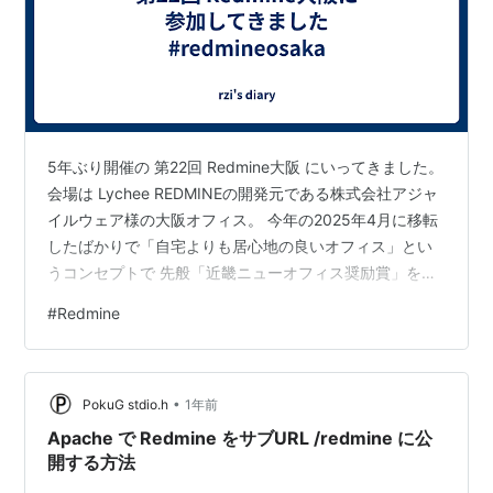
5年ぶり開催の 第22回 Redmine大阪 にいってきました。
会場は Lychee REDMINEの開発元である株式会社アジャ
イルウェア様の大阪オフィス。 今年の2025年4月に移転
したばかりで「自宅よりも居心地の良いオフィス」とい
うコンセプトで 先般「近畿ニューオフィス奨励賞」を受
賞したそうです。 土足禁止だったり超大きいスクリーン
#
Redmine
ディスプレイがあったりMtgスペースに卓球台の机があ
ったりすごい素敵な会場でした、ご提供ありがとうござ
います！！ Talk1: ファーエンドテクノロジー株式会社 前
•
田社長 Redmineアップデートキャッチアップ。 5.0から
PokuG stdio.h
1年前
の有用機能をおさらいいただいて、この…
Apache で Redmine をサブURL /redmine に公
開する方法