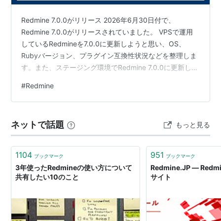
る
Redmine 7.0.0がリリース 2026年6月30日付で、
プロジェクト管理ツールredMineをサクラインターネッ
Redmine 7.0.0がリリースされていました。 VPSで運用
ト(スタンダードプラン)で使ってみる
しているRedmineを7.0.0に更新しようと思い、OS、
Rubyバージョン、プラグイン互換性状況などを整理しま
す。また、ステージング環境でRedmine 7.0.0に更新して
機能の紹介
の動作状況を見てみました。 Redmine 7.0.0の動作条件
#
Redmine
Railsで作られたプロジェクト管理ツール"redMine" (で
RedmineInstall - Redmine * Rails 8.1をベース * Ruby
ぃべろっぱーず・さいど)
3.2, 3.3, 3.4, 4.0 に対応 ** Ruby 4.0.0～4.0.3ではWiki
描画が著しく遅い不具合があるため、…
レビュー
ネットで話題
もっと見る
RedMine レビュー MOONGIFT
Tracとの機能比較
1104
951
ブックマーク
ブックマーク
プロジェクト管理ツール比較表 (でぃべろっぱーず・さ
3年使ったRedmineの使い方について
Redmine.JP — Re
共有したい10のこと
サイト
いど)
ML
日本のredMineユーザ向けの Google グループ