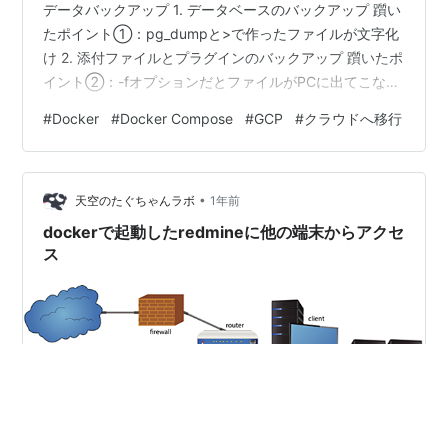
データバックアップ 1. データベースのバックアップ 躓い
たポイント①：pg_dumpと>で作ったファイルが文字化
け 2. 添付ファイルとプラグインのバックアップ 躓いたポ
イント②：-fオプションだとファイルがPCに出てこない
ステップ2：GCP環境の構築 ステップ3：データのリスト
#
Docker
#
Docker Compose
#
GCP
#
クラウドへ移行
アとRedmineの起動 1. バックアップファイルをGCEにア
ップロード 躓いたポイント③：gcloudコマンドがPCで
使えない 2. GCE上でデータベースをリストア 躓いたポイ
•
ント④：リストア中に大量の権限エラー 3. Redmineを
天空のたぐちゃんラボ
1年前
起動 ステップ4：最…
dockerで起動したredmineに他の端末からアクセ
ス