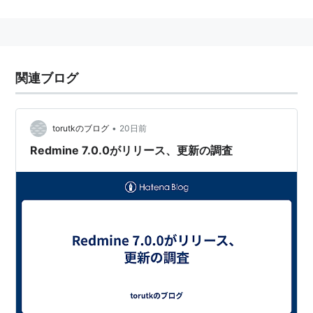
作などITプロジェクトでの利用に最も適しているが、そ
れ以外の業務でも幅広く活用できる。
MySQL、PostgreSQL、SQLiteといったデータベースで
使用できる。
関連ブログ
BTS機能＋プロジェクト管理機能がありwikiやsvnとの
連携もあり、Trac の代替としても利用できる。Ganttチ
•
torutkのブログ
20日前
ャートなど、Tracにはデフォルトで備わっていない機能
Redmine 7.0.0がリリース、更新の調査
も付いている。
http://www.redmine.org/
本家サイト
http://demo.redmine.org/
デモサイト
http://rubyforge.org/projects/redmine/
rubyforge
セットアップのやり方などは以下を参考のこと
redMine 使ってみる
プロジェクト管理ツールredMineをWindowsで使ってみ