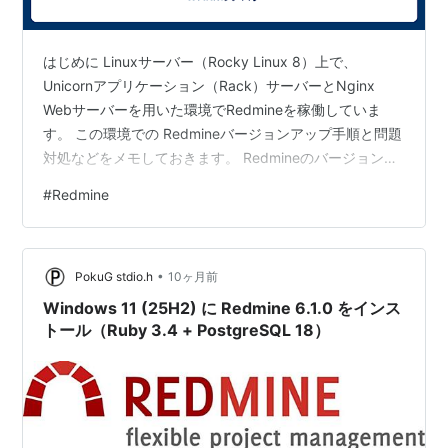
はじめに Linuxサーバー（Rocky Linux 8）上で、
Unicornアプリケーション（Rack）サーバーとNginx
Webサーバーを用いた環境でRedmineを稼働していま
す。 この環境での Redmineバージョンアップ手順と問題
対処などをメモしておきます。 Redmineのバージョン
は、セマンティックバージョンに基づいて3桁の数値で指
#
Redmine
定されます。 バージョン番号の付与 - ソフトウェアエン
ジニアリング - Torutk バージョンアップの際、どの桁の
数値が上がるかで作業が変わります。今回は、稼働中の
•
Redmine 6.0.2を先月リリースされた Redmine 6.1.0にバ
PokuG stdio.h
10ヶ月前
ー…
Windows 11 (25H2) に Redmine 6.1.0 をインス
トール（Ruby 3.4 + PostgreSQL 18）