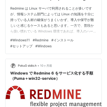
Redmine は Linux サーバで利用されることが多いです
が、情報システム部門によっては Linux の知識を十分に
持っている人材の確保がうまくいかず、導入や保守が難
しいと感じるケースもあると思います。一方で、普段か
ら扱い慣れている Windows 環境であれば、導入のハード
ルはぐっと下がります。 本記事では、Windows 11
#
Windows11
#
Redmine
#
インストール
(25H2) に Redmine 6.1.0 を導入し、最新の Ruby 3.4 と
#
セットアップ
#
Windows
PostgreSQL 18 を使って動作確認する手順を紹介しま
す。 「Linux サーバは難しいけれど、Windows で試して
みたい」という方に参考になれば幸いです。 1.…
•
PokuG stdio.h
10ヶ月前
Windows で Redmine 6 をサービス化する手順
（Puma＋win32-service）