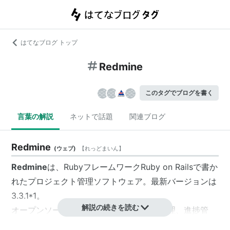
はてなブログ トップ
Redmine
このタグでブログを書く
言葉の解説
ネットで話題
関連ブログ
Redmine
(
ウェブ
)
【
れっどまいん
】
Redmine
は、RubyフレームワークRuby on Railsで書か
れたプロジェクト管理ソフトウェア。最新バージョンは
3.3.1
*1
。
解説の続きを読む
オープンソースソフトウェアで、タスク管理、進捗管
理、情報共有が行え、ソフトウェア開発やwebサイト制