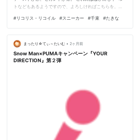
トなどもあるようですので、よろしければこちらを。
PUMA meets Lycoris Recoil こちらは参照を。 【リコリ
#
リコリス・リコイル
#
スニーカー
#
千束
#
たきな
コ×PUMA】クールなコラボスニーカーが誕生、7/2受注
開始。千束＆たきなも描き下ろしストリートファッショ
ンでグッズ化 - 電撃オンライン 【PUMA meets リコリ
•
ス・リコイル】 PUMAから #リコリコ モデルのスニーカ
まったり☆てぃ～たいむ
2ヶ月前
ーが受注販売で登場👟✨ 📅…
Snow Man×PUMAキャンペーン『YOUR
DIRECTION』第２弾