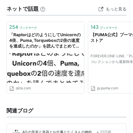
MART限定（399022）だから、 お友達にも「それどこで
ネットで話題
もっと見る
買ったの！？」 って絶対聞かれちゃう可愛さなの！ 靴擦
れも…
254
143
ブックマーク
ブックマーク
「RaptorはどのようにしてUnicornの
【PUMA公式】プー
4倍、Puma, Torqueboxの2倍の速度
ストア
を達成したのか」を読んでまとめてみ
た - Qiita
FOREVER.ONE-LINE.「P
コレクションから最新秋
qiita.com
jp.puma.com
関連ブログ
•
AO.の音楽と楽器とお仕事とたくさんの物欲。
22日前