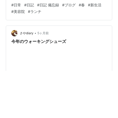
うちに購入🩵 髪の毛も自分で染めて前髪カットだけ行っ
#
日常
#
日記
#
日記 備忘録
#
ブログ
#
春
#
新生活
てきました！ 学生以来ぶりのぱっつんで気分を変えてい
#
美容院
#
ランチ
きます✨ 自分の機嫌は自分でとる、これ鉄則ですね。 な
るべく人に優しくありたいけど 心に余裕がないとなかな
か出来ないので。 せめて自分にだけは自分から常に優し
くあれるようにいたいと思います🫶♪ いやー、しかし花粉
•
さやdiary
5ヶ月前
がつらいですね。 …
今年のウォーキングシューズ