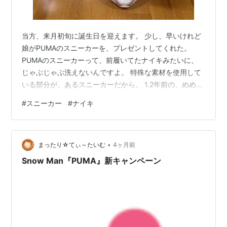
当方、来月初旬に誕生日を迎えます。 少し、早いけれど
娘がPUMAのスニーカーを、プレゼントしてくれた。
PUMAのスニーカーって、前履いてたナイキみたいに、
じゃぶじゃぶ洗えないんですよ。 特殊な素材を使用して
いる部分が、あるスニーカーだから。 1.2年前の、めめこ
じのモデルのスニーカーも、白に近いベージュ。 履く時
#
スニーカー
#
ナイキ
は、汚さないように細心の注意を払って履いてる。 雨の
日は、履くのを避けているけど、突然の天候不順で濡れ
てしまう。って時は、ちょっと凹むよね。 娘が、働くよ
•
うになって、私に初めてプレゼントしてくれた靴だから
まったり☆てぃ～たいむ
4ヶ月前
ね。 大事にしたいから履く頻度を、限定しているかも。
Snow Man『PUMA』新キャンペーン
今回のは、今年のモデルで一…