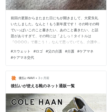
前回の更新からまたまた日にちが開きまして、大変失礼
いたしました。なんと！もう新年度です！ その時その時
でいっぱいこのこと書きたい、あのこと書きたい、と話
題がありすぎて、その時には「よしっ！タイトルは
『○○○○』で書こう！」なんて思っていても、介護中に
出来事があったりすると忘れ、すっかり忘れたころに思
#
スウェット
#
ロゴ
#
父の介護
#
介護
#
ケアマネ
い出したり思い出せなかったり... 最近はこの記憶力の状
#
ケアマネ交代
態に非常に危機感を覚えています。サプリを飲んだらい
いのかな？ さて、その忘れてしまったけど思い出した貴
重な話題。 みなさんスポーツブランドの「PUMA（プー
マ）」はご存知ですよね。 私も主人からのおさがりとか
•
後払いNAVI
3ヶ月前
何着か持っていて、最近はスポーツをし…
後払いが使える靴のネット通販一覧