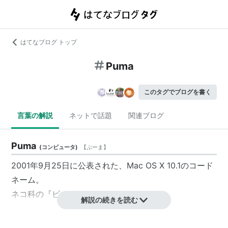
はてなブログ トップ
Puma
このタグでブログを書く
言葉の解説
ネットで話題
関連ブログ
Puma
(
コンピュータ
)
【
ぷーま
】
2001年9月25日に公表された、Mac OS X 10.1のコード
ネーム。
ネコ科の『ピューマ』（クーガー）より。
解説の続きを読む