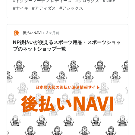
#
ドクターマーチン レディース
#
クロックス
#
NIKE
でまとめました。気になるショップ名をクリックする
#
ナイキ
#
アディダス
#
アシックス
と、詳しい紹介にジャンプできます。 ※スマホの方は→
横スクロールで表示できます。 ショップ名 即日発送 後
払い対応 特徴・注目ポイント PRO-Keds △（配送：4営
業日以内に発送…
•
後払いNAVI
3ヶ月前
NP後払いが使えるスポーツ用品・スポーツショッ
プのネットショップ一覧