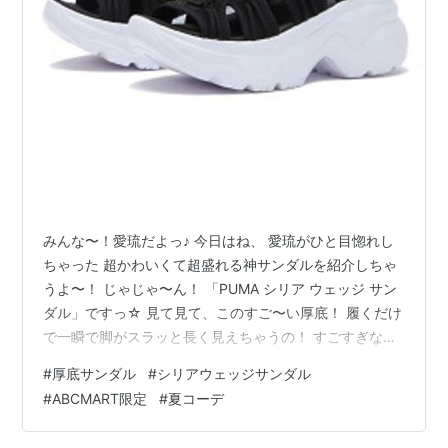
みんな〜！愛琉だよっ♪ 今日はね、 愛琉がひと目惚れし
ちゃった 超かわいくて超盛れる神サンダルを紹介しちゃ
うよ〜！ じゃじゃ〜ん！ 「PUMA シリア ウェッジ サン
ダル」ですっ☆ 見て見て、このすご〜い厚底！ 履くだけ
で一瞬で脚がスラッと長く見えちゃうの！ すごすぎな
い！？ 愛琉ね、 厚底の靴って重くてコケちゃいそうでち
#
厚底サンダル
#
シリアウェッジサンダル
ょっと怖かったんだけど、 このサンダルは全然違った
#
ABCMART限定
#
夏コーデ
の！ ふかふかのクッションが足を優しく包んでくれて、
まるで雲の上を歩いてるみたいに軽いんだよ〜♪ ABC-