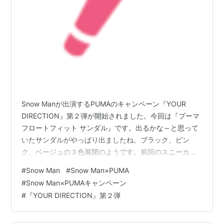
Snow Manが出演するPUMAのキャンペーン『YOUR
DIRECTION』第２弾が開始されました。今回は『プーマ
フロートフィット サンダル』です。出るかな～と思って
いたサンダルがやっぱり出ましたね。ブラック、ピン
ク、ベージュの３色展開のようです。前回のスニーカー
もまだ迷ってる最中なんだけど(笑)買い物行く度にお店を
#
Snow Man
#
Snow Man×PUMA
見に行ってるんだよね～。サンダルは１足しかないから
#
Snow Man×PUMAキャンペーン
気にはなってる。もし買うなら黒かピンクかなぁ・・・
#
『YOUR DIRECTION』第２弾
公式サイトは ☆ コチラ ☆ めめがいないのは寂しいけど
もう少しの辛抱です。次はきっと一緒にできるはず！！
ランキング参加中gooからきました ランキング参加中ア