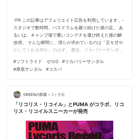
-PR この記事はアフェリエイト広告を利用しています。-
スタジオで数時間、バスドラムを蹴り続けた後の足。 あ
るいは、キャンプ場で重いコンテナを運び終えた後の解
放感。 そんな瞬間に、僕らが求めているのは「足を甘や
かしてくれる何か」のはず。 最近、リカバリーサンダル
の界隈が騒がしいですよね。 ウーフォス（OOFOS）や
#
ソフトライド ゼロG
#
リカバリーサンダル
テンティアル（TENTIAL）、あるいはホカ（HOKA）と
#
厚底サンダル
#
コスパ
いった「専門家」たちが市場を席巻しています。 正直、
僕も「餅は餅屋」だと思っていました。 でも、ふと耳に
入ってきた噂があるんです。 「PUMAの新しいスライ
ド、実は専門ブランドに負けてないらしい」と。 ITガジ
•
GREENの部屋
2ヶ月前
ェットも楽器機…
「リコリス・リコイル」とPUMA がコラボ、リコ
リス・リコイルスニーカーが発売