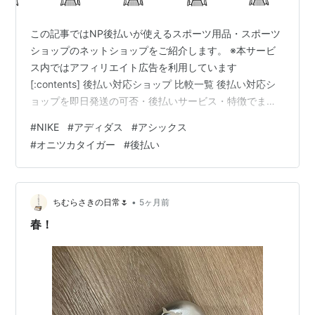
この記事ではNP後払いが使えるスポーツ用品・スポーツ
ショップのネットショップをご紹介します。 ※本サービ
ス内ではアフィリエイト広告を利用しています
[:contents] 後払い対応ショップ 比較一覧 後払い対応シ
ョップを即日発送の可否・後払いサービス・特徴でまと
めました。気になるショップ名をクリックすると、詳し
#
NIKE
#
アディダス
#
アシックス
い紹介にジャンプできます。 ※スマホの方は→横スクロ
#
オニツカタイガー
#
後払い
ールで表示できます。 ショップ名 即日発送 後払い対応
特徴・注目ポイント スポーツデポ・アルペンオンライン
◎（最短翌日） ◎（NP後払い） アルペングループの展
開するスポーツデポ・アルペン公式通販サイト。 adidas
•
ちむらさきの日常🌷
5ヶ月前
◎（最短翌…
春！