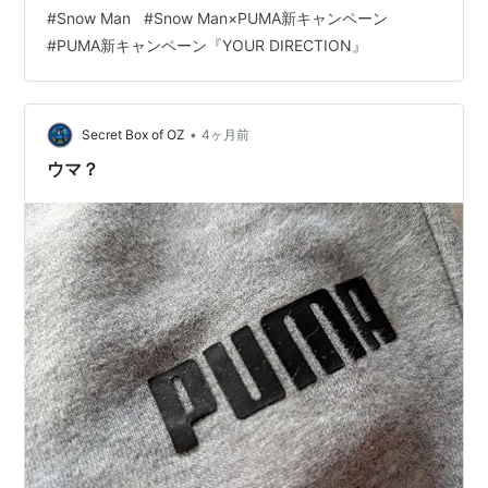
と『DARTER PRO 2（ダーター プロ 2）』を着用して登
#
Snow Man
#
Snow Man×PUMA新キャンペーン
場し、メンバーそれぞれの個性や動きを通して、自分ら
#
PUMA新キャンペーン『YOUR DIRECTION』
しく前へ進む姿を描いたキャンペーンビジュアルムービ
ーが、新商品取扱店舗および特設サイトにて公開される
そうです。キャンペーン開催に伴い、対象商品を購入す
るとSnow Manのステッ…
•
Secret Box of OZ
4ヶ月前
ウマ？