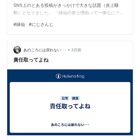
SNS上のとある投稿がきっかけで大きな話題（炎上騒
動）となりました。 「緑仙の炎上理由って一体なに？」
「どんな発言がきっかけで批判されたの？」と気になっ
#
緑仙
#
にじさんじ
ている方も多いのではないでしょうか。 この記事では、
2026年8月に発生した緑仙の炎上騒動の全貌について、
問題となった発言内容、SNSでの反応、炎上した背景や
•
考察まで、分かりやすく徹底解説します。
あのころには戻れない･･･
3日前
www.youtube.com 2026年8月、VTuber「緑仙」に何が
責任取ってよね
起きた？炎上の概要…