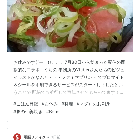
お休みです(´ー｀)♪。。。7月30日から始まった配信の間
接的なコラボ！うちの 事務所のVtuberさんたちのビジュ
イラストがなんと・・・ファミマプリント でブロマイド
＆シールを印刷できるサービスがスタートしましたとい
うことで 配信でも並行して宣伝させてもらってます！！
ぜひBonoさんのきゃわいいイラスト をゲットしてくださ
#
ごはん日記
#
お休み
#
料理
#
マグロのお刺身
い♪ ８月５日（夜ごはん）・・・わかめの酢の物
#
豚の生姜焼き
#
Bono
（59kcal）・・178円 白米（534kcal）・・152円 サラ
ダ（65kcal）・・40円 とんこつラーメン
（443kcal）・・204円 マグロのお刺身（100kcal）・・
358円 豚の生姜焼き（625kcal）・・…
•
電脳リメイク
3日前