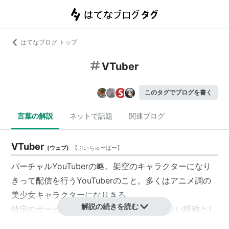
はてなブログ トップ
VTuber
このタグでブログを書く
言葉の解説
ネットで話題
関連ブログ
VTuber
(
ウェブ
)
【
ぶいちゅーばー
】
バーチャルYouTuber
の略。架空のキャラクターになり
きって配信を行うYouTuberのこと。多くはアニメ調の
美少女キャラクターになりきる。
解説の続きを読む
特定のサービス名（YouTube）を盛り込まない呼称とし
て「
バーチャルライバー
」とも。