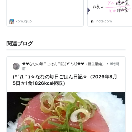
komugi.jp
note.com
関連ブログ
•
♥♥ななの毎日ごはん日記('∀`*人)♥♥（新生活編）
8時間
前
(*´Д｀)☆ななの毎日ごはん日記☆（2026年8月
5日☆1食1826kcal摂取）