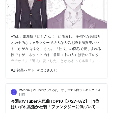
VTuber事務所「にじさんじ」に所属し、圧倒的な歌唱力
と紳士的なキャラクターで絶大な人気を誇る加賀美ハヤ
ト（かがみ はやと）さん。 「社長」の愛称で親しまれる
彼ですが、ネット上では「前世（中の人）は歌い手のタ
ラチオ？」「過去に炎上したことがあるって本当？」と
いった疑問や検索が絶えません。 本記事では、加賀美ハ
#
加賀美ハヤト
#
にじさんじ
ヤトさんの基本プロフィールや経歴をはじめ、前世とさ
れる「タラチオ」説の根拠や、過去に話題となった炎上
騒動の真相と背景まで、最新情報をもとに徹底解説しま
•
VMedia｜VTuber歌ってみた・オリジナル曲ランキング
4
す。 www.youtube.com 加賀美ハヤトとは？プロフィー
日前
ル＆基本情報 まずは、加賀美ハヤトさんの基本プロフィ
今週のVTuber人気曲TOP10【7/27-8/2】｜1位
ールと活動の歴史をお…
はいずれ菖蒲か杜若「ファンタジーに気づいて
る？」｜VMedia