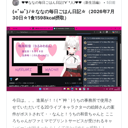
ほぼほぼ代表がメ…
•
♥♥ななの毎日ごはん日記('∀`*人)♥♥（新生活編）
5日前
(=ﾟωﾟ)ﾉ☆ななの毎日ごはん日記☆（2026年7月
30日☆1食1598kcal摂取）
今日は。。。進展が！！( *´艸｀)うちの事務所で使用さ
せていただいてる2Dライブ キャラクターの絵師さんの案
件がポストされて・・なんと！うちの和音ちゃんと ここ
ろちゃんがファミマでプリントサービスが受けれるキャ
ンペーンが始まった らしくて(*ﾉωﾉ)めちゃ感動！！。。