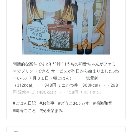
間接的な案件ですが( *´艸｀)うちの和音ちゃんがファミ
マでプリントできる サービスが昨日から始まりました♪わ
ーいっ♪ ７月３１日（朝ごはん）・・・塩元帥
（312kcal）・・348円 ミニかつ丼（360kcal）・・298
円 流水そば（480kcal）・・158円 ナポリタン
（549kcal）・・269円 サラダ（50kcal）・・108円 赤
#
ごはん日記
#
お仕事
#
どうこおふぃす
#
鳴海和音
肉メロン（63kcal）・・298円 ＝＝＝＝＝＝＝＝＝＝＝
#
鳴海こころ
#
安座楽まみ
＝＝＝＝＝＝＝＝＝＝＝＝＝＝＝＝＝＝＝＝＝＝＝ 合計
1814kcal（食費1479円光熱費除く） 今週のお仕事も終
了( *´艸｀)♪ということで・・・つかりたね☆毎日配信も