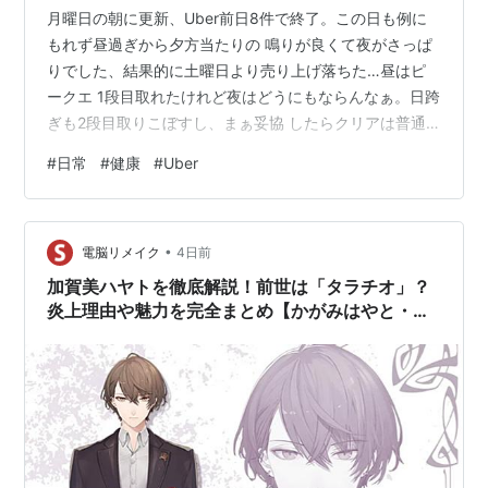
月曜日の朝に更新、Uber前日8件で終了。この日も例に
もれず昼過ぎから夕方当たりの 鳴りが良くて夜がさっぱ
りでした、結果的に土曜日より売り上げ落ちた…昼はピ
ークエ 1段目取れたけれど夜はどうにもならんなぁ。日跨
ぎも2段目取りこぼすし、まぁ妥協 したらクリアは普通
にできるんだけれどもうその気概もなくなっていてね…
#
日常
#
健康
#
Uber
夜もVtuber さんの配信見てました、まさか送ったお便り
読まれるとは思わなかった…別に悪いこと していないの
にこっぱずしい感じになりました、というわけで今週も
•
まだまだ暑い日が 続くので体調管理しっかりして先週み
電脳リメイク
4日前
たいにグダグダ過ごさないように頑張ろう！
加賀美ハヤトを徹底解説！前世は「タラチオ」？
炎上理由や魅力を完全まとめ【かがみはやと・に
じさんじ】