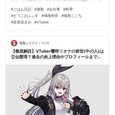
私がほれ込んだイラストレーターのBonoさん のキャラブ
#
ごはん日記
#
連勤
#
お仕事
#
料理
ロマイドがプリントできる！！しかーも( *´艸｀)うちの
#
どうこおふぃす
#
鳴海和音
#
鳴海こころ
和音ちゃんの イラストもプリントできるって・・・なん
#
安座楽まみ
#
VTuber
てタイミング良いんだ☆ ７月３０日（朝ごはん）・・・
塩鶏唐揚げ（193kcal）・・165円 竹の子煮
（51kcal）・・178円 塩元帥冷麺（302kcal）・・3…
•
電脳リメイク
5日前
【徹底解説】VTuber響咲リオナの前世(中の人)は
立仙愛理？過去の炎上理由やプロフィールまで網
羅！【いさきりおな】