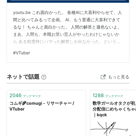
youtu.be これ面白かった。 各種AIに大喜利やらせて、人
間と比べてみるって企画。 AI、もう普通に大喜利できて
るな！ ちゃんと面白かった。 人間の解答と遜色ないよ。
まあ、人間も、本職お笑い芸人がやったわけじゃないか
ら ある程度枠にハマった解答しか出なかった、というの
はあるにしても。 これ面白いなー。 いずみもGeminiにや
#
VTuber
ってもらおうかな。 いいお題が思いつかない、という致
命的欠陥はあるけども！ あ、Copilotにお題を出してもら
って、 Geminiに答えさせる、というのもアリか？ ・・・
ネットで話題
もっと見る
なんだその神々の遊び感。
2046
1288
ブックマーク
ブックマーク
コムギ🌾comugi - リサーチャー /
数学ガールオタクが初見
VTuber
分配信にめちゃくちゃ
｜kqck