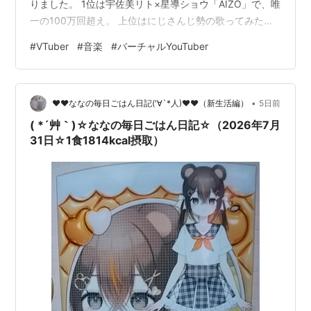
りました。 1位は宇佐美リト×星導ショウ「AIZO」で、唯
一の100万回超え。 上位はにじさんじ勢の歌ってみたが
中心で、hololive勢のオリジナル曲も並びました。 📌 今
#
VTuber
#
音楽
#
バーチャルYouTuber
週の3行まとめ 1位は宇佐美リト×星導ショウ「AIZO」
（総合101.4万回）。 2位は魔界ノりりむ・葛葉・椎名唯
華の3人によるカバー。 歌ってみたが上位に多く、にじ
•
さんじ勢が目立つ一週間。 🏆 今週のランキング一覧
♥♥ななの毎日ごはん日記('∀`*人)♥♥（新生活編）
5日前
（TOP10） 1 AIZO / 宇佐美リト…
( *´艸｀)☆ななの毎日ごはん日記☆（2026年7月
31日☆1食1814kcal摂取）