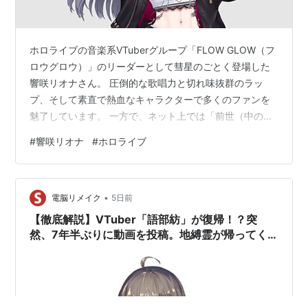
ホロライブの音楽系VTuberグループ「FLOW GLOW（フ
ロウグロウ）」のリーダーとして彗星のごとく登場した
響咲リオナさん。 圧倒的な歌唱力と切れ味抜群のラッ
プ、そして素直で熱血なキャラクターで多くのファンを
魅了しています。 一方で、ネット上では「前世（中の
人）は元AKB48の立仙愛理（りっせん あいり）さん？」
#
響咲リオナ
#
ホロライブ
「過去に炎上したって本当？」といった噂や検索ワード
が話題を集めています。 この記事では、響咲リオナさん
の基本プロフィールから、前世が立仙愛理さんと言われ
•
る決定的な根拠、炎上疑惑の真相まで、最新情報をもと
電脳リメイク
5日前
に徹底的に解説していきます！ www.youtube.com 響咲
【徹底解説】VTuber「語部紡」が復帰！？突
リオナとは？基…
然、7年半ぶりに動画を投稿。地縛霊が帰ってく
る8月15日を見逃すな！【かたりべつむぐ】