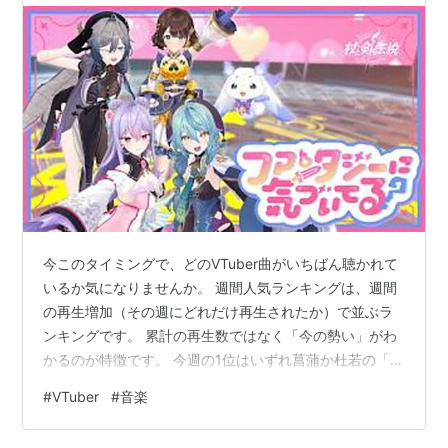
今このタイミングで、どのVTuber曲がいちばん聴かれて
いるか気になりませんか。 週間人気ランキングは、週間
の再生増加（その週にどれだけ再生されたか）で並ぶラ
ンキングです。 累計の再生数ではなく「今の勢い」がわ
かるのが特徴です。 今週の1位はいずれ菖蒲か杜若の「フ
ァンタジーに気づいてる？」でした。 📝 今週の3行まと
#
VTuber
#
音楽
め 1位はいずれ菖蒲か杜若「ファンタジーに気づいて
る？」、週間の再生増加+439.3万回で圧倒的トップ。 2