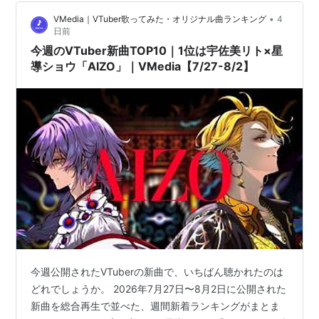
位は宇佐美リト×星導ショウ「AIZO」が新着から急伸し
•
VMedia｜VTuber歌ってみた・オリジナル曲ランキング
4
+91.6万回。 3位は星街すいせいの定番曲「ビビデバ」が
日前
+83万回と根強い人気です。 🏆 今週のランキング一覧
今週のVTuber新曲TOP10｜1位は宇佐美リト×星
（TOP…
導ショウ「AIZO」｜VMedia【7/27-8/2】
今週公開されたVTuberの新曲で、いちばん聴かれたのは
どれでしょうか。 2026年7月27日〜8月2日に公開された
新曲を総合再生で並べた、週間新着ランキングがまとま