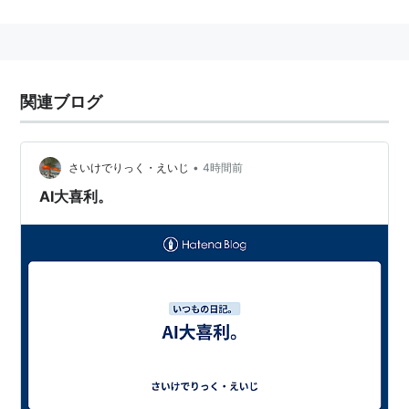
最初に「バーチャルYouTuber」を自称したのは
2016年
に配信を始めた
キズナアイ
。
ボイスチェンジャーアプリを使い、美少女のビジュアル
に合わせた声で配信する男性VTuberが多い一方、美少
関連ブログ
女のビジュアルを持ちつつあえて地声のまま配信する
VTuberもいる。
VTuberが2Dや3Dのビジュアルを獲得することを
バ美肉
•
さいけでりっく・えいじ
4時間前
（バーチャル美少女受肉）と呼ぶ。
AI大喜利。