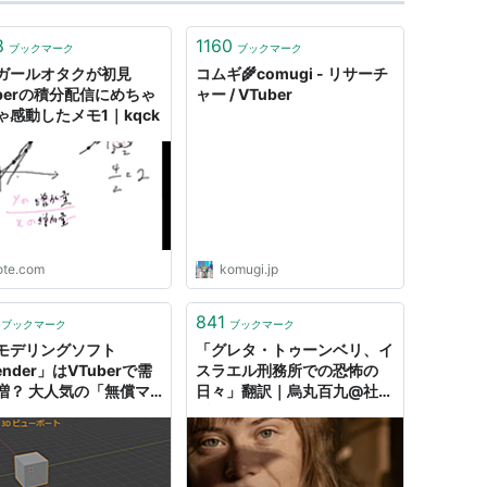
8
1160
ブックマーク
ブックマーク
ガールオタクが初見
コムギ🌾comugi - リサーチ
uberの積分配信にめちゃ
ャー / VTuber
ゃ感動したメモ1｜kqck
ote.com
komugi.jp
841
ブックマーク
ブックマーク
モデリングソフト
「グレタ・トゥーンベリ、イ
ender」はVTuberで需
スラエル刑務所での恐怖の
増？ 大人気の「無償マ
日々」翻訳｜烏丸百九@社会
アル」の裏側を聞いてみ
派Vtuber