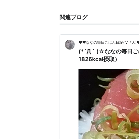
ボイスチェンジャーアプリを使い、
VTuberが多い一方、美少女のビジ
関連ブログ
もいる。
VTuberが2Dや3Dのビジュアル
ぶ。
♥♥ななの毎日ごはん日記('∀`*人
(*´Д｀)☆ななの毎日
1826kcal摂取）