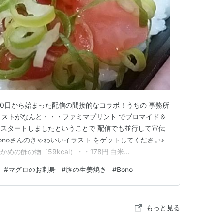
月30日から始まった配信の間接的なコラボ！うちの 事務所
イラストがなんと・・・ファミマプリント でブロマイド＆
スタートしましたということで 配信でも並行して宣伝
onoさんのきゃわいいイラスト をゲットしてください♪
めの酢の物（59kcal）・・178円 白米
ダ（65kcal）・・40円 とんこつラーメン
#
マグロのお刺身
#
豚の生姜焼き
#
Bono
グロのお刺身（100kcal）・・358円 豚の生姜焼き
もっと見る