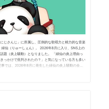
「にじさんじ」に所属し、圧倒的な歌唱力と精力的な音楽
・緑仙（りゅーしぇん）。 2026年8月に入り、SNS上の
話題（炎上騒動）となりました。 「緑仙の炎上理由っ
がきっかけで批判されたの？」と気になっている方も多い
記事では、2026年8月に発生した緑仙の炎上騒動の全貌
容、SNSでの反応、炎上した背景や考察まで、分かり
utube.com 2026年8月、VTuber「緑仙」に何が起き