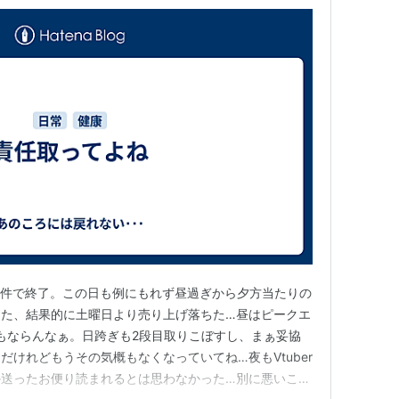
日8件で終了。この日も例にもれず昼過ぎから夕方当たりの
した、結果的に土曜日より売り上げ落ちた…昼はピークエ
もならんなぁ。日跨ぎも2段目取りこぼすし、まぁ妥協
けれどもうその気概もなくなっていてね…夜もVtuber
か送ったお便り読まれるとは思わなかった…別に悪いこと