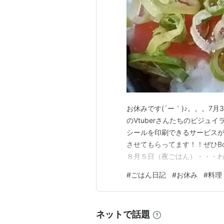
お休みです(´ー｀)♪。。。7
のVtuberさんたちのビジュ
シールを印刷できるサービスが
させてもらってます！！ぜひB
８月５日（夜ごはん）・・・わか
（534kcal）・・152円 サラ
#
ごはん日記
#
お休み
#
料理
（443kcal）・・204円 マ
（625kcal）・・…
ネットで話題