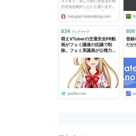
スッキリ、おしゃれに見せるため
の方法を紹介したいと思います。
目線より高い位置に物を置かない
holygrail.hatenablog.com
fo
よく こういったスチールラック
にテレビを置いてる人っています
よね。 確かにスチールラックは
834
806
ブックマーク
丈夫で安いのでとりあえずこれ...
萌えVTuberの交通安全PR動
登録
画がフェミ議連の抗議で削
だが
除。フェミ系議員が公権力を
使って表現規制。
posfie.com
a