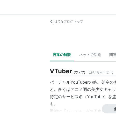
はてなブログ トップ
言葉の解説
ネットで話題
関
VTuber
(
ウェブ
)
【
ぶいちゅーばー
】
バーチャルYouTuber
の略。架空のキ
と。多くはアニメ調の美少女キャラ
特定のサービス名（YouTube）
も。
最初に「バーチャルYouTuber」