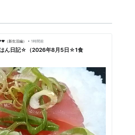
美少女のビジュアルに合わせた声で配信する男性
ュアルを持ちつつあえて地声のまま配信するVTuber
を獲得することを
バ美肉
（バーチャル美少女受肉）と呼
•
)♥♥（新生活編）
1時間前
ごはん日記☆（2026年8月5日☆1食