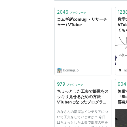
2046
128
ブックマーク
コムギ🌾comugi - リサーチ
数学
ャー / VTuber
VT
くち
komugi.jp
n
979
904
ブックマーク
ちょっとした工夫で部屋をス
無償
ッキリ見せるための方法 -
「Bl
VTuberになったプログラマ
要急
ーの魂の残滓
ニュ
みなさんの部屋はインテリアにつ
た
いて工夫をしていますか？ 今日
はちょっとした工夫で部屋の中を