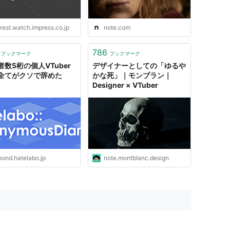
rest.watch.impress.co.jp
note.com
786
ブックマーク
ブックマーク
者数5桁の個人VTuber
デザイナーとしての「ゆるや
全てがクソで辞めた
かな死」｜モンブラン｜
Designer × VTuber
nond.hatelabo.jp
note.montblanc.design