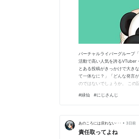
バーチャルライバーグループ
活動で高い人気を誇るVTuber
とある投稿がきっかけで大きな
て一体なに？」「どんな発言
のではないでしょうか。 この
について、問題となった発言内
#
緑仙
#
にじさんじ
やすく徹底解説します。 www.yo
た？炎上の概要…
•
あのころには戻れない･･･
3日前
責任取ってよね