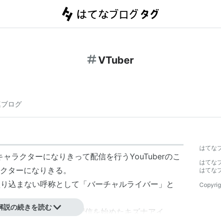
VTuber
連ブログ
はてな
ャラクターになりきって配信を行うYouTuberのこ
はてな
クターになりきる。
はてな
を盛り込まない呼称として「
バーチャルライバー
」と
Copyrig
解説の続きを読む
を自称したのは
2016年
に配信を始めた
キズナアイ
。