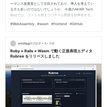
ーマンス改善策として注目されており、導入を考えてい
る方も多いのではないでしょうか。 今週のAKARI Tech
Blogでは、コストを抑えつつチーム開発を効率化する質
実剛健なWasmのCI/CD構築術を紹介します！ 今回紹介
#
WebAssembly
#
wasm
#
frontend
#
GitHub
する Wasm CI/CDの概念図 なぜWasm？ 結論、Github
Actions x Release Assets がオススメ！ GitHub Release
と Assets について Github ActionsでWasmをビルド&…
•
aim2bpgのブログ
8ヶ月前
Ruby × Rails × Wasm で動く正規表現エディタ
Rubree をリリースしました