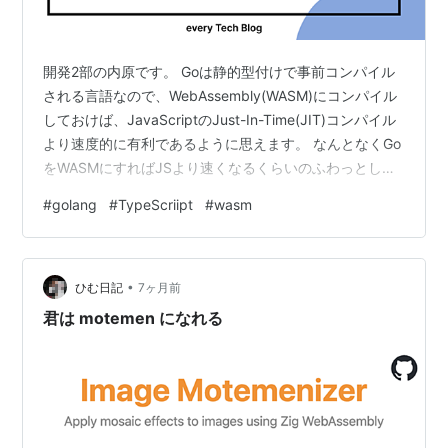
開発2部の内原です。 Goは静的型付けで事前コンパイル
される言語なので、WebAssembly(WASM)にコンパイル
しておけば、JavaScriptのJust-In-Time(JIT)コンパイル
より速度的に有利であるように思えます。 なんとなくGo
をWASMにすればJSより速くなるくらいのふわっとした
認識でいましたが、果たしてどのような実装でも速くな
#
golang
#
TypeScriipt
#
wasm
るのかそうでないのか、速くなるとしたらどれくらいの
差が出るのか、という疑問を持ったので調べてみまし
た。 そこで、いくつかのアルゴリズムで実際にベンチマ
•
ークを取って検証してみましたが、アルゴリズムの特性
ひむ日記
7ヶ月前
によって結果が様々であることがわかりました。 …
君は motemen になれる