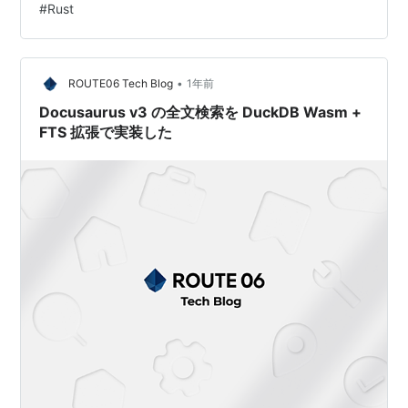
#
Rust
ら、実際に開発をしてみるところまでを記事にしたいと
思っています。少し長くなると思いますので、今回も何
回かに分けてブログ記事にしていければと思います。 記
•
事のポイント WebAssemblyとは Rustの開発環境構築
ROUTE06 Tech Blog
1年前
Rustでフィルターアプリ開発 はじめに WebAssembly
Docusaurus v3 の全文検索を DuckDB Wasm +
と…
FTS 拡張で実装した