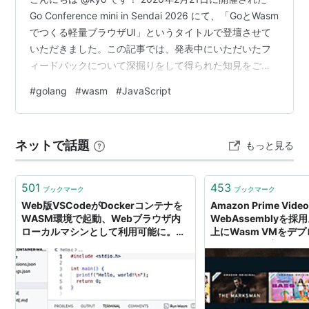
Go Conference mini in Sendai 2026 にて、「GoとWasm
でつくる軽量ブラウザUI」というタイトルで登壇させて
いただきました。この記事では、発表中にいただいたフ
ィードバックについて深掘りをして得られた知見をご共
有できたらと思います。 フィードバック:
#
golang
#
wasm
#
JavaScript
「(*js.Value).Call は遅いので、bind したうえで Invoke
するといいですよ」 from Hajime Hoshiさん、Go製ゲー
ムエンジンEbitengineの作者 発表スライド
ネットで話題
もっと見る
speakerdeck.com 背景 G…
501
453
ブックマーク
ブックマーク
Web版VSCodeがDockerコンテナを
Amazon Prime Vi
WASM環境で起動、Webブラウザ内
WebAssemblyを
ローカルマシンとして利用可能に。拡
上にWasm VMをデ
張機能「vscode-container-wasm」
ムレートなど実現
登場