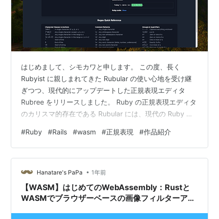
はじめまして、シモカワと申します。 この度、長く
Rubyist に親しまれてきた Rubular の使い心地を受け継
ぎつつ、現代的にアップデートした正規表現エディタ
Rubree をリリースしました。 Ruby の正規表現エディタ
のカリスマ的存在である Rubular には、現代の Ruby 環
境での利便性や拡張性の面でいくつか課題がありまし
#
Ruby
#
Rails
#
wasm
#
正規表現
#
作品紹介
た。 古い Ruby バージョン上で動作している（執筆時点
で Ruby 2.5.9）ため、処理速度や安全性の面で最新
Ruby の恩恵を受けられない OSS としてソースが公開さ
•
れておらず、拡張や検証が難しい サーバー依存のため、
Hanatare's PaPa
1年前
文字列を入力するたびにバ…
【WASM】はじめてのWebAssembly：Rustと
WASMでブラウザーベースの画像フィルターアプ
リを作る②