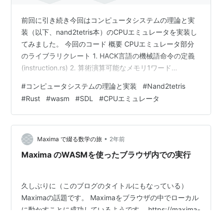
前回に引き続き今回はコンピュータシステムの理論と実
装（以下、nand2tetris本）のCPUエミュレータを実装し
てみました。 今回のコード 概要 CPUエミュレータ部分
のライブラリクレート 1. HACK言語の機械語命令の定義
(instruction.rs) 2. 算術演算可能なメモリ1ワード
(word.rs) 3. エントリポイント(lib.rs) 呼び出し元のバイ
#
コンピュータシステムの理論と実装
#
Nand2tetris
ナリクレート(SDLやWASM) SDL WASM 参考情報 まとめ
#
Rust
#
wasm
#
SDL
#
CPUエミュレータ
今回のコード 下記、タグv0.0.7になります。
github.com 下記で環境をcloneできます。 git clone -b
v0.0.7 https:…
•
Maxima で綴る数学の旅
2年前
Maxima のWASMを使ったブラウザ内での実行