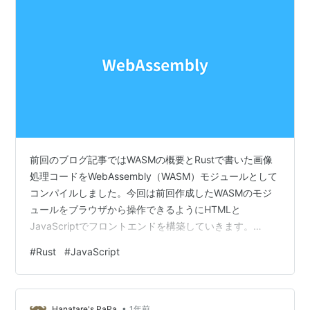
前回のブログ記事ではWASMの概要とRustで書いた画像
処理コードをWebAssembly（WASM）モジュールとして
コンパイルしました。今回は前回作成したWASMのモジ
ュールをブラウザから操作できるようにHTMLと
JavaScriptでフロントエンドを構築していきます。
www.hanatare-papa.jp 記事のポイント WASMを呼び出
#
Rust
#
JavaScript
すフロントエンドの構築 Rustでセピアフィルターの追加
HTMLとJavaScriptでフロントエンドを構築する HTML
ファイルの作成(index.html) input type="file"
•
id="upload" button canvas …
Hanatare's PaPa
1年前