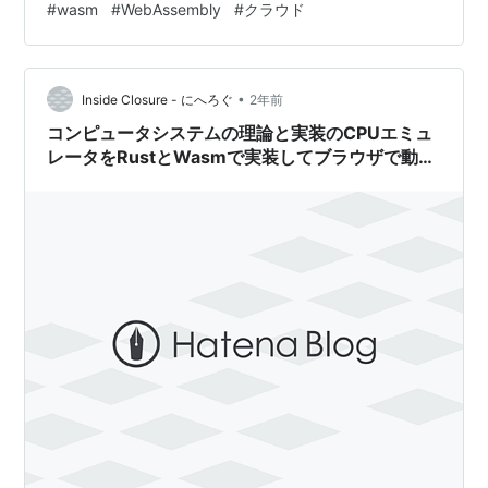
#
wasm
#
WebAssembly
#
クラウド
ード実行 JITコンパイラは早い（昔よりは） Wasmの実
行速度は？ Wasm と JavaScript エンジン JavaScript は
Wasm インスタンスを呼び出しできる サンドボックス環
•
境としてのWasm Wasmはブラウザで…
Inside Closure - にへろぐ
2年前
コンピュータシステムの理論と実装のCPUエミュ
レータをRustとWasmで実装してブラウザで動か
してみました