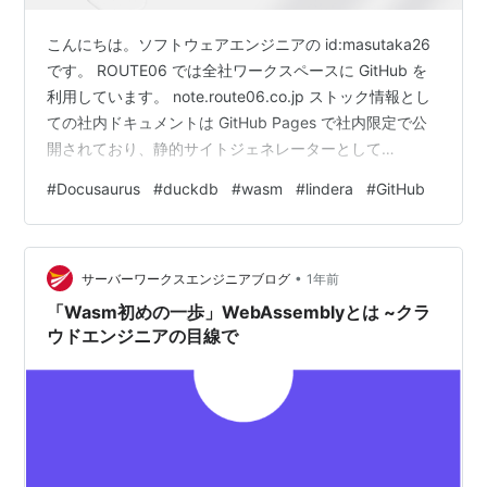
こんにちは。ソフトウェアエンジニアの id:masutaka26
です。 ROUTE06 では全社ワークスペースに GitHub を
利用しています。 note.route06.co.jp ストック情報とし
ての社内ドキュメントは GitHub Pages で社内限定で公
開されており、静的サイトジェネレーターとして
Docusaurus を利用しています。 検索精度への課題
#
Docusaurus
#
duckdb
#
wasm
#
lindera
#
GitHub
DuckDB Wasm で検索フォームを実装した DuckDB とは
検索フォームの実装概要 PoC で検討したこと まとめ 参
考 検索精度への課題 今までは Docusaurus の
•
Community plugins でも…
サーバーワークスエンジニアブログ
1年前
「Wasm初めの一歩」WebAssemblyとは ~クラ
ウドエンジニアの目線で