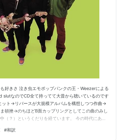
好きさ 泣き虫エモポップパンクの王・Weezerによる
d slutなのでCD全て持ってて大昔から聴いているのです
)のヒット→リバースが大規模アルバムを構想しつつ作曲→
ま頓挫→のちほどB面カップリングとしてこの曲のみし
中（？）というくだりを経ています。 今の時代にあえ
ナ寄りのパワーポップに入るんかな。 一番の特徴は、
K
#
和訳
ではなく、ゲストの女性ボーカルであるレイチェル・ヘイ