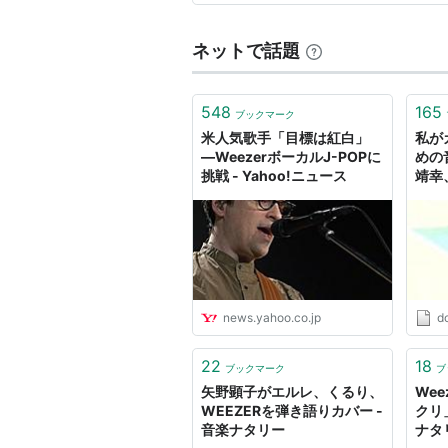
Matt Sharp ... Bass
1997年 The Rentalsに専
ネットで話題
Mikey Welsh ... Bass
1998年 マットの代わりに加入したが
548
165
ブックマーク
ンバーだったこともある。
米人気歌手「目標は紅白」
私が
―WeezerボーカルJ-POPに
めの
挑戦 - Yahoo!ニュース
靖幸
Japan Tour
ロクワ
どジ
1996年10月
広汎
毒を
初来日。東名阪クアトロや新宿
1997年7月
news.yahoo.co.jp
d
Fuji Rock Festival
2000年8月
22
18
ブックマーク
ブ
Summer Sonic Festiva
矢野顕子がエルレ、くるり、
Wee
WEEZERを弾き語りカバー -
クリ
2001年4月
音楽ナタリー
ナタ