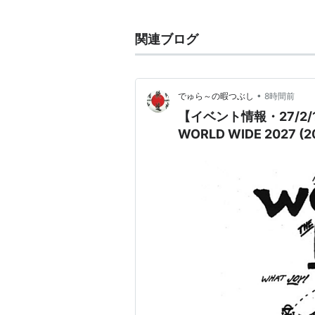
Weezer
1994年5月リリース。a.k.a."Blu
関連ブログ
日本盤→
ASIN:B0001FACK2
Pinkerton
1996年9月リリース
•
でゅら～の暇つぶし
8時間前
日本盤→
ASIN:B0002ZEUFE
【イベント情報・27/2/12
Weezer
WORLD WIDE 2027 (2
2001年5月リリース。a.k.a.
ム』
日本盤→
ASIN:B0002ZEUFO
→
ASIN:B00005ICAW
UK盤
Maladroit
2002年5月リリース。日本
ると"マラドロイト"が正式な
日本盤→
ASIN:B0007WZWEK
→
ASIN:B0000668BO
UK盤
Make Believe