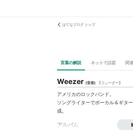
はてなブログ トップ
言葉の解説
ネットで話題
関
Weezer
(
音楽
)
【
うぃーざー
】
アメリカのロックバンド。
ソングライターでボーカル＆ギターの
成。
アルバム