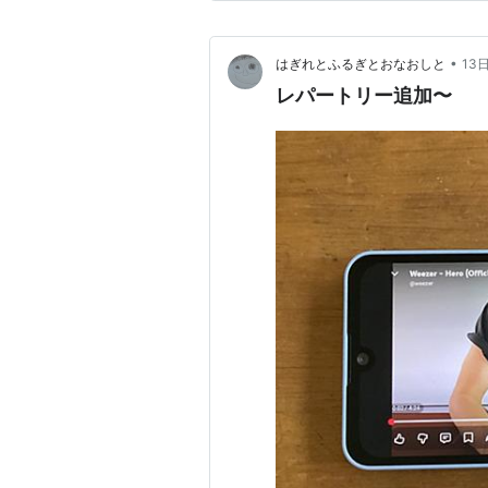
デン（Rachel Haden）…
•
はぎれとふるぎとおなおしと
13
レパートリー追加〜