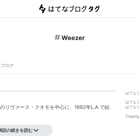
Weezer
連ブログ
はてな
はてな
リヴァース・クオモを中心に、1992年L.A.で結
はてな
Copyrig
解説の続きを読む