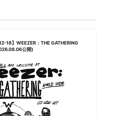
e Album"
、
ASIN:B00005B7U5
UK盤→
ASIN:B000003TAW
、
ASIN:B00005B7U6
UK盤→
ASIN:B000000OVP
-18】WEEZER：THE GATHERING
026.08.06公開)
"Green Album"。日本盤は『ザ・グリーン・アルバ
、
ASIN:B00005B7U2
US盤
→
ASIN:B00005JHYM
盤のタイトルは『マラドロワ』だが、リヴァースによ
発音らしい。
、
ASIN:B000063XCB
US盤
→
ASIN:B000066HW0