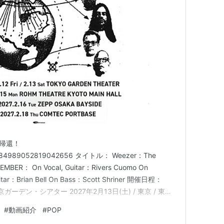
US盤→
ASIN:B000850JP8
、
ASIN:B0009EK68S
において絶対的な権力を握る中心人物。
も活動中。
の帰還！
us/2084989052819042656 タイトル： Weezer：The
MEMBER： On Vocal, Guitar：Rivers Cuomo On
uitar：Brian Bell On Bass：Scott Shriner 開催日程：
odnessでも活動中。
 東京ガーデン・シアター 2027年2月13日(土) / 東京 / 東京
15日(月)…
#
動画紹介
#
POP