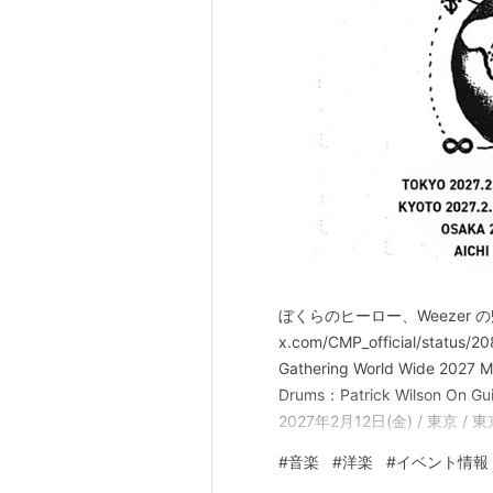
日本盤→
ASIN:B0007WZULU
ASIN:B0009AJK70
UK盤→
メンバー
Rivers Cuomo ... Vocal & Guitar
すべての曲を手がけ、バンド内
Brian Bell ... Guitar
自身のバンドSpace Twinsで
Scott Shriner ... Bass
ぼくらのヒーロー、Weezer 
最も新しいメンバー。
x.com/CMP_official/stat
Gathering World Wide 2027 
Patrick Wilson ... Drums
Drums：Patrick Wilson On G
自身のバンドThe Special Go
2027年2月12日(金) / 東京 /
ガーデン・シアター 2027年2月
元メンバー
#
音楽
#
洋楽
#
イベント情報