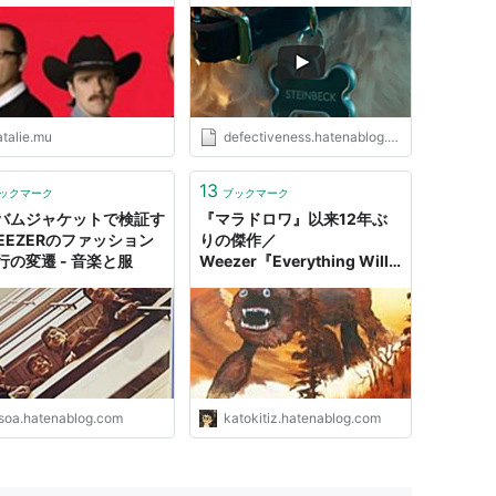
で来日し"Japan World Cup Tour"を東京、
行。最終日の27日には日本武道館で公演。その後リ
ィングを行い、韓国でサッカー観戦。
atalie.mu
defectiveness.hatenablog.com
13
ックマーク
ブックマーク
東京&大阪）。
バムジャケットで検証す
『マラドロワ』以来12年ぶ
EEZERのファッション
りの傑作／
行の変遷 - 音楽と服
Weezer『Everything Will
Be Alright In the End』 - シ
ン・くりごはんが嫌い
isoa.hatenablog.com
katokitiz.hatenablog.com