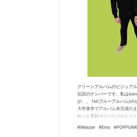
グリーンアルバムのビジュアルも
伝説のナンバーです。私はban
が。。 1st(ブルーアルバム
大学進学でアルバム未完成のま
れっと収録→リバイバルヒット
てジャンル分けするならオルタ
#
Weezer
#
Emo
#
POPPUN
ボーカルのリバース・クオモ