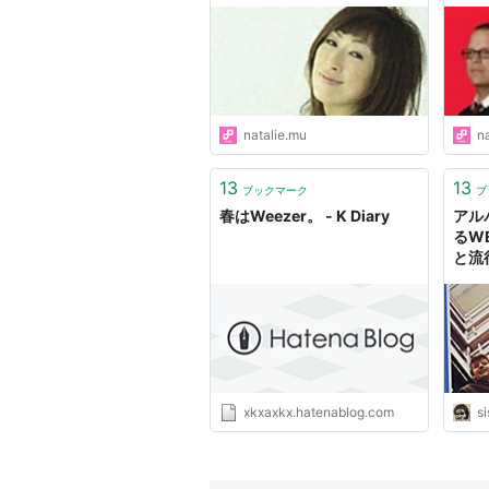
東名阪、仙台、福岡、広島。
2002年5月
ワールドカップにピッタリのタイミング
福岡、広島、大阪、名古屋で敢
ヴァースは日本で数日レコーデ
natalie.mu
n
2002年8月
13
13
ブックマーク
ブ
Summer Sonic Festival（
春はWeezer。 - K Diary
アル
るW
と流
xkxaxkx.hatenablog.com
s