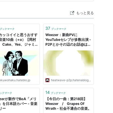
念するために脱退。
もっと見る
、2001年に脱退。Juliana Hatfieldのバンドメ
37
ブックマーク
ブックマーク
カッコイイと思うおすす
Weezer：新曲PVに
音楽10曲（+α）【岡村
YouTubeセレブが多数出演 -
、Cake、Yes、ジャミ
P2Pとかその辺のお話@はて
イ、Weezer、Toolな
な
ャンルごちゃごちゃ】 -
性発達障害の女がたまに
吐くブログ
リキッドルームなど。
okuwohaku.hateblo.jp
heatwave-p2p.hatenablog.com
（台風のため中止）、大阪、福岡、札幌、名古屋。
14
ックマーク
ブックマーク
l（東京&大阪）、渋谷クアトロ。
zerが新作でBoA「メリ
【今日の一曲：第218回】
」を日本語カバー - 音楽
Weezer / Grapes Of
リー
Wrath - 社会不適合の音楽。