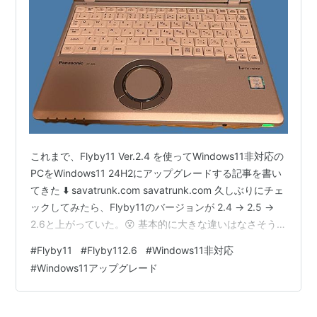
これまで、Flyby11 Ver.2.4 を使ってWindows11非対応の
PCをWindows11 24H2にアップグレードする記事を書い
てきた ⬇️ savatrunk.com savatrunk.com 久しぶりにチェ
ックしてみたら、Flyby11のバージョンが 2.4 → 2.5 →
2.6と上がっていた。😮 基本的に大きな違いはなさそう
だ。 Ver.2.5には「互換性問題のトラブルシュート」の項
#
Flyby11
#
Flyby112.6
#
Windows11非対応
目（赤枠）が加わり ⬇️ Ver.2.6では「限界に挑戦したい方
#
Windows11アップグレード
のために」という変更が加わったあたりかな ⬇️ 特に
Ver.2.6 では、これまでは無理だった古いPCでもアップ
グレード可能に…