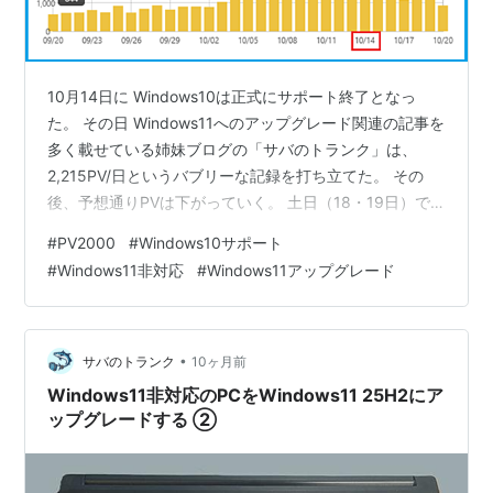
10月14日に Windows10は正式にサポート終了となっ
た。 その日 Windows11へのアップグレード関連の記事を
多く載せている姉妹ブログの「サバのトランク」は、
2,215PV/日というバブリーな記録を打ち立てた。 その
後、予想通りPVは下がっていく。 土日（18・19日）で
の変化を見てみたが、ほんのちょっとだけ増えたもの
#
PV2000
#
Windows10サポート
の、順調にWindows11アップグレードバブルは崩壊しつ
#
Windows11非対応
#
Windows11アップグレード
つあるようだ ⬇️ （上記グラフの PVの黒い数字は合成して
表示している） 1,000PVを割ったとはいえ、まだかなり
の方が見に来てくれている。 これまでに無理やり
Windows11にアップグレードしていた…
•
サバのトランク
10ヶ月前
Windows11非対応のPCをWindows11 25H2にア
ップグレードする ②