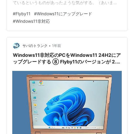
ているというものがあったような気がする。（あいまい
で申し訳ない・・） 5月に古いノートPCを Flyby11を使
#
Flyby11
#
Windows11にアップグレード
ってアップグレードした時に ⬇️ savatrunk.com アップグ
#
Windows11非対応
レード後にレジストリをチェックしてみた。少し時間が
経ってしまったが記録しておきたい。 ★★★ レジストリ
操作により、Windows11にアップグレードを回避する方
法は2つ…
•
サバのトランク
1年前
Windows11非対応のPCをWindows11 24H2にア
ップグレードする ⑧ Flyby11のバージョンが 2.4
→ 2.6へ