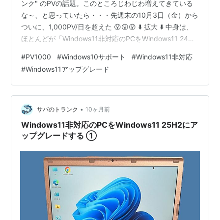
ンク" のPVの話題。このところじわじわ増えてきている
な～、と思っていたら・・・先週末の10月3日（金）から
ついに、1,000PV/日を超えた 😮😮😮 ⬇️ 拡大 ⬇️ 中身は、
ほとんどが「Windows11非対応のPCをWindows11 24H2
にアップグレードする」関連の記事だ ⬇️ 10月14日に
#
PV1000
#
Windows10サポート
#
Windows11非対応
Windows10 のサポートが切れる（あと１週間だ！）の
#
Windows11アップグレード
で、非対応のPCユーザーが情報を求めてネットをさまよ
っているようだ。 私は自分の経験したアップグレード記
事を書いているだけで、専門家でも何でもないんだが、
最近質問などのコメントが増え…
•
サバのトランク
10ヶ月前
Windows11非対応のPCをWindows11 25H2にア
ップグレードする ①