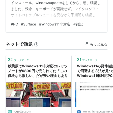
インストール。windowsupdateをしてから、朝、確認し
ました。残念、キーボードが認識せず。マイクロソフト
サイトのトラブルシュートを見ながら手順通り確認して
もハードウェアトラブルが原因だという判定になりまし
#
PC
#
Surface
#
Windows11非対応
#
雑記
た。UFEI（BIOS）画面でも認識してないので接続がおか
しいようです。 UFEI画面の確認前にパーククリーナーで
掃除して確認。そのあと、もう一度、接点復活剤で確認
ネットで話題
もっと見る
もしましたがダメでした。 想定できる内容としては一
度、認識したので、接点以外の接触不良、いわゆるハン
ダク…
32
31
ブックマーク
ブックマーク
秋葉原でWindows 11非対応のレッツ
Windows11の要件
ノートが9800円で売られてた「この
で回避する方法が見つ
値段なら欲しい」だが安い理由もあり
Windows11非対応
プグレード＆アップデー
PCゲーマーの環境構築
togetter.com
www.nichepcgamer.