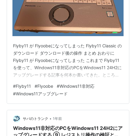
Flyby11 が Flyoobeになってしまった Flyby11 Classic の
ダウンロード ダウンロード後の操作 まとめ おわりに
Flyby11 が Flyoobeになってしまった これまで Flyby11
を使って、Windows11非対応のPCをWindows11 24H2に
アップグレードする記事を何本か書いてきた。ところ
が、いつの間にか Flyby11 は Flyoobe（フライオービー
#
Flyby11
#
Flyoobe
#
Windows11非対応
と発音）に変わってしまっていた。 さっそく Flyoobeを
#
Windows11アップグレード
使ってみようと思ったんだが、インターフェイスや使い
方が全く変わってしまっていて、はっきり言ってよくわ
からない。 なんとかダウンロード済み…
•
サバのトランク
1年前
Windows11非対応のPCをWindows11 24H2にア
ップグレードする ⑨ レジストリ操作の検証とア