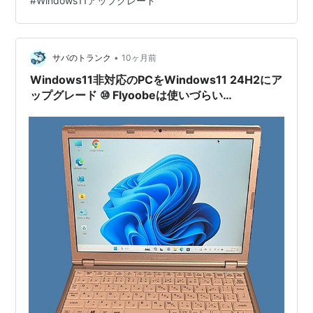
#
Windows11アップグレード
ードのサポートをしているわけではない、と、言うかで
きない。 ただ、この情報が役に立つ人もいるかもしれな
いと思い、記事を公開しているだけに過ぎない。 コメン
トや質問を拒否するものではないけれども、私の経験の
•
サバのトランク
10ヶ月前
中でしか…
Windows11非対応のPCをWindows11 24H2にア
ップグレード ⑩ Flyoobeは使いづらい
Flyby11_Classic で十分