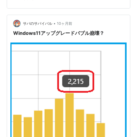
Windows11 24H2 → 25H2 にアップグレードに成功し
た。 モデル：富士通ノートPC FMV A03003CPU：…
•
サバのサバイバル
10ヶ月前
Windows11アップグレードバブル崩壊？