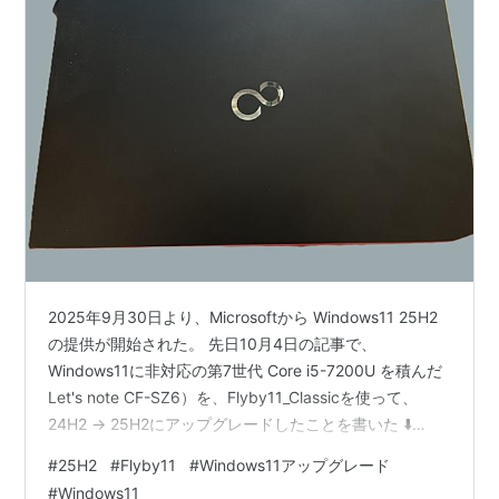
2025年9月30日より、Microsoftから Windows11 25H2
の提供が開始された。 先日10月4日の記事で、
Windows11に非対応の第7世代 Core i5-7200U を積んだ
Let's note CF-SZ6）を、Flyby11_Classicを使って、
24H2 → 25H2にアップグレードしたことを書いた ⬇️
savatrunk.com 🖥️🖥️🖥️ それに続いて、今回、Windows11非
#
25H2
#
Flyby11
#
Windows11アップグレード
対応である、10年以上前の富士通ノートPC も、
#
Windows11