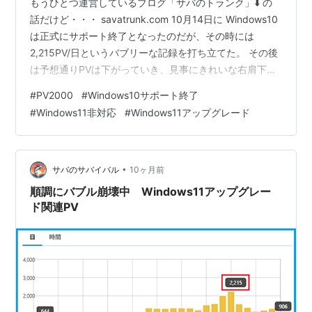
もうひとつ運営しているブログ「サバのトランク」⬇️ の
話だけど・・・ savatrunk.com 10月14日に Windows10
は正式にサポート終了となったのだが、その時には
2,215PV/日というバブリーな記録を打ち立てた。 その後
は予想通りPVは下がっていき、見事にきれいな右肩下が
りになっている ⬇️もうさすがに、みんなむりやりアップ
#
PV2000
#
Windows10サポート終了
グレードはあきらめつつあるかな？ （上記グラフの PV
#
Windows11非対応
#
Windows11アップグレード
の数字は合成している） とはいえ、今この文章を書いて
いるPCも、2016年製で Win11へ無理やりアップグレード
したもの。ごくまれにフリーズすることはあるけど、ほ
とんど問題なく使えている。なにしろメ…
•
サバのサバイバル
10ヶ月前
順調にバブル崩壊中 Windows11アップグレー
ド関連PV