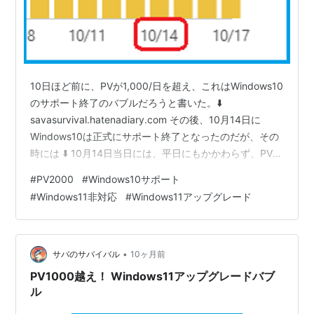
10日ほど前に、PVが1,000/日を超え、これはWindows10
のサポート終了のバブルだろうと書いた。⬇️
savasurvival.hatenadiary.com その後、10月14日に
Windows10は正式にサポート終了となったのだが、その
時には ⬇️ 10月14日当日には、平日にもかかわらず、PVは
初の2,000越え！😮😮😮 でもその後は予想通り、バブル
#
PV2000
#
Windows10サポート
崩壊の様相を見せている。（それでも、1,000PV/日 は超
#
Windows11非対応
#
Windows11アップグレード
えてるんだけどね） もうWindows10ユーザーは期限が過
ぎてあきらめつつあるのかな？この週末でどうなるか、
ちょっとおもしろいなと思っているところ 😆 ちなみにう
ちのW…
•
サバのサバイバル
10ヶ月前
PV1000越え！ Windows11アップグレードバブ
ル