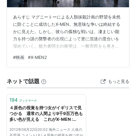
トリック・スチュアート
サイクロップス（スコット・サマーズ）……………
ジ
あらすじ マグニートーによる人類抹殺計画の野望を未然
ェームズ・マースデン
に防ぐことに成功したX-MEN。無意味な争いは終結する
ジーン・グレイ…………………………………………
ファム
かに見えた。しかし、彼らの孤独な戦いは、凄まじい能
ケ・ヤンセン
力を持つ謎の襲撃者の出現によって更に混迷の度合いを
ストーム（オロロ・マンロー）………………………
ハ
深めていく。能力者同士の衝突は、一般市民をも巻き込
ル・ベリー
んだ惨劇となり、ミュータント登録法案を求める政治運
#
映画
#
X-MEN2
ローグ（マリー・ダンキャント）……………………
アン
動や、世論を一気に呼び起こした。新たな運動の先頭に
ナ・パキン
立ったのは、ミュータントへの生体実験を噂されている
大富豪、ストライカー。彼の真の目的とは？そしてミュ
アイスマン（ボビー・ドレイク）……………………
ショ
ネットで話題
もっと見る
ータント壊滅計画にさらされたX-MENの運命は？ 下記サ
ーン・アシュモア
イトより引用 www.20thcenturystudios.jp 以下ネタバレ
パイロ（ジョン・アラダイス）………………………
アー
を含む可能…
194
ロン・スタンフォード
ブックマーク
４原色の視覚を持つ女がイギリスで見
マグニートー（エリック・レーンシャー）…………
イ
つかる 通常の人間より9千9百万色も
アン・マッケラン
多い色が見える これがX-MEN :
【2ch】コピペ情報局
ミスティーク（レイベン・ダークホルム）…………
レ
2012年06月22日20:02 海外ニュース 人体の
ベッカ・ローミン＝ステイモス
（
レベッカ・ローミ
不思議 コメント( 6 ) ４原色の視覚を持つ女が