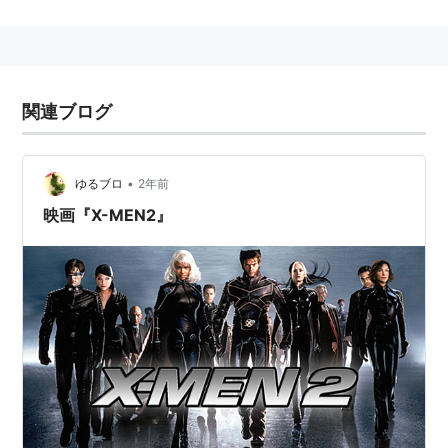
監督：
ブライアン・シンガー
製作：
ローレン・シュラー・ドナー
、
ラルフ・ウィ
ンター
関連ブログ
脚本：
マイケル・ドハティ
、
ダニエル・P・ハリス
、
ブライアン・シンガー
原案：
デヴィッド・ヘイター
、
ザック・ペン
•
ゆるブロ
2年前
原作：
スタン・リー
映画『X-MEN2』
撮影：
ニュートン・トーマス・サイジェル
編集：
ジョン・オットマン
、
エリオット・グレアム
音楽： ジョン・オットマン]]
キャスト
ウルヴァリン（ローガン）……………………………
ヒュ
ー・ジャックマン
プロフェッサーX（チャールズ・エグゼビア）……
パ