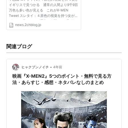
ン
）
イギリスで見つかる 通常の人間より9千9百
万色も多い色が見える これがX-MEN
ストライカー……………………………………………
ブライア
Tweet スレタイ：４原色の視覚を持つ女がイ
ン・コックス
ギリスで見つかる 通常の人間より9千9百万
news.2chblog.jp
色も多い色が見える これがX-MEN 転載
デスストライク…………………………………………
ケリ
元：http://hayabusa3.2ch....
ー・フー
ナイト・クロウラー（カート・ワグナー）…………
ア
関連ブログ
ラン・カミング
概要
•
ヒャクブンノイチ
4年前
ミュータントによる大統領暗殺未遂が起こり、反ミュー
映画『X-MEN2』5つのポイント・無料で見る方
法・あらすじ・感想・ネタバレなしのまとめ
タント運動が加速してしまう。運動の先導者には、元陸
軍司令官ストライカー博士が居た。彼はミュータント実
験を行っているとの噂もあり、X-MENは調査を開始す
る。一方、ウルヴァリンは自分の出生の秘密にも近付こ
うとするが。
2003年公開のアメリカ映画。「
X-MEN
」の第2作。