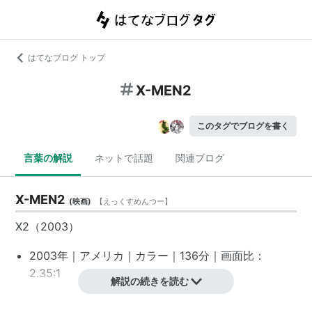
はてなブログ トップ
X-MEN2
このタグでブログを書く
言葉の解説
ネットで話題
関連ブログ
X-MEN2
(
映画
)
【
えっくすめんつー
】
X2（2003）
2003年｜アメリカ｜カラー｜136分｜画面比：
2.35:1
解説の続きを読む
スタッフ