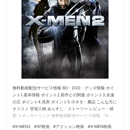
リスト::外国の映画::題名::あ行
無料動画配信サービス情報 BD・DVD・グッズ情報 ポイ
ント1.基本情報 ポイント2.前作との関連 ポイント3.永遠
の王 ポイント4.見所 ポイント5.小ネタ・裏話 こんな方に
オススメ 登場人物 あらすじ・ストーリー レビュー・感
想 スポンサーリンク 無料動画配信サービス情報 『X-
MEN2』を無料で見る事が出来る動画配信サービス(VOD)
#
X-MEN2
#
SF映画
#
アクション映画
#
X-MEN映画
の一覧です。 Amazon prime video △(レンタル) U-