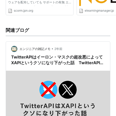
ウェアを配布していても サポートの有無 エ
ディションによる違い （オープンソース版は
scorm.jpn.org
elearningmanager.jp
機能制限あり・商用版は機能制限なし） さま
ざまな形で商...
関連ブログ
•
エンジニアの雑記メモ
2年前
TwitterAPIはイーロン・マスクの超改悪によって
XAPIというクソになり下がった話 TwitterAPI時
代との徹底比較