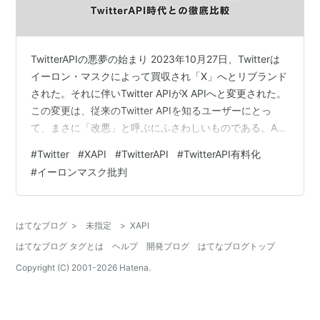
TwitterAPIの悪夢の始まり 2023年10月27日、Twitterは
イーロン・マスクによって買収され「X」へとリブランド
された。それに伴いTwitter APIがX APIへと変更された。
この変更は、従来のTwitter APIを知るユーザーにとっ
て、まさに「改悪」と呼ぶにふさわしいものである。API
の利用方法や機能制限が大幅に変更され、特に無料プラ
#
Twitter
#
XAPI
#
TwitterAPI
#
TwitterAPI有料化
ン（Freeプラン）に対する制限が厳しくなった。以前は
#
イーロンマスク批判
無料で使えていた多くの機能が、今では有料プランに移
行している。 Twitter APIとX APIの比較 1. 大量のツイー
ト取得 無制限のデータ取得が可能だったTwitter APIの…
はてなブログ
>
未指定
>
XAPI
はてなブログ タグとは
ヘルプ
開発ブログ
はてなブログトップ
Copyright (C) 2001-
2026
Hatena.