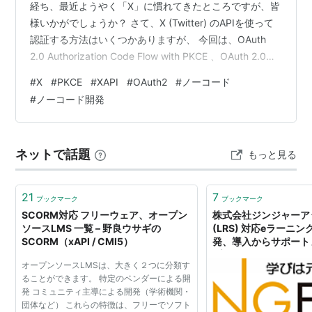
経ち、最近ようやく「X」に慣れてきたところですが、皆
様いかがでしょうか？ さて、X (Twitter) のAPIを使って
認証する方法はいくつかありますが、 今回は、OAuth
2.0 Authorization Code Flow with PKCE 、OAuth 2.0の
PKCEを使用した認可フローをBubbleで簡単にできるよ
#
X
#
PKCE
#
XAPI
#
OAuth2
#
ノーコード
うなプラグインを作成しましたのでご紹介いたしま
#
ノーコード開発
す！！ 1. プラグイン概要 1.1. X (Twitter) Login with
PKCE 1.1.1. X - getRedirectURL 1.1.2.…
ネットで話題
もっと見る
21
7
ブックマーク
ブックマーク
SCORM対応 フリーウェア、オープン
株式会社ジンジャーアッ
ソースLMS 一覧 – 野良ウサギの
(LRS) 対応eラーニ
SCORM（xAPI / CMI5）
発、導入からサポート
プで提供
オープンソースLMSは、大きく２つに分類す
ることができます。 特定のベンダーによる開
発 コミュニティ主導による開発（学術機関・
団体など） これらの特徴は、フリーでソフト