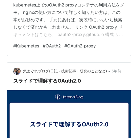
kubernetes上でのOAuth2 proxyコンテナの利用方法をメ
モ。 nginxの使い方について詳しく知りたい方は、この
本がお勧めです。 手元にあれば、実装時にいちいち検索
しなくて済むかもしれません。 リンク OAuth2 proxy ド
キュメントはこちら。 oauth2-proxy.github.io 構成 リバ
ースプロキシにnginxを使用する方法です。 nginxの
#
Kubernetes
#
OAuth2
#
OAuth2-proxy
auth_requestでOAuth2 proxyに認証を依頼し、認証成功
時にアプリケーションにプロキシされます。 認証方法は
OIDC。 openid.net config 各configはkubernetesの
•
con…
気まぐれブログ(日記・技術記事・研究のことなど)
5年前
スライドで理解するOAuth2.0