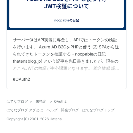
サーバー側はAPI実装に専念し、APIではトークンの検証
を行います。 Azure AD B2CをPHPと使う (2) SPAから送
られてきたトークンを検証する - noopableの日記
(hatenablog.jp) という記事を先日書きましたが、現在の
ところJWTの検証が中心課題となります。 総合雑感 認証
用のサービスとしても、提供されているSDKの品質でも
#
OAuth2
Auth0が先行している感じですね。 個人的には、
firebase/jwtがよいかなと思っています。 JWT検証の仕
組みなど まずは、こちらの記事がわかりやすいです。
はてなブログ
>
未指定
>
OAuth2
Get Started with JSON Web Tokens -…
はてなブログ タグとは
ヘルプ
開発ブログ
はてなブログトップ
Copyright (C) 2001-
2026
Hatena.