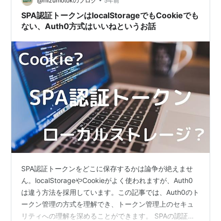
成 拡張機能のビルド & インスト…
@mizumotokのブログ
5年前
SPA認証トークンはlocalStorageでもCookieでも
ない、Auth0方式はいいねというお話
SPA認証トークンをどこに保存するかは論争が絶えませ
ん。localStorageやCookieがよく使われますが、Auth0
は違う方法を採用しています。この記事では、Auth0のト
ークン管理の方式を理解でき、トークン管理上のセキュ
リティへの理解を深めることができます。 SPAの認証ト