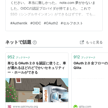
ください。 本当に難しかった。 note.com 夢がかないま
した。OIDCの認証プロバイダが持てました。 これで
SSO（シングルサインオン）ができるはずです。 でもと
っても難しいのでまだまだ詰める余地がありそう。 セキ
#
Authentik
#
OIDC
#
OAuth2
#
セルフホスト
ュリティーは突き詰めるとキリがない感じです。 自分で
自分の罠にはまりそうな設定とかありますし。 ここがで
きるとZeroTrustネットワークの構築が進みます。 ではで
ネットで話題
もっと見る
は。
952
912
ブックマーク
ブックマーク
単なる OAuth 2.0 を認証に使うと、車
OAuth 2.0 全フロー
が通れるほどのどでかいセキュリティ
Qiita
ー・ホールができる
www.sakimura.org
qiita.com