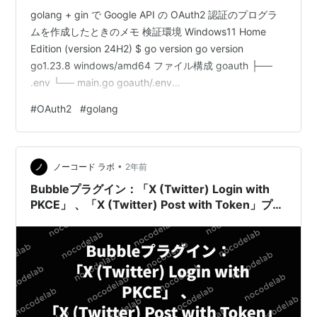
golang + gin で Google API の OAuth2 認証のプログラ
ムを作成したときのメモ 検証環境 Windows11 Home
Edition (version 24H2) $ go version go version
go1.23.8 windows/amd64 ファイル構成 goauth ├──
.env └── main.go goauth/.env
SAMPLE_MESSAGE="Hello, GoWorld!"
#
OAuth2
#
golang
OAUTH_CLIENT_ID="Your-Client-Id"
OAUTH_CLIENT_SECRET="Your-Client-Secret" OA…
•
ノーコード ラボ
2年前
Bubbleプラグイン：「X (Twitter) Login with
PKCE」 、「X (Twitter) Post with Token」プラ
グインをリリースしました！