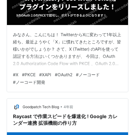
みなさん、こんにちは！ TwitterからXに変わって1年以上
経ち、最近ようやく「X」に慣れてきたところですが、皆
様いかがでしょうか？ さて、X (Twitter) のAPIを使って
認証する方法はいくつかありますが、 今回は、OAuth
2.0 Authorization Code Flow with PKCE 、OAuth 2.0の
PKCEを使用した認可フローをBubbleで簡単にできるよ
#
X
#
PKCE
#
XAPI
#
OAuth2
#
ノーコード
うなプラグインを作成しましたのでご紹介いたしま
#
ノーコード開発
す！！ 1. プラグイン概要 1.1. X (Twitter) Login with
PKCE 1.1.1. X - getRedirectURL 1.1.2.…
•
Goodpatch Tech Blog
4年前
Raycast で作業スピードを爆速化 ! Google カレ
ンダー連携 拡張機能の作り方