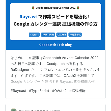
はじめに この記事はGoodpatch Advent Calendar 2022
の21日目の記事です。 Goodpatch の運営する
ReDesigner で、主にフロントエンドの開発を行っており
ます、かずです。 この記事では、OAuth2 を利用して
Google カレンダー と連携する Raycast 拡張機能の作り
方を解説したいと思います。 目次 はじめに 目次
#
Raycast
#
TypeScript
#
OAuth2
#
拡張機能
Raycastについて Raycastとは? Raycast の何がいいのか
テーマと成果物 作るもの(テーマ) 完成した拡張機能の挙
動 拡張機能 開発手順 必要環境 拡張機能コードの新規作
•