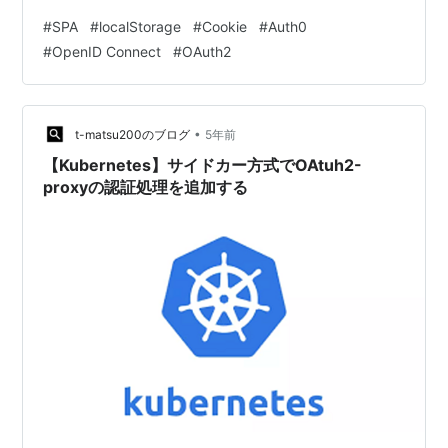
ークンをどこに保存するか ブラウザでトークンを保存で
#
SPA
#
localStorage
#
Cookie
#
Auth0
きる場所 保存場所の比較 メリット・デメリット Auth0の
#
OpenID Connect
#
OAuth2
アプローチ トークンはインメモリに保存 OpenID
Connect準拠とトークン取得のUI/UXの悪化回避を両立
Auth0のjsライブラリ ログイン アクセストークンの
（再）取得 図解 ログイン アク…
•
t-matsu200のブログ
5年前
【Kubernetes】サイドカー方式でOAtuh2-
proxyの認証処理を追加する