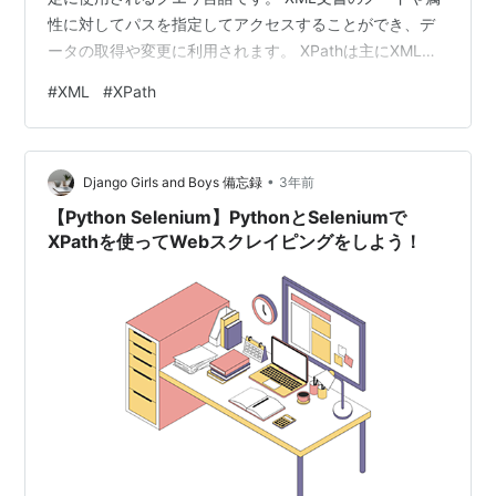
性に対してパスを指定してアクセスすることができ、デ
ータの取得や変更に利用されます。 XPathは主にXML文
書の構造を対象にしており、要素や属性などの階層構造
#
XML
#
XPath
を利用して柔軟かつ効果的な検索が可能です。 XML文書
内の目的のデータをピンポイントで取得するために広く
利用されています。 XML文書内でのデータの検索 XML文
•
書内でのデータの検索では、XPathを使用して目的のノー
Django Girls and Boys 備忘録
3年前
ドや属性を指定します。 たとえば、以下…
【Python Selenium】PythonとSeleniumで
XPathを使ってWebスクレイピングをしよう！