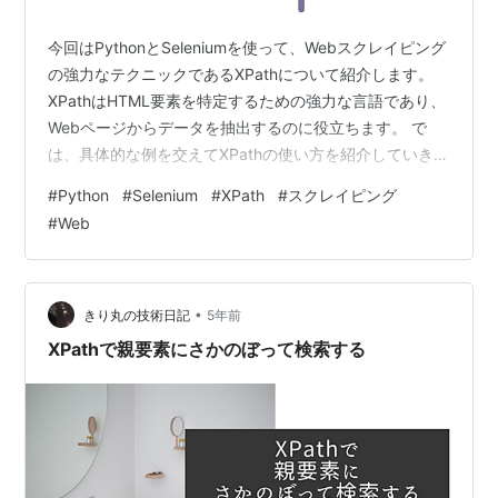
今回はPythonとSeleniumを使って、Webスクレイピング
の強力なテクニックであるXPathについて紹介します。
XPathはHTML要素を特定するための強力な言語であり、
Webページからデータを抽出するのに役立ちます。 で
は、具体的な例を交えてXPathの使い方を紹介していきま
しょう。 目次 1.XPathとは？ ２．階層構造の表現例 ３．
#
Python
#
Selenium
#
XPath
#
スクレイピング
Chromeデベロッパーツールを使ってXPathを見つける方
#
Web
法 ４．Seleniumを使用したXPath指定での要素の取得
1.XPathとは？ XPathは、XML文書（HTMLも含む）内の
要素や属性を指定するためのパス言語です。 XPathを
使…
•
きり丸の技術日記
5年前
XPathで親要素にさかのぼって検索する