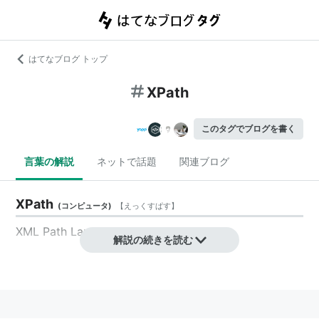
はてなブログ トップ
XPath
このタグでブログを書く
言葉の解説
ネットで話題
関連ブログ
XPath
(
コンピュータ
)
【
えっくすぱす
】
XML Path Language
解説の続きを読む