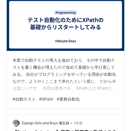
本業で自動テストの導入を進めており、その中で自動テ
ストを書く機会が増えたので改めて基礎から学び直して
みる。 自分がプログラミングをやっている理由が自動化
なので、ようやくここまで来れたという感じ。 だから今
は楽しいです。 今回は基本のキ。 XPathとは XPathと
は、XML Path Languageの略で、XML文書の要素や属性
#
自動テスト
#
XPath
#
業務自動化
を選択するための言語。 XPathの基礎文法 たとえば、下
記のようなHTMLがあったとする。 <pets> <pet>
<dog> <name>Taro</name> <age>2</age>
•
<barthdate>2022/11/21</barthdate> </…
Django Girls and Boys 備忘録
2年前