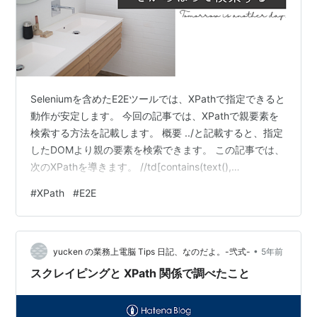
Seleniumを含めたE2Eツールでは、XPathで指定できると
動作が安定します。 今回の記事では、XPathで親要素を
検索する方法を記載します。 概要 ../と記載すると、指定
したDOMより親の要素を検索できます。 この記事では、
次のXPathを導きます。 //td[contains(text(),
'Java')]/../td[2] ゴール XPathにて子孫を検索する XPath
#
XPath
#
E2E
にてDOMの親要素を検索する XPathにて記載されている
文言を検索する XPathにて複数ヒットしたときに目的の
DOMを指定する 今回は、GitHubに記載しているプロフ
•
ィールを利用します。言語と経験年数が記…
yucken の業務上電脳 Tips 日記、なのだよ。-弐式-
5年前
スクレイピングと XPath 関係で調べたこと