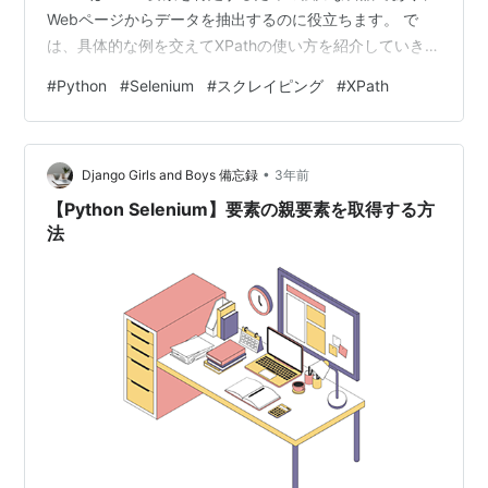
Webページからデータを抽出するのに役立ちます。 で
は、具体的な例を交えてXPathの使い方を紹介していきま
しょう。 目次 1.XPathとは？ ２．階層構造の表現例 ３．
#
Python
#
Selenium
#
スクレイピング
#
XPath
Chromeデベロッパーツールを使ってXPathを見つける方
法 ４．Seleniumを使用したXPath指定での要素の取得
1.XPathとは？ XPathは、XML文書（HTMLも含む）内の
•
要素や属性を指定するためのパス言語です。 XPathを
Django Girls and Boys 備忘録
3年前
使…
【Python Selenium】要素の親要素を取得する方
法