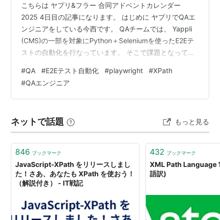
こちらは ヤプリ&フラー 合同アドベントカレンダー
2025 4日目の記事になります。 はじめに ヤプリでQAエ
ンジニアをしている今西です。 QAチームでは、 Yappli
(CMS)の一部を対象にPython＋Seleniumを使ったE2Eテ
ストの自動化を行なっています。 そこで課題となってい
るのが実行速度です。 現状、E2Eテストコードの新規追
#
QA
#
E2Eテスト自動化
#
playwright
#
XPath
加や修正確認などをローカルで動作確認する際、目視で
#
QAエンジニア
の確認が必要になります。 しかし、ブラウザ上の要素操
作と操作のインターバルが長いため、実行完了までに時
間がかかります。 そんな中、「 Playwright なら
ネットで話題
もっと見る
Selenium よりE2Eテストの実…
846
432
ブックマーク
ブックマーク
JavaScript-XPath をリリースしまし
XML Path Language 
た！さあ、あなたも XPath を使おう！
語訳)
（解説付き） - IT戦記