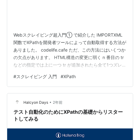
Webスクレイピング超入門① で紹介した IMPORTXML
関数でXPathを開発者ツールによって自動取得する方法が
ありました。 codelife.cafe ただ、この方法にはいくつか
の欠点があります。 HTML構造の変更に弱く n 番目の tr
などの指定では上に一つ tr が追加されたら全て1つズレ
る、XPathの表記が長すぎてあとから人間が理解しづらい
#
スクレイピング 入門
#
XPath
など。 これらの対策として、できれば「XPathを理解し
て自分で指定する」のがベストかと思います。
（ChatGPTに相談するというのもアリかもしれません）
•
ということで、XPathの使い方チートシートを置いておく
Halcyon Days
2年前
ので参考にしつつ開発者ツー…
テスト自動化のためにXPathの基礎からリスター
トしてみる