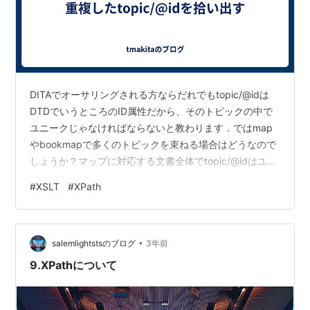
DITAでオーサリングされる方ならだれでもtopic/@idは
DTDでいうところのID属性だから、そのトピックの中で
ユニークじゃなければならないと教わります．ではmap
やbookmapで多くのトピックを束ねる場合はどうなので
しょうか？マップに対応する文書全体でtopic/@idはユニ
ークでなければならないのでしょうか？？ 実はDITAの仕
#
XSLT
#
XPath
様、DITA-OTの実装は文書全体でtopic/@idがユニークで
あることを強制していません．同じtopic/@idがあっても
別ファイルならば関係ありません．同じファイル名でも
•
ファイルシステム上で階層が別になっていれば問題にな
salemlightstsのブログ
3年前
りません．ずいぶんと緩やかなのです…
9.XPathについて