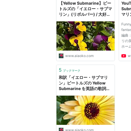
【Yellow Submarine】ビー
YouT
トルズの「イエロー・サブマ
Sub
リン」(リボルバー) / 大好き
マリ
だった物ごとに囲まれて「認
Funny 
知症の予防と対策」を -
fan
Arigato 毎日幸せを感じる
編曲
「懐かしい曲」と「思い出」
リの
と「終活」
ホー
http:
www.aiaoko.com
w
k1sas
5
ブックマーク
和訳「イエロー・サブマリ
ン」ビートルズの Yellow
Submarine を英語の歌詞の
意味つきで聴く - Arigato 毎
日幸せを感じる「懐かしい
曲」と「思い出」と「終活」
www.aiaoko.com