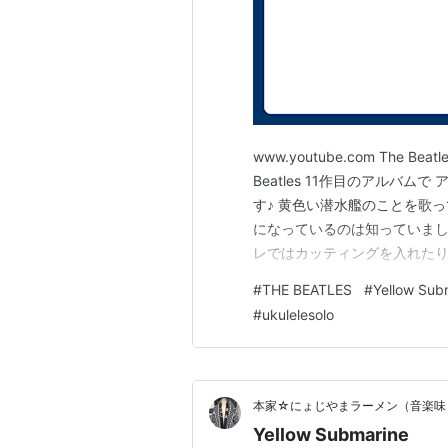
www.youtube.com The Bea
Beatles 11作目のアルバムで
す♪ 黄色い潜水艦のことを歌
になっているのは知っていまし
レではカッティングを入れたり
いのでビートルズ世代の方ぜひ
#
THE BEATLES
#
Yellow Sub
ランキング参加中【公式】202
#
ukulelesolo
本家☆にょじやまラーメン（音楽味
Yellow Submarine