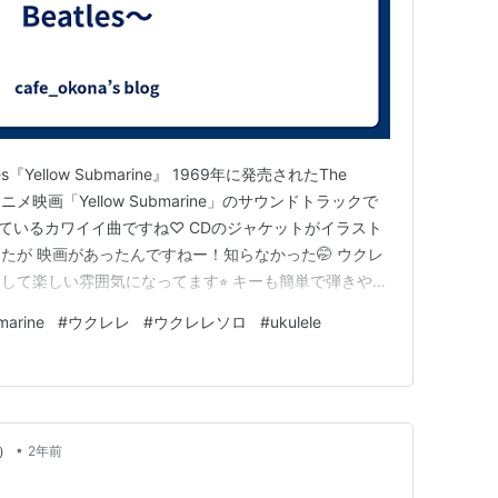
tles『Yellow Submarine』 1969年に発売されたThe
 アニメ映画「Yellow Submarine」のサウンドトラックで
っているカワイイ曲ですね♡ CDのジャケットがイラスト
たが 映画があったんですねー！知らなかった🤭 ウクレ
して楽しい雰囲気になってます⭐︎ キーも簡単で弾きやす
弾いてみてください♪ ランキング参加中ウクレレ大好き
marine
#
ウクレレ
#
ウクレレソロ
#
ukulele
4年開設ブログ ラ…
•
）
2年前