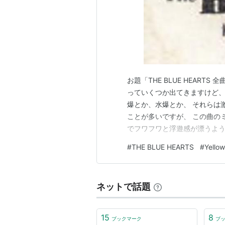
お題「THE BLUE HEARTS 
っていくつか出てきますけど、
爆とか、水爆とか、 それらは
ことが多いですが、 この曲の
でフワフワと浮遊感が漂うよう
TRAIN-TRAIN [ ザ・ブル
#
THE BLUE HEARTS
#
Yello
いう意味合いだと、The Beatlesの
ネットで話題
15
8
ブックマーク
ブ