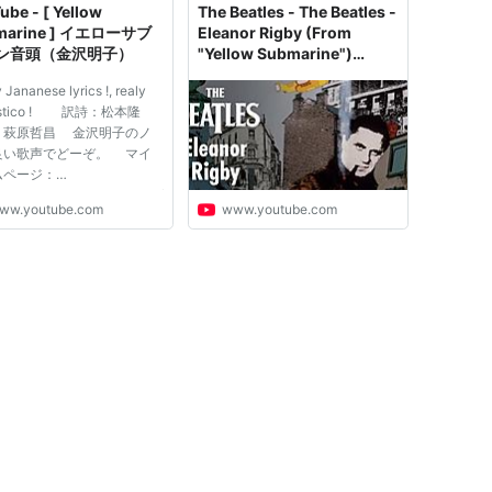
ube - [ Yellow
The Beatles - The Beatles -
marine ] イエローサブ
Eleanor Rigby (From
ン音頭（金沢明子）
"Yellow Submarine")
[Official Music Video]
Jananese lyrics !, realy
tastico ! 訳詩：松本隆
：萩原哲昌 金沢明子のノ
良い歌声でどーぞ。 マイ
ムページ：
//members.jcom.home.ne.jp/
ww.youtube.com
www.youtube.com
aki/