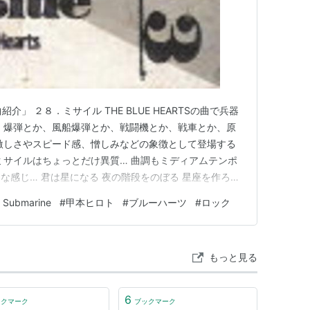
全曲紹介」 ２８．ミサイル THE BLUE HEARTSの曲で兵器
 爆弾とか、風船爆弾とか、戦闘機とか、戦車とか、原
激しさやスピード感、憎しみなどの象徴として登場する
ミサイルはちょっとだけ異質… 曲調もミディアムテンポ
な感じ… 君は星になる 夜の階段をのぼる 星座を作ろう
ーハーツ ]価格: 2079 円楽天で詳細を見る そう、同じ兵器と
w Submarine
#
甲本ヒロト
#
ブルーハーツ
#
ロック
Yellow Submarin…
もっと見る
6
ックマーク
ブックマーク