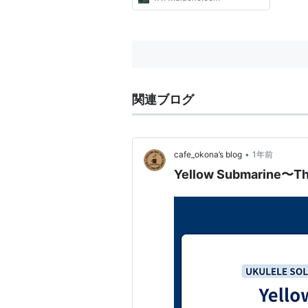
関連ブログ
•
cafe_okona’s blog
1年前
Yellow Submarine〜Th