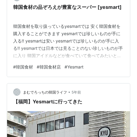
日夕方に…
韓国食材の品ぞろえが豊富なスーパー [yesmart]
韓国食材を取り扱っているyesmartでは 安く韓国食材を
購入することができます yesmartでは珍しいものが手に
入る!! yesmartは安い yesmartでは珍しいものが手に入
る!! yesmartでは日本では見ることのない珍しいものが手
に入り 韓国アイドルなどが食べていて食べてみたいとな
っても周りのスーパーに行っても 売っていないものばか
#
韓国食材
#
韓国食材店
#
Yesmart
りそんなときでもyesmartに行けば売っていることでしょ
う yesmartではオンラインもやっているので近くになく
てもオンラインで買えるのは 便利ですね yesmartは安い
•
ほかのお店で400円するハニーマスタードはyesmartで買
まむでろっちの韓国ライフ
5年前
うと 311…
【福岡】Yesmartに行ってきた