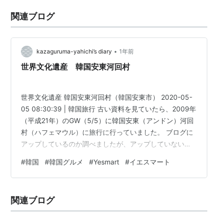
関連ブログ
•
kazaguruma-yahichi’s diary
1年前
世界文化遺産 韓国安東河回村
世界文化遺産 韓国安東河回村（韓国安東市） 2020-05-
05 08:30:39 | 韓国旅行 古い資料を見ていたら、2009年
（平成21年）のGW（5/5）に韓国安東（アンドン）河回
村（ハフェマウル）に旅行に行っていました。 ブログに
アップしているのか調べましたが、アップしていないよ
うなので古い記事で申し訳ございませんが、ここにアッ
#
韓国
#
韓国グルメ
#
Yesmart
#
イエスマート
プします。
・・・・・・・・・・・・・・・・・・・・・・・・・
・・・・・・・・・・・・・・・・・・・・・・・・・
関連ブログ
・・・・・・・・・・ ○安東・鳳停寺（ポンジョンサ）
安東は、ソウルと釜山のちょうど中間ぐらいに位置して