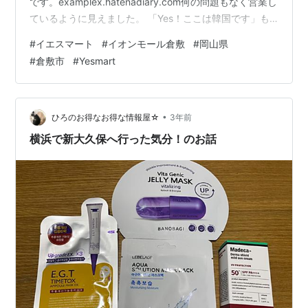
です。examplex.hatenadiary.com何の問題もなく営業し
ているように見えました。 「Yes！ここは韓国です」も
健在。この先どうなるのか心配です・・・。Yesmartイオ
#
イエスマート
#
イオンモール倉敷
#
岡山県
ンモール倉敷店 〒710-8560 岡山県倉敷市水江１
#
倉敷市
#
Yesmart
◆◆◆◆◆◆◆◆◆◆◆◆◆◆◆◆◆◆◆◆◆◆ 閲
覧ありがとうございました！ よろしければ、下記SNSボ
タンにてシェアを お願いします♪★ホームぺージができ
ました。★googleフォームにて お問い合わせやリク…
•
ひろのお得なお得な情報屋☆
3年前
横浜で新大久保へ行った気分！のお話