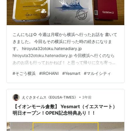
こんにちは🌻 今週は月曜から横浜へ行ったお話を 書いて
きました。 今回もその横浜に行った時の続きになりま
す。 hiroyuta32otoku.hatenadiary.jp
hiroyuta32otoku.hatenadiary.jp 今回横浜へ行くのなら
あのお店も行っておかねば！ と思って帰りに立ち寄った
お店。 それがそごう横浜１階にあるコスメのフロア。 新
#
そごう横浜
#
IROHANI
#
Yesmart
#
マルイシティ
大久保にあるIROHANIというお店が 入っていることを知
ってからは こちらへたびたび訪れるようになりました。
hiroyuta32otoku.hatenadiary.jp この頃は暑くて新大久
•
保に行くのも億劫なので こちらは近くで本当に…
えぐさタイムス《EGUSA-TIMES》
3年前
【イオンモール倉敷】 Yesmart（イエスマート）
明日オープン！OPEN記念特典あり！！