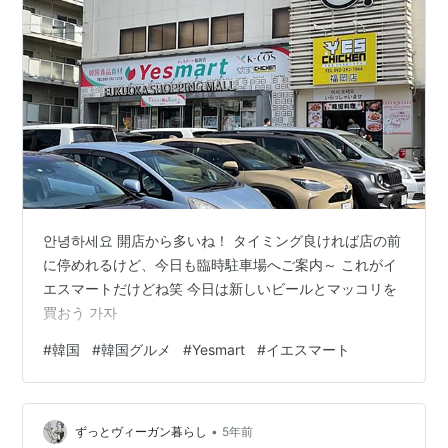
안녕하세요 開店から多いね！ タイミング良ければ店の前
に停めれるけど、今日も臨時駐車場へご案内～ これがイ
エスマートだけどね笑 今日は新しいビールとマッコリを
買おう 가자
#
韓国
#
韓国グルメ
#
Yesmart
#
イエスマート
•
ずっとヴィーガン暮らし
5年前