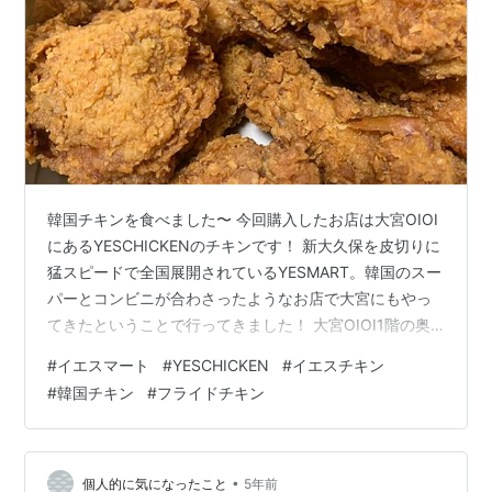
韓国チキンを食べました〜 今回購入したお店は大宮OIOI
にあるYESCHICKENのチキンです！ 新大久保を皮切りに
猛スピードで全国展開されているYESMART。韓国のスー
パーとコンビニが合わさったようなお店で大宮にもやっ
てきたということで行ってきました！ 大宮OIOI1階の奥
の辺りまで行くとスーパーのような雰囲気のお店があり
#
イエスマート
#
YESCHICKEN
#
イエスチキン
ます。 冷凍やカップ麺、調味料、化粧品等々、韓国の食
#
韓国チキン
#
フライドチキン
品や化粧品が販売されていました。見ているだけでとて
も楽しくなります。そちらのお店の一角にYESCHICKEN
があります。 券売機で券を購入し、店員さんにお渡しし
ます。 この辺りのやりとりは新大久保感があります。平
•
個人的に気になったこと
5年前