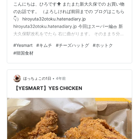
こんにちは、ひろです🐥 またまた新大久保での お買い物
のお話です。 （よろしければ前回までの ブログはこちら
👇） hiroyuta32otoku.hatenadiary.jp
hiroyuta32otoku.hatenadiary.jp 今回はスーパー編🧺 新
大久保駅改札をでたら 右に曲がります。 そのまま５分ほ
ど歩くと イケメン通りが右手に 出てきます。 （途中ソ
#
Yesmart
#
キムチ
#
チーズハットグ
#
ホットク
ウル市場 というスーパーを 通り過ぎた頃、 ローソンが
#
韓国食材
出てくるので そこで曲がってください！） イケメン通り
もとても 楽しいのですが、 今回はその通りは ドンキホ
ーテのみ寄り、 今回のメインのお買い物の スーパーへ急
ぎました🐾 イケ…
•
ほっちょこの1日
4年前
【YESMART】YES CHICKEN