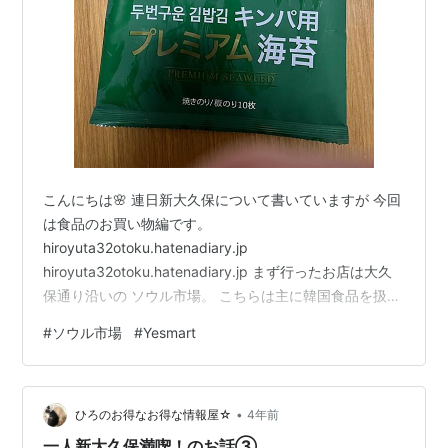
こんにちは🌸 連日新大久保について書いていますが 今回
は食品のお買い物編です。
hiroyuta32otoku.hatenadiary.jp
hiroyuta32otoku.hatenadiary.jp まず行ったお店は大久
保通り沿いの ソウル市場。 こちらは主に韓国食品を扱う
スーパー。 特に自家製キムチが豊富で、 コロナ前はほぼ
#
ソウル市場
#
Yesmart
全てのキムチが 試食できたのですが、現在はなくて残
念・・・。 白菜のキムチはもちろん、 ネギキムチや水キ
ムチ、エゴマキムチなども 置いてありますよ〜。 また、
•
２箇所ある入り口の１箇所側では テイクアウト商品の出
ひろのお得なお得な情報屋☆
4年前
来立ても 買うことができます。 そして私が今回このお店
一人新大久保満喫！のお話③