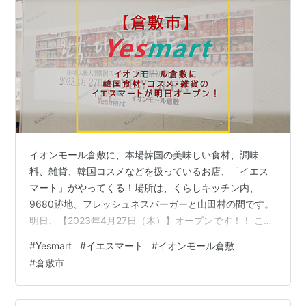
イオンモール倉敷に、本場韓国の美味しい食材、調味
料、雑貨、韓国コスメなどを扱っているお店、「イエス
マート」がやってくる！場所は、くらしキッチン内、
9680跡地、フレッシュネスバーガーと山田村の間です。
明日、【2023年4月27日（木）】オープンです！！ この
投稿をInstagramで見る YESMART イオンモール倉敷店
#
Yesmart
#
イエスマート
#
イオンモール倉敷
(@yesmart_kurashiki)がシェアした投稿kurashiki-
#
倉敷市
aeonmall.comexamplex.hatenadiary.com 美味しい食
品、安い食材が揃ってるみたい！オープン記念として、
以下の特典があるようです！ この投稿をInstagramで見