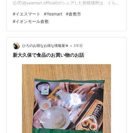
公式(@yesmart.official)がシェアした投稿場所は、くらし
キッチン内、9680跡地と思われます。kurashiki-
#
イエスマート
#
Yesmart
#
倉敷市
aeonmall.comexamplex.hatenadiary.com オープン日は
#
イオンモール倉敷
【2023年4月27日（木）】です！！ この投稿を
Instagramで見る イエスマート公式(@yesmart.official)が
シェアした投稿イオンモール倉敷 〒710-…
•
ひろのお得なお得な情報屋☆
3年前
新大久保で食品のお買い物のお話