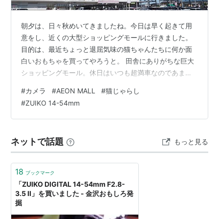
朝夕は、日々秋めいてきましたね。今日は早く起きて用
意をし、近くの大型ショッピングモールに行きました。
目的は、最近ちょっと退屈気味の猫ちゃんたちに何か面
白いおもちゃを買ってやろうと。 田舎にありがちな巨大
ショッピングモール。休日はいつも超満車なのであまり
行きません。 まだ写真は載せておりませんが、猫ちゃん
#
カメラ
#
AEON MALL
#
猫じゃらし
たちはほぼ１年前、譲渡会でうちに来てくれることにな
#
ZUIKO 14-54mm
った兄妹なのです。 開店直後とあって、まだまだ駐車場
には空きがありました。 我が田舎県はこのスーパーのお
膝元。昔はジャスコ・オカダヤっていう名前でし
ネットで話題
もっと見る
た・・・ しかし結果としてはあまり良いものを見つけら
れず、結局いつも行くホームセンターで鳥の羽根の…
18
ブックマーク
「ZUIKO DIGITAL 14-54mm F2.8-
3.5 II」を買いました - 金沢おもしろ発
掘