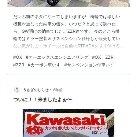
だいぶ前のネタになってしまいますが、橋輪では珍しい
機種が重なった納車の儀を。いつだ？と思って調べた
ら、GW明けの納車でした。ZZR達です。 今のところ橋
輪ではミラー塗装＆サスペンション仕様しか販売してい
ない気がしますホイールは自前のSTRADAを取り付ける
ので、取り合えずスポークホイールで注文 サイドガード
#
OX
#
オーエックスエンジニアリング
#
OX ZZR
はK-factoryさんのカーボンサイドガードに交換してあり
#
ZZR
#
カーボン車いす
#
サスペンション付車いす
ますフレームのカーボンにマッチするし軽い！横への拡
がりも上部のベルトで制御されるのでオススメ部品です
ミラーシルバー塗装は格好良いですね！ ZZRのディテー
ルはコチラで紹介しているので、気になる方は参照くだ
•
うさぎのしらせ
6年前
さい。そしてもう1台も… …
ついに！！来ましたよぉ〜