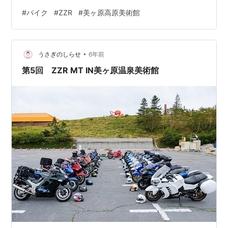
した会でした。 身内内での懸念してた新型コロナ感染拡
#
バイク
#
ZZR
#
美ヶ原高原美術館
大も無く無事終われて何よりです。 皆さんありがとうご
ざいました〜 それでは内容を読みふけりますのでので〜
良ければ見てください～ warajibike.hatenablog.jp
•
warajibike.hatenablog.jp warajibike.hatenablog.jp
うさぎのしらせ
6年前
第5回 ZZR MT IN美ヶ原温泉美術館