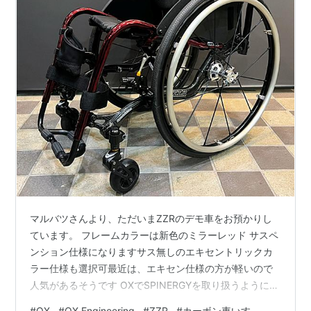
マルバツさんより、ただいまZZRのデモ車をお預かりし
ています。 フレームカラーは新色のミラーレッド サスペ
ンション仕様になりますサス無しのエキセントリックカ
ラー仕様も選択可最近は、エキセン仕様の方が軽いので
人気があるそうです OXでSPINERGYを取り扱うようにな
りました未だにSPINERGY装着車を販売したことないの
#
OX
#
OX Engineering
#
ZZR
#
カーボン車いす