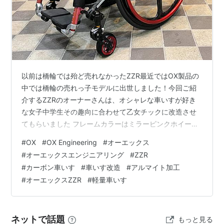
以前は橋輪では殆ど売れなかったZZR最近ではOX製品の
中では橋輪の売れっ子モデルに出世しました！今回ご紹
介するZZRのオーナーさんは、オシャレな車いすが好き
な女子中学生その趣向に合わせて乙女チックに改造させ
てもらいました フレームカラーはミラーピンクホイール
はこれにて見納めになるかもしれないTT-3R フットレス
#
OX
#
OX Engineering
#
オーエックス
トは若干足が届かなかったので少しかさ上げしてありま
#
オーエックスエンジニアリング
#
ZZR
す。ZZRはハイマウントフットレストの用意がないので
#
カーボン車いす
#
車いす改造
#
アルマイト加工
すが、裏技でセッティングできます。それは後日紹介す
#
オーエックスZZR
#
軽量車いす
る他の車いすで紹介します！ フレームがミラー系のピン
クなので、ハンドリムは赤いアルマイトを組合せること
に 先ずはキャスターをdTACH…
ネットで話題
もっと見る