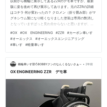
以前から橋輪に展示してあるZZRのデモ車ですが、最新
版に姿を改めて再び展示してあります。元のZZRの詳細
はコチラ 何が変わったの？ クロメン（折り畳み部）がマ
グネシウム製になり軽くなりました塗装は専用の艶消し
となっていますぱっと見わ分からないと思いますが、軽
量化に成功！注文時のオプション設定で選択できます 背
#
OX
#
OX ENGINEERING
#
ZZR
#
カーボン車いす
もたれのレザーも軽量タイプに変更標準装備より75グラ
#
オーエックス
#
オーエックスエンジニアリング
ムの軽量化赤ステッチも入って格好良いですね！赤い部
#
車いす
#
軽量車いす
分は他にブラウンとブラックの選択ができますこの軽量
レザーはオプション設定 マグネシウムとカーボンのコラ
ボレーション 現車を展示してありますので、気になる方
はご来店いただき、見て触って乗って…
•
橋輪車いす部↻BOBBYクンのなんくるないさぁ～
2年前
OX ENGINEERING ZZR デモ車