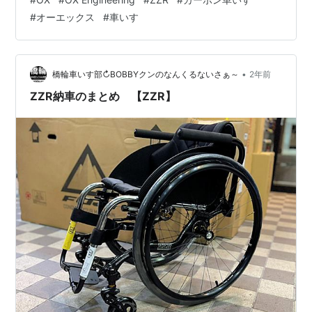
で初めて見ましたこのハブシャフトは新型？（知らな
#
オーエックス
#
車いす
い）格好よいですね！ ZZRの詳細は以前紹介したコチラ
をご覧になってください。ZZRの現車を見たい＆乗りた
い方はご来店ください！
•
橋輪車いす部↻BOBBYクンのなんくるないさぁ～
2年前
ZZR納車のまとめ 【ZZR】