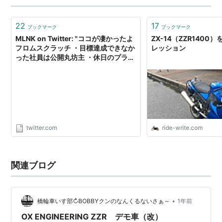
22
17
ブックマーク
ブックマーク
MLNK on Twitter: "ココが凄かったよ
ZX-14（ZZR1400
フロムスクラッチ ・目標達成できなか
レッション
った社員は公開丸坊主 ・休日のプライ
ベートの予定もカレンダーに入れない
と社長バチギレ ・残業代という概念は
存在しない ・10名内定出しても4月に
は入社が半数以下に減ってる ・社長…
https://t.co/n5ZZR6DYPB"
twitter.com
ride-write.com
関連ブログ
•
橋輪車いす部↻BOBBYクンのなんくるないさぁ～
1年前
OX ENGINEERING ZZR デモ車（改）