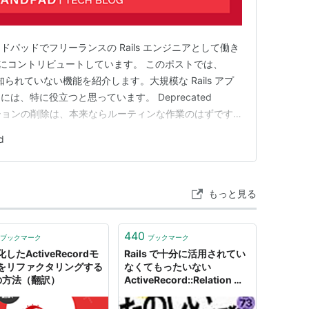
パッドでフリーランスの Rails エンジニアとして働き
ails にコントリビュートしています。 このポストでは、
り知られていない機能を紹介します。大規模な Rails アプ
は、特に役立つと思っています。 Deprecated
ソシエーションの削除は、本来ならルーティンな作業のはずです
です。 コードベースを検索し、明らかな呼び出し箇所
d
アソシエーションを削除します。すべて問題なさそうに見
もっと見る
440
ブックマーク
ブックマーク
したActiveRecordモ
Rails で十分に活用されてい
をリファクタリングする
なくてもったいない
の方法（翻訳）
ActiveRecord::Relation の
メソッド TOP 10 - 杉風呂
2.0 - A Lifelog -