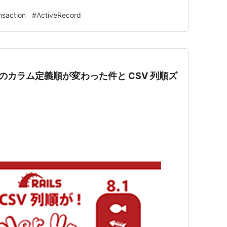
…
nsaction
#
ActiveRecord
ema.rb のカラム定義順が変わった件と CSV 列順ズ