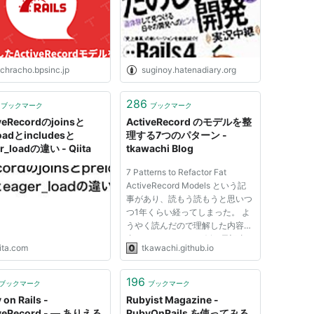
echracho.bpsinc.jp
suginoy.hatenadiary.org
286
ブックマーク
ブックマーク
veRecordのjoinsと
ActiveRecord のモデルを整
oadとincludesと
理する7つのパターン -
r_loadの違い - Qiita
tkawachi Blog
7 Patterns to Refactor Fat
ActiveRecord Models という記
事があり、読もう読もうと思いつ
つ1年くらい経ってしまった。 よ
うやく読んだので理解した内容を
書いておく。 コード例は元記事
ita.com
tkawachi.github.io
のもの。 Rails で thin controller,
fat model を心がけていると、
model がマジで激太りしてヤバく
196
ブックマーク
ブックマーク
なる。 実際に自分が仕事で書い...
 on Rails -
Rubyist Magazine -
iveRecord - — ありえる
RubyOnRails を使ってみる