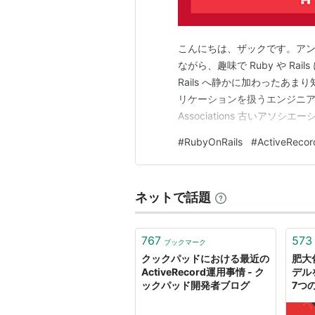
こんにちは、ザックです。アンド
ながら、趣味で Ruby や R
Rails へ静かに加わったあま
リケーションを扱うエンジニアに
Associations 古いア
が、実際には手探りになりがち
#
RubyOnRails
#
ActiveRecor
を修正し、テストを走らせ、
え…
ネットで話題
767
573
ブックマーク
クックパッドにおける最近の
肥大化
ActiveRecord運用事情 - ク
デル
ックパッド開発者ブログ
7つ