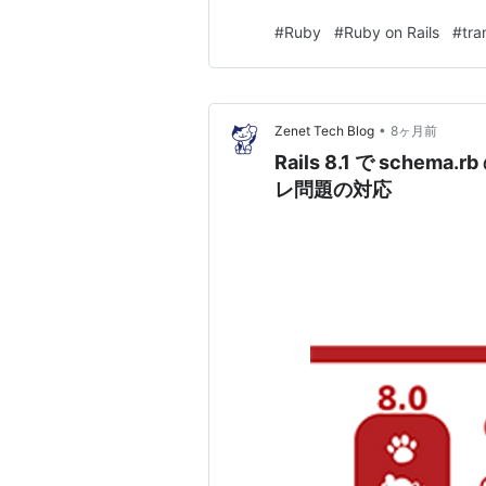
(user_params) item = Active
#
Ruby
#
Ruby on Rails
#
tra
•
Zenet Tech Blog
8ヶ月前
Rails 8.1 で sch
レ問題の対応