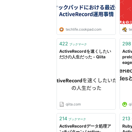
techlife.cookpad.com
t
422
298
ブックマーク
ActiveRecordを速くしたい
Acti
だけの人生だった - Qiita
prel
eage
qiita.com
qi
214
213
ブックマーク
ActiveRecordデータ処理ア
Ruby
ンチパターン / active-
Act