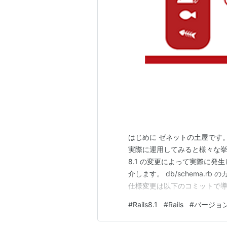
はじめに ゼネットの土屋です。 R
実際に運用してみると様々な挙動
8.1 の変更によって実際に発
介します。 db/schema.r
仕様変更は以下のコミットで導入さ
users テーブルが次のように定義
#
Rails8.1
#
Rails
#
バージョ
name age created_at up…