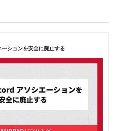
メインロジックを追加するオブジェクト(O/R マ
nr/wiki/PofEAA/?ActiveRecord
ine/?0006-RubyOnRails
アソシエーションを安全に廃止する