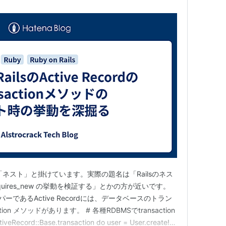
ネスト」と掛けています。実際の題名は「Railsのネス
 requires_new の挙動を検証する」とかの方が近いです。
RマッパーであるActive Recordには、データベースのトラン
ion メソッドがあります。 # 各種RDBMSでtransaction
ecord::Base.transaction do user = User.create!