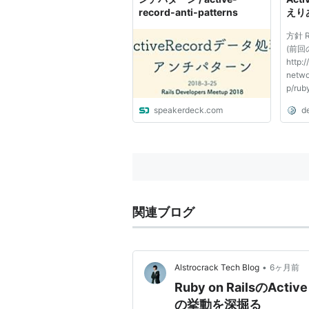
record-anti-patterns
えり
方針 
(前
http:/
netwo
p/r
す 
speakerdeck.com
d
える形
Rail
で、Ac
を限定
から切り
関連ブログ
•
Alstrocrack Tech Blog
6ヶ月前
Ruby on RailsのAct
の挙動を深掘る