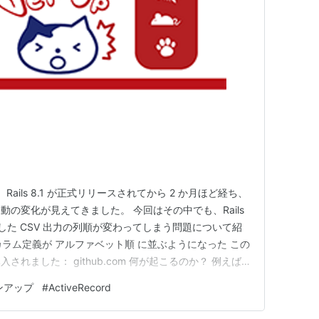
ails 8.1 が正式リリースされてから 2 か月ほど経ち、
の変化が見えてきました。 今回はその中でも、Rails
生した CSV 出力の列順が変わってしまう問題について紹
b のカラム定義が アルファベット順 に並ぶようになった この
れました： github.com 何が起こるのか？ 例えば
されていたとします： 従来（Rails 8.0 まで） id
ンアップ
#
ActiveRecord