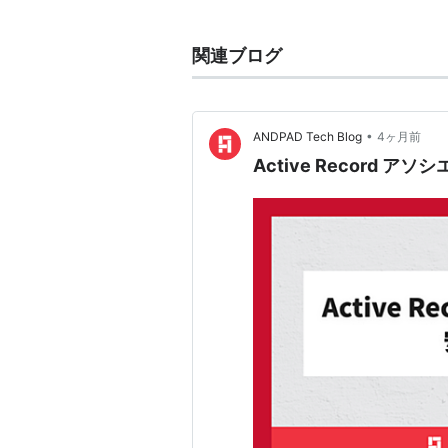
テーブルやビューの列をラップし、ド
ッピングパターン)
関連ブログ
http://capsctrl.que.jp/kdms
http://jp.rubyist.net/magaz
•
ANDPAD Tech Blog
4ヶ月前
Active Record 