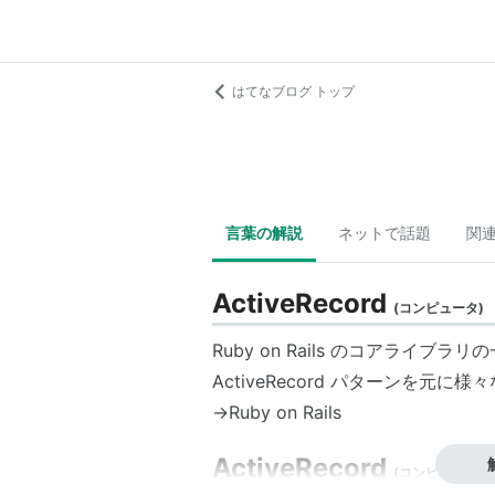
はてなブログ トップ
言葉の解説
ネットで話題
関
ActiveRecord
(
コンピュータ
)
Ruby on Rails のコアライブラリ
ActiveRecord パターンを元に
→Ruby on Rails
ActiveRecord
(
コンピュータ
)