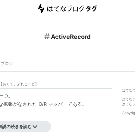
ActiveRecord
連ブログ
【
あくてぃぶれこーど
】
はてな
の一つ。
はてな
様々な拡張がなされた O/R マッパーである。
はてな
Copyrig
解説の続きを読む
【
あくてぃぶれこーど
】