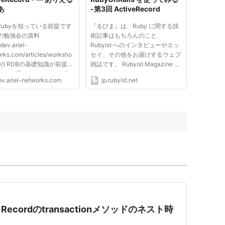
あ
-第3回 ActiveRecord
Rubyを知っている前提です
『るびま』は、Ruby に関する技
回の勉強会の資料
術記事はもちろんのこと、
/dev.ariel-
Rubyist へのインタビューやエッ
rks.com/articles/worksho
セイ、その他をお届けするウェブ
uby/) RDBの基礎知識が前提で
雑誌です。 Rubyist Magazine に
なるべく手を動かして目に見
ついて 『Rubyist Magazine』、
ev.ariel-networks.com
jp.rubyist.net
で説明を進めます Ruby on
略して『るびま』は、日本 Ruby
s(以下、Rails)全体は巨大なの
の会の有志による Rubyist の
tiveRecord(ORM層)に話
Rubyist による、Rubyist とそう
します(Web層は次回) Web
でない人のためのウェブ雑誌で
離してirb or コ...
す。 最新...
ive Recordのtransactionメソッドのネスト時