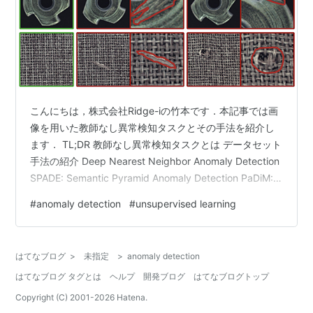
こんにちは，株式会社Ridge-iの竹本です．本記事では画
像を用いた教師なし異常検知タスクとその手法を紹介し
ます． TL;DR 教師なし異常検知タスクとは データセット
手法の紹介 Deep Nearest Neighbor Anomaly Detection
SPADE: Semantic Pyramid Anomaly Detection PaDiM: a
Patch Distribution Modeling Framework for Anomaly
#
anomaly detection
#
unsupervised learning
Detection and Localization PatchCore: Towards Total
Recall in Indust…
はてなブログ
>
未指定
>
anomaly detection
はてなブログ タグとは
ヘルプ
開発ブログ
はてなブログトップ
Copyright (C) 2001-
2026
Hatena.