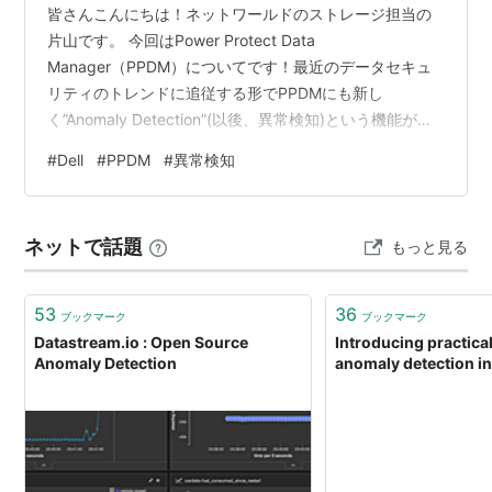
皆さんこんにちは！ネットワールドのストレージ担当の
片山です。 今回はPower Protect Data
Manager（PPDM）についてです！最近のデータセキュ
リティのトレンドに追従する形でPPDMにも新し
く”Anomaly Detection”(以後、異常検知)という機能が追
加されていました。 以前にサイバーセキュリティソリュ
#
Dell
#
PPDM
#
異常検知
ーション製品のCRSでのエアギャップ、Cyber Senseの
異常(脅威)検知については検証したことがある自分として
は、”PPDM19.18”というバージョンではテクニカルプレ
ネットで話題
もっと見る
ビューの機能だったのですが、”PPDM19.20”で正式対応
でリリースされたとのことで、早…
53
36
ブックマーク
ブックマーク
Datastream.io : Open Source
Introducing practica
Anomaly Detection
anomaly detection in