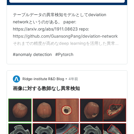
テーブルデータの異常検知モデルとしてdeviation
networkというのがある。 paper:
https://arxiv.org/abs/1911.08623 repo:
https://github.com/GuansongPang/deviation-network
それまでの精度が高めなdeep learningを活用した異常検
知モデルは2ステップによるアプローチが多く、以下のよ
#
anomaly detection
#
Pytorch
うな2段構成になっていた。 入力データから教師なし学
習によって特徴量を抽出 抽出された特徴量から異常度合
いを表すスコアを算出 異常スコアを計算とそのための特
•
徴抽出を別々に行うために異常を検出するための適切…
Ridge-institute R&D Blog
4年前
画像に対する教師なし異常検知