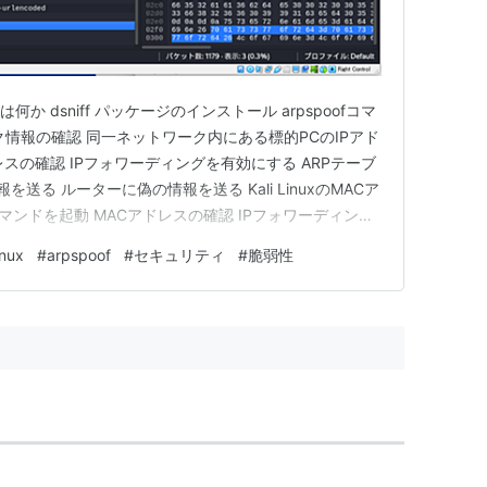
か dsniff パッケージのインストール arpspoofコマ
情報の確認 同一ネットワーク内にある標的PCのIPアド
レスの確認 IPフォワーディングを有効にする ARPテーブ
送る ルーターに偽の情報を送る Kali LinuxのMACア
kコマンドを起動 MACアドレスの確認 IPフォワーディング
そもARPスプーフィングとは何か 「ARP」は、IPアドレ
inux
#
arpspoof
#
セキュリティ
#
脆弱性
るために使われる仕組み…