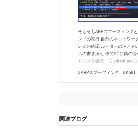
そもそもARPスプーフィングとは何
ンドの実行 自分のネットワーク
レスの確認 ルーターのIPアド
ルの書き換え 標的PCに偽の情報を
ドレスを確認する wireshar
を無効にする まとめ 参考 そも
#
ARPスプーフィング
#
Kali L
スからMACアドレスを入手す
関連ブログ