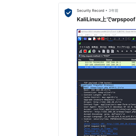
•
Security Record
3年前
KaliLinux上でarp