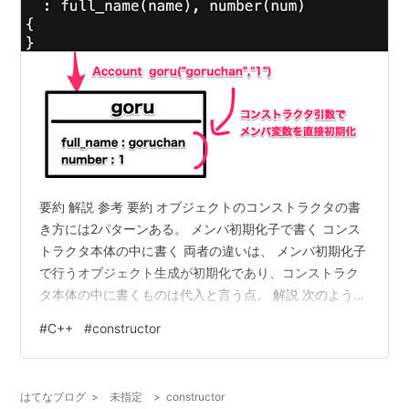
要約 解説 参考 要約 オブジェクトのコンストラクタの書
き方には2パターンある。 メンバ初期化子で書く コンス
トラクタ本体の中に書く 両者の違いは、 メンバ初期化子
で行うオブジェクト生成が初期化であり、コンストラク
タ本体の中に書くものは代入と言う点。 解説 次のような
クラスがあるとする。 /* Account.h */ class Account {
#
C++
#
constructor
private: std::string full_name; std::string number;
public: Account(std::string name, std::string num); }; こ
のクラスに対してコンストラクタ…
はてなブログ
>
未指定
>
constructor