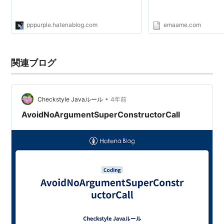
pppurple.hatenablog.com
emaame.com
関連ブログ
•
Checkstyle Javaルール
4年前
AvoidNoArgumentSuperConstructorCall