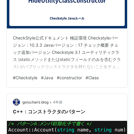
CheckStyle公式ドキュメント 検証環境 Checkstyleバー
ジョン：10.3.3 Javaバージョン：17 チェック概要 チェ
ック追加バージョン Checkstyle 3.1 ユーティリティクラ
ス (staticメソッドまたはstaticフィールドのみを含むクラ
ス) がパブリックコンストラクタを持たないことをチェッ
クする。 ユーティリティクラスはインスタンス化する必
#
Checkstyle
#
Java
#
constructor
#
Class
要がないため、コンストラクタはprivateか
protected（サブクラス化を許可する場合）のいずれかに
する必要がある。 設定＋チェック実行結果 設定ファイル
•
記述方法 <module name="Checker"> <…
goruchan’s blog
4年前
C++：コンストラクタのパターン