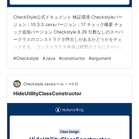
CheckStyle公式ドキュメント 検証環境 Checkstyleバー
ジョン：10.3.3 Javaバージョン：17 チェック概要 チェ
ック追加バージョン Checkstyle 8.29 引数なしのスーパ
ークラスのコンストラクタ呼出しがあるかどうかをチェ
ックする。 コンストラクタ本体は暗黙のうちにスーパー
クラスのコンストラクタを呼出しているため、 super()
#
Checkstyle
#
Java
#
constructor
#
argument
の明示的な呼出しは不要。 設定＋チェック実行結果 設定
ファイル記述方法 <module name="Checker"> <module
name="TreeWalker"> <module
•
name="AvoidNoArgument…
Checkstyle Javaルール
4年前
HideUtilityClassConstructor