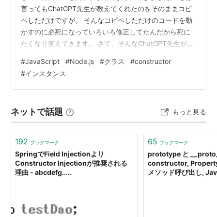
言ってもChatGPT先生が教えてくれたのをそのままコピ
ペしただけですが。 そんなコピペしただけのコードを動
かすのに必死になっていろいろ修正してたんだから死に
たくなり笑えてきます。 さて、そんなChatGPT先生が教
えてくれたコードですが、HTMLはまあわかりますので、
#
JavaScript
#
Node.js
#
クラス
#
constructor
フロントエンドのJavaScript、すなわちscript.jsを見てい
#
インスタンス
こうと思います。 コードはこちら。
document.getElementById('form').addEventListener('s
ubmit', async (e) => { e.preventDe…
ネットで話題
もっと見る
192
65
ブックマーク
ブックマーク
SpringでField Injectionより
prototype と __proto
Constructor Injectionが推奨される
constructor, Proper
理由 - abcdefg.....
メソッド呼び出し, Java
る mix-in - ema log