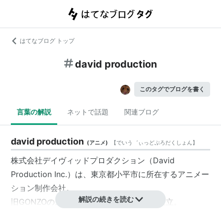
はてなブログ トップ
david production
このタグでブログを書く
言葉の解説
ネットで話題
関連ブログ
david production
(
アニメ
)
【
でいう゛ぃっどぷろだくしょん
】
株式会社デイヴィッドプロダクション（David
Production Inc.）
は、東京都小平市に所在するアニメー
ション制作会社。
解説の続きを読む
旧GONZOのスタッフにより、2007年9月設立。
2014年8月1日付でフジテレビジョンが子会社化。