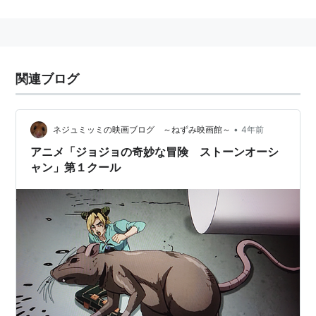
主な制作作品
リストランテ・パラディーゾ（2009年）
戦う司書 The Book of Bantorra（2009年-2010年）
関連ブログ
レベルE（2011年、ぴえろと共同制作）
ベン・トー（2011年）
•
ネジュミッミの映画ブログ ～ねずみ映画館～
4年前
妖狐×僕SS（2012年）
アニメ「ジョジョの奇妙な冒険 ストーンオーシ
ジョジョの奇妙な冒険（2012年-2013年）
ャン」第１クール
超次元ゲイム ネプテューヌ（2013年）
ジョジョの奇妙な冒険 スターダストクルセイダース
（2014年-2015年）
ジョジョの奇妙な冒険 ダイヤモンドは砕けない
（2016年）
モンスターハンター ストーリーズ RIDE ON
（2016
年）
planetarian 〜ちいさなほしのゆめ〜
（2016年）