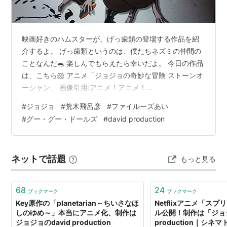
planetarian 〜星の人〜
（2016年）
リスト::アニメ製作会社
映画好きのハムスターが、げっ歯類の登場する作品を紹
介するよ。 げっ歯類というのは、僕たちネズミの仲間の
ことなんだ🐀 楽しんでもらえたら幸いだよ。 今日の作品
は、こちら🐹 アニメ「ジョジョの奇妙な冒険 ストーンオ
ーシャン」 画像引用:アニメ！アニメ！
(https://animeanime.jp/article/2021/08/08/63100.html)
#
ジョジョ
#
荒木飛呂彦
#
ファイルーズあい
↓ 予告編だよ www.youtube.com あらすじ 西暦2011
#
グー・グー・ドールズ
#
david production
年、アメリカ・フロリダ州恋人とのドライブ中、交通事
故に遭遇した空条徐倫は罠に嵌められて15年の刑期を宣
告される 収容されたのは、州立グリーン・ドルフィン・
ネットで話題
もっと見る
ストリート重警備刑務…
68
24
ブックマーク
ブックマーク
Key原作の「planetarian～ちいさなほ
Netflixアニメ「ス
しのゆめ～」本当にアニメ化、制作は
ル公開！制作は「ジョジ
ジョジョのdavid production
production｜シネ