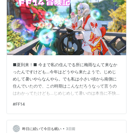
■夏到来！■ 今まで私の住んでる所に梅雨なんて来なか
ったんですけども…今年はどうやら来たようで。じめじ
めして暑いやらなんやら。でも私は小さい頃から南側に
住んでいたので、この時期はこんなだろうなって言うの
はわかってたけども…じめじめして暑いのは本当に不快
ですね…。 眠い眠い病にかかった私はご飯食べてから眠
#
FF14
くてしょうがなくて寝てます。 いつもの時間に起きられ
たらいいんだけど、電気が消えてるから気づいたら深夜1
時とか2時とか。 誰からも特に連絡がなければそのまま
•
寝て居たり。 誰からも連絡無くても遊びたいと思えば目
昨日に続いて今日も眠い
3日前