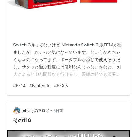
Switch 2持ってないけど Nintendo Switch 2 版FF14が出
ましたが、ちょっと気になっています。というかめちゃ
くちゃ気になってます。ポータブルな感じで使えそうだ
し、サクッと遊ぶ程度には便利なんじゃないかなと。 知
人によるとIDも問題なく行けるし、混雑の時でも頑張っ
て表示されるそうです。アライアンスとかもっと混雑す
#
FF14
#
Nintendo
#
FFXIV
るところだとどうなるのかは分かりませんが、少なくと
も今わたしが使っているMacBook Pro（M2）に比べて同
等かそれ以上な気がします。 ただ、バッテリーの減りは
•
早いそうですね。 となるとテレビモードの使用を前提と
ehunijiのブログ
5日前
しつつ、出先でサクッと遊ぶ程度には良いのでは。カ…
その116