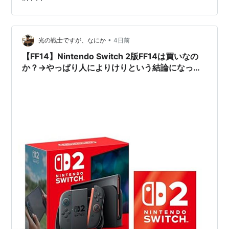
環境の最適化 身体のコンディションの調整 トレーニング
有酸素運動 姿勢 カフェイン抜き 睡眠について おわりに
自己紹介 名前は明日から頑張るでネット上を徘徊してい
•
ます。 他にやっているゲームとしてはGTFO，グラブル
光の戦士ですが、なにか
4日前
などをやってます。 FF14自体は2025の…
【FF14】Nintendo Switch 2版FF14は買いなの
か？→やっぱり人によりけりという結論になって
しまう