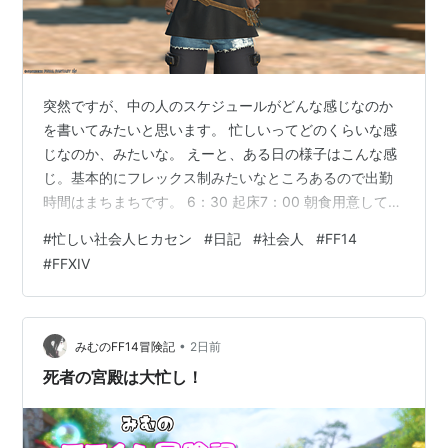
突然ですが、中の人のスケジュールがどんな感じなのか
を書いてみたいと思います。 忙しいってどのくらいな感
じなのか、みたいな。 えーと、ある日の様子はこんな感
じ。基本的にフレックス制みたいなところあるので出勤
時間はまちまちです。 6：30 起床7：00 朝食用意して食
べる7：30 家族が起き出してくるのでその分の朝食を出
#
忙しい社会人ヒカセン
#
日記
#
社会人
#
FF14
す 洗濯機スタート8：00 家族の朝食が終わって洗濯も完
#
FFXIV
了するので干す 干し終えたら食器洗って片付ける8：30
出勤(通勤スタート)10：00 職場到着、業務開始 適当な時
間に昼食 18：00 業務終了だと良いかなーって感じ18：
30 退勤（どう頑張っても30分はバスが来ないのでこ…
•
みむのFF14冒険記
2日前
死者の宮殿は大忙し！