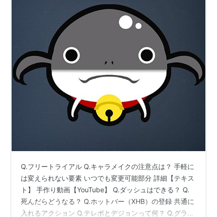
Q.フリートライアル Q.キャラメイクの注意点は？ 手軽に
は変えられない要素 いつでも変更可能部分 詳細【テキス
ト】 手作り動画【YouTube】 Q.ダッシュはできる？ Q.
死んだらどうなる？ Q.ホットバー（XHB）の登録 共通に
入れるアクション Q.テレポとデジョンって何？ Q.グラン