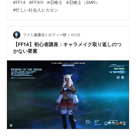
#
FF14
#
FFXIV
#
召喚士
#
召喚士（SMN）
日は戦闘したい気分でもあったので…というか、キャス
#
忙しい社会人ヒカセン
ター勢の召喚士がちょっとずつ上がってきてるので。 こ
こならダッシュで駆け抜けられるんじゃないか？なん
て。 まあでも、やったことある人はわかると思うんだけ
ど、コンサポだとIDはまとめ進行というの？ができませ
•
ファミ蔵通信トロフィー部
6日前
んでした。ちょこち…
【FF14】初心者講座：キャラメイク取り返しのつ
かない要素