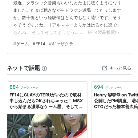
最近、クラシック音楽もいいなとたまに聴くようになり
ました。たまに聴きながらドラケン道場してたりします
が、数十億という経験値はとんでもなく遠いです。そり
ゃそうですよね。リアルマネーよりかははるかに楽です
もんね。 そしてそしてとうとう……、 FF14製品版買いま
した！ 実はそれまでギャザクラばかりしていて、けれど
#
ゲーム
#
FF14
#
ギャザクラ
も体験版ではマーケット（プレイヤー同士でアイテムを
売買できるところ）とリテイナー（所持品を預かってく
れたりマーケットで売買してくれる素敵なキャラ）が使
ネットで話題
もっと見る
えませんので、所持品が一杯になっていたんですよね。
ちまちまやっていくのが好きな自分には、マーケット機
能はぜひとも堪能したいのです！ で、サ…
884
694
ブックマーク
ブックマーク
FF14にGLAYのTERUがいたので取材
Henry 🤡🦊🐵 on Tw
申し込んだらOKされちゃった！ MSX
公開したPM講座。 著
から始まる濃厚なゲーム歴、そして初
CTOだった橋本善久氏
MMOの興奮を訊く【聞き手:「光のお
酷い初代FF14の立て
父さん」マイディー】
に導いている。 10年
おらず、プロジェクト
は必読。 画像は抜粋
https://t.co/qGRAg2