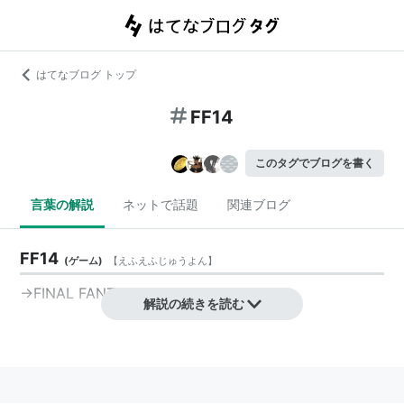
はてなブログ トップ
FF14
このタグでブログを書く
言葉の解説
ネットで話題
関連ブログ
FF14
(
ゲーム
)
【
えふえふじゅうよん
】
→
FINAL FANTASY XIV
解説の続きを読む