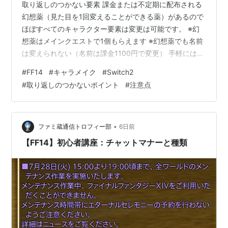
取り返しのつかない要素 課金または不定期に配布される
幻想薬（見た目を1回変えることができる薬）があるので
ほぼすべてのキャラクター要素は変更は可能です。 ※幻
想薬はメインクエストで1個もらえます ※幻想薬でも名前
は変えられない（名前は課金1100円で変更） 手軽には変
えられない要素 名前 ワールド 種族 性別 声 身長 肌の色
#
FF14
#
キャラメイク
#
Switch2
骨格（瞳や顔の輪郭など） 瞳の色（アウラの瞳のリング
#
取り返しのつかないポイント
#
注意点
は変更ができる） キャラクターの誕生日 守護神 いつで
も変更可能部分 ストーリーで美容師が解放されます 髪型
髪色 くちびるの色 ほくろや傷 眉・ひげ フェイスペイン
ト 刺青など（種族による） 動画で確認【YouTube…
•
ファミ蔵通信トロフィー部
6日前
【FF14】初心者講座：チャットマナーと種類