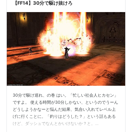
【FF14】30分で駆け抜けろ
30分で駆け巡れ、の巻 はい。「忙しい社会人ヒカセン」
ですよ。 使える時間が30分しかない、というのでうーん
どうしようかなーと悩んだ結果、気合い入れてレベル上
げに行くことに。「釣りはどうした？」という話もある
けど、ダッシュでなんとかいけないか？と。
siaineorzea.hatenablog.jp 釣り場開拓も楽しいけど、今