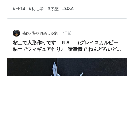
ドカンパニーはどこの所属がいいですか？ Q.クエストの
#
FF14
#
初心者
#
序盤
#
Q&A
優先度は？ Q.FATE（フェイト）って何？ Q.チョコボ ①
チョコボに乗る ②バディとして共に戦う Q.ミニマップ
を北固定にしたいです Q.リテイナー リテイナーの職業は
•
かなり重要です Q.クラスの切り替え Q.オンラインプレイ
猫娘7号の お楽しみ袋
7日前
は必須？ Q.ゴールドソ…
粘土で人形作りです ６８ （グレイスカルピー
粘土でフィギュア作り♪ 諸事情で ねんどろいど
風 『戦神ハルオーネ』様 制作 中編）★ファイ
ナルファンタジー１４★