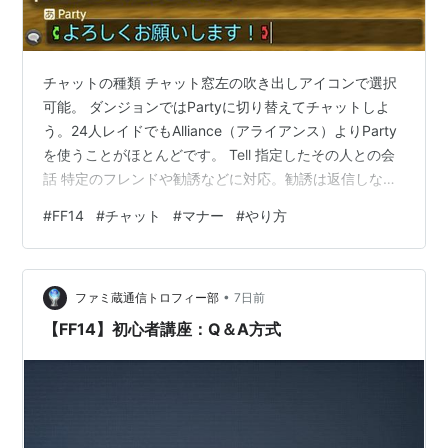
チャットの種類 チャット窓左の吹き出しアイコンで選択
可能。 ダンジョンではPartyに切り替えてチャットしよ
う。24人レイドでもAlliance（アライアンス）よりParty
を使うことがほとんどです。 Tell 指定したその人との会
話 特定のフレンドや勧誘などに対応。勧誘は返信しなく
ても問題ありません Say 自分のすぐ近くの周囲の人 クエ
#
FF14
#
チャット
#
マナー
#
やり方
ストで使うことが多い。見知らぬ人に蘇生してもらった
場合など「ありがとう」と一言いう場合にも Party パー
ティを組んでる人との会話 最も使うチャット。オンライ
•
ンダンジョンでは自動的にパーティが組まれるのでチャ
ファミ蔵通信トロフィー部
7日前
ットをPartyに切り替えて「よろしくお願いしま…
【FF14】初心者講座：Q＆A方式