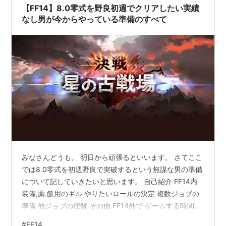
を擦ってPC起動させたり。 つまるところ誰からも連絡来
【FF14】8.0零式を野良初週でクリアしたい実績
ないで一人で遊んでる状態です。 そ…
なし男が今からやっている準備のすべて
みなさんどうも。 明日から頑張るといいます。 さてここ
では8.0零式を初週野良で突破するという無謀な男の準備
について記していきたいと思います。 自己紹介 FF14内
装備,薬.飯用のギル やりたいロールの決定 複数ジョブの
準備 他ジョブの理解 その他 FF14外で ゲームする時間の
確保 生活消耗品の確保 情報収集の準備 デバイス・通信
#
FF14