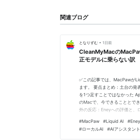
ロモーションで販売する他社に遅れ
その後、創業者の1人スティーブ・ジ
関連ブログ
スのOSを獲得する。2000年9月、U
のプリエンティブマルチタスクやメ
ようになった
*1
。
•
となりずむ
1日前
CleanMyMacのMac
正モデルに乗らない訳
*1
:
初期のMacはCPU、メモリリソ
リプロテクションなどの機構を使用
✅この記事では、MacPawがLi
たが、安定性は低下した。
ます。 要点まとめ：土台の発
を1つ足すことではなかった A
のMacで、今できることとできな
外の反応：Eneyへの評価と
リの会社が、推論エンジンを書い
#
MacPaw
#
Liquid AI
#
Ene
なりです。 CleanMyMacやSe
#
ローカルAI
#
AIアシスタン