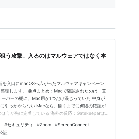
cを狙う攻撃。入るのはマルウェアではなく本
新を入口にmacOSへ広がったマルウェアキャンペーン
ついて整理します。 要点まとめ：Macで確認されたのは「置
ーバーの棚に、Mac用が1つだけ混じっていた 中身が
に引っかからない Macなら、開くまでに何段の確認が
うが先に定着している 海外の反応：Gatekeeperは
怖がる材料と、確かめられたことの距離 まとめ：見方が
ア
#
セキュリティ
#
Zoom
#
ScreenConnect
とき どうも、となりです。 Macを狙う攻撃の話は、こ
公証