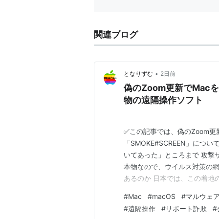
関連ブログ
•
となりずむ
2日前
偽のZoom更新でMa
物の遠隔操作ソフト
✅この記事では、偽のZoom更
「SMOKE#SCREEN」に
いてあった」ところまで 攻撃サ
本物なので、ウイルス対策の網
あるのか 日本では、この着地のほ
止めてくれるのか ひとこと：
#
Mac
#
macOS
#
マルウェ
変わるのは、配布経路が見えた
#
遠隔操作
#
サポート詐欺
#
こ数か月だけでも何…