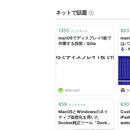
ネットで話題
1355
803
ブックマーク
macOSでディスプレイ1枚で
ma
作業する技術 - Qiita
はパ
る -
ログ
qiita.com
bl
659
630
ブックマーク
MacOSとWindowsのネイ
Cust
ティブ仮想化を用いた
iPad
Docker純正ツール「Docker
watc
for Mac/Windows」登場、
Cont