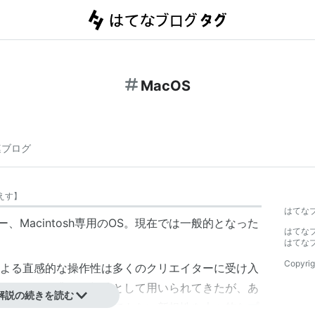
MacOS
連ブログ
えす
】
はてな
ー、Macintosh専用のOS。現在では一般的となった
はてな
はてな
Copyrig
よる直感的な操作性は多くのクリエイターに受け入
など多くの業界で標準として用いられてきたが、あ
解説の続きを読む
の変化に乏しく、新規でもない新規性を大々的なプ