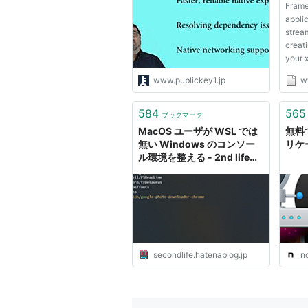
Frame
VirtualBoxは不要に
appli
strea
creati
your 
intuit
www.publickey1.jp
w
wide r
584
565
ブックマーク
MacOS ユーザが WSL では
無料
無い Windows のコンソー
リケ
ル環境を整える - 2nd life
(移転しました)
secondlife.hatenablog.jp
n