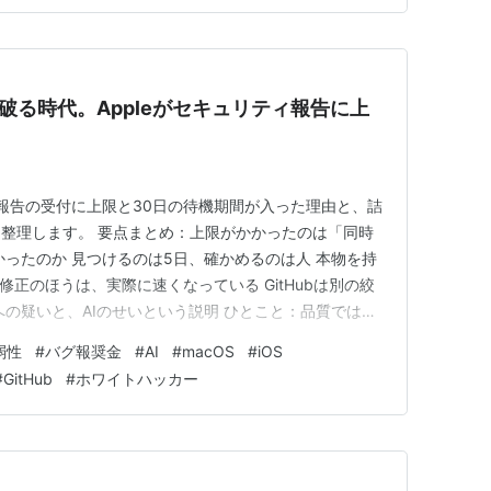
を破る時代。Appleがセキュリティ報告に上
グ報告の受付に上限と30日の待機期間が入った理由と、詰
整理します。 要点まとめ：上限がかかったのは「同時
かったのか 見つけるのは5日、確かめるのは人 本物を持
修正のほうは、実際に速くなっている GitHubは別の絞
への疑いと、AIのせいという説明 ひとこと：品質ではな
使う側から見て変わったこと どうも、となりです。 セキ
弱性
#
バグ報奨金
#
AI
#
macOS
#
iOS
窓口が、6月から狭くなっていました。理由が攻撃の増
#
GitHub
#
ホワイトハッカー
…