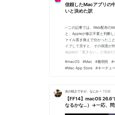
信頼したMacアプリの
いと決めた訳
✅この記事では、Web配布の
と、Appleが修正不要と判断
ァイル置き換えで分かったこと 
イブして戻すと、その保護が外
Appleが「直さない」と決め
人はやらない」と「うちの母は
#
macOS
#
Mac
#
脆弱性
#
まとめ：見慣れたアイコンは、
#
Mac App Store
#
キーチェ
アプリを入れて、一度起動す…
•
光の戦士ですが、なにか
7日前
【FF14】macOS 2
なるかな…）→一応、