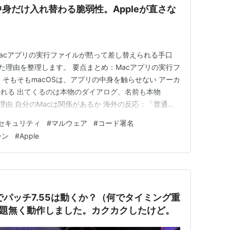
中身だけ入れ替わる脆弱性。Appleが直さな
Macアプリの実行ファイルが黙って差し替えられる手口
した理由を整理します。 要点まとめ：Macアプリの実行フ
そもそもmacOSは、アプリの中身を触らせない アーカ
れる 出てくるのは本物のダイアログ、名前も本物
た理由 自分のMacは関係があるか 海外の反応：「普通の
やる」 ひとこと：筋の通った結論と、閉じ方は別の話
セキュリティ
#
マルウェア
#
コード署名
中身の身元証明ではない どうも、となりです。 Macに
ーン
#
Apple
6.6でパッチ7.55は動くか？（何でタイミング重
問題無く動作しました。カクカクしたけど。