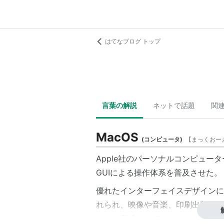
はてなブログ トップ
言葉の解説
ネットで話題
関
MacOS
(
コンピュータ
)
【
まっくおー
Apple社のパーソナルコンピュータ
GUIによる操作体系を普及させた。
優れたインターフェイスデザインに
れられ、映像や音楽、印刷出版関係
まりに完成されていたためにその後