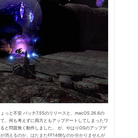
と不安 パッチ7.55のリリースと、macOS 26.6の
って、何も考えずに両方ともアップデートしてしまったワ
ると問題無く動作しました。 が、やはりOSのアップデ
が消えるのか、はたまたFF14側なのか分かりませんが