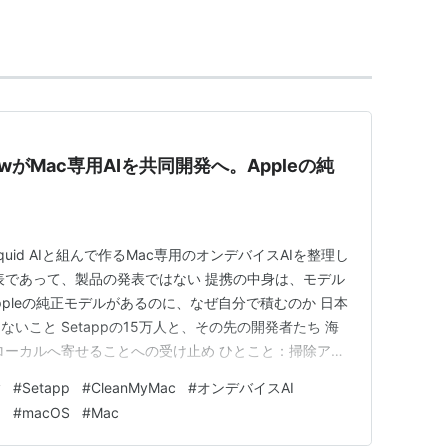
をとり、数年間業績が落ち込んだ。
ョブズが復帰すると共にNeXTを吸収しUNIXベー
NIXベースの新OS「Mac OS X」をリリース。従来
モリプロテクションがないMacOSよりも安定する
PawがMac専用AIを共同開発へ。Appleの純
ースが限られていたため、68000が持っていたメモ
せず特権モードで動作したため、速度性能は上昇し
quid AIと組んで作るMac専用のオンデバイスAIを整理し
表であって、製品の発表ではない 提携の中身は、モデル
ppleの純正モデルがあるのに、なぜ自分で積むのか 日本
いこと Setappの15万人と、その先の開発者たち 海
、ローカルへ寄せることへの受け止め ひとこと：掃除アプ
ている まとめ：次に見るのはEneyの中身 どうも、と
y
#
Setapp
#
CleanMyMac
#
オンデバイスAI
tappを出しているMacPawが、Liqui…
ト
#
macOS
#
Mac