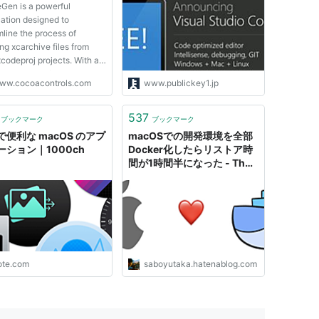
Gen is a powerful
MacOS、Linuxに対応、無
cation designed to
料提供。Build 2015
mline the process of
ng xcarchive files from
xcodeproj projects. With an
ive user interface and a
ww.cocoacontrols.com
www.publickey1.jp
ange of functional capab...
537
ブックマーク
ブックマーク
で便利な macOS のアプ
macOSでの開発環境を全部
ーション｜1000ch
Docker化したらリストア時
間が1時間半になった - The
paradigm shift
ote.com
saboyutaka.hatenablog.com