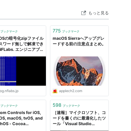
もっと見る
775
ブックマーク
ブックマーク
cOSの暗号化zipファイル
macOS Sierraへアップグレ
スワード無しで解凍でき
ードする前の注意点まとめ。
 NFLabs. エンジニアブ
og.nflabs.jp
applech2.com
598
ブックマーク
ブックマーク
om Controls for iOS,
［速報］マイクロソフト、コ
OS, macOS, tvOS, and
ードを書くのに最適化したツ
hOS - Cocoa
ール「Visual Studio
rols
Code」発表。Windows、