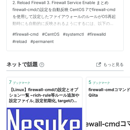
2. Reload Firewall 3. Firewall Service Enable まとめ
firewall-cmdの設定を自動反映 CentOS 7でfirewall-cmd
を使用して設定したファイアウォールのルールがOS再起
動時にも自動的に反映されるようにするには、以下の手
順を実行します。 1. Permanentオプション まず、
#
firewall-cmd
#
CentOS
#
systemctl
#
firewalld
firewall-cmdコマンドでルールを追加するときに--
#
reload
#
permanent
permanentオプションを使用します。 このオプションを
付けることで、設定が恒久的に保存されます。 sudo f…
ネットで話題
もっと見る
7
5
ブックマーク
ブックマーク
【Linux】firewall-cmdの設定とオプ
firewall-cmdコマ
ション一覧 ~rich-rule等ルール追加や
Qiita
設定ファイル, 設定初期化, targetの意
味, serviceの定義~