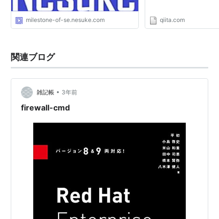
milestone-of-se.nesuke.com
qiita.com
関連ブログ
•
雑記帳
3年前
firewall-cmd