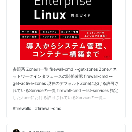
参照系 Zoneの一覧 firewall-cmd --get-zones Zoneとネ
ットワークインタフェースの関係確認 firewall-cmd --
get-active-zones 現在のデフォルトZoneにおける許可さ
れているServiceの一覧 firewall-cmd --list-services 指定
したZoneにおける許可されているServiceの一覧
firewall-cmd --list-services --zone=internal 現在のデフ
#
firewalld
#
firewall-cmd
ォルトZoneにおける許可されているポートの一覧 但し、
サービスによって開放されているポート情報は表示され
ない。 firewal…