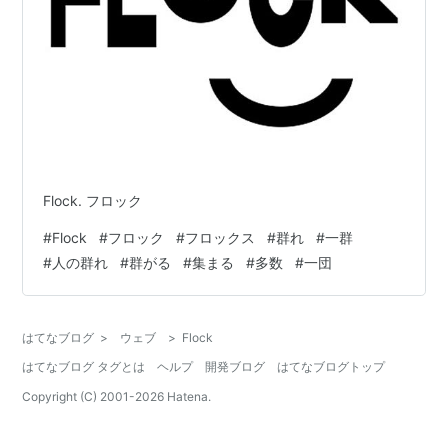
Flock. フロック
#
Flock
#
フロック
#
フロックス
#
群れ
#
一群
#
人の群れ
#
群がる
#
集まる
#
多数
#
一団
はてなブログ
>
ウェブ
>
Flock
はてなブログ タグとは
ヘルプ
開発ブログ
はてなブログトップ
Copyright (C) 2001-
2026
Hatena.