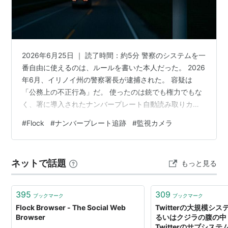
2026年6月25日 ｜ 読了時間：約5分 警察のシステムを一
番自由に使えるのは、ルールを書いた本人だった。 2026
年6月、イリノイ州の警察署長が逮捕された。 容疑は
「公務上の不正行為」だ。 使ったのは銃でも権力でもな
く、署に導入されたナンバープレート自動読み取りカメ
ラ（ALPR）システム。 元交際相手やその元カレを、令状
#
Flock
#
ナンバープレート追跡
#
監視カメラ
なしで何百回も位置追跡していた。 そしてこの話には、
もっと驚くべき続きがある。 同じ時期、システムを運営
する Flock社（フロック・セーフティ） の法務トップ
ネットで話題
もっと見る
が、ラジオで「最も多い悪用はex-girlfriend（元カノ）の
追跡だ」と認めていたのだ。 この記事でわかること…
395
309
ブックマーク
ブックマーク
Flock Browser - The Social Web
Twitterの大規模シ
Browser
るいはクジラの腹の中
Twitterのサブシステム