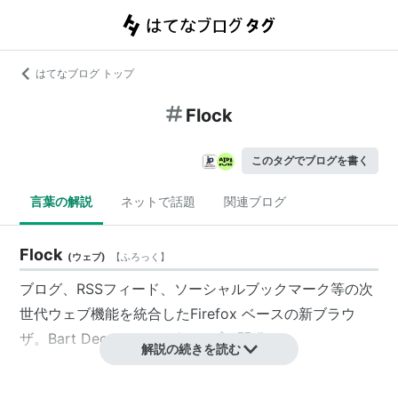
はてなブログ トップ
Flock
このタグでブログを書く
言葉の解説
ネットで話題
関連ブログ
Flock
(
ウェブ
)
【
ふろっく
】
ブログ、RSSフィード、ソーシャルブックマーク等の次
世代ウェブ機能を統合したFirefox ベースの新ブラウ
ザ。Bart Decrem らのグループが開発。
解説の続きを読む