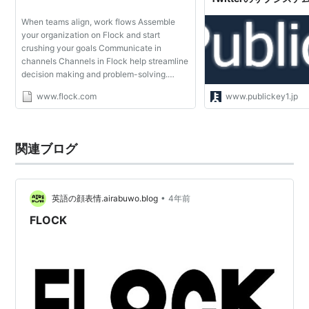
「Kestrel」「Flock 
When teams align, work flows Assemble
your organization on Flock and start
crushing your goals Communicate in
channels Channels in Flock help streamline
decision making and problem-solving.
Organize your conversations and manage
www.flock.com
www.publickey1.jp
all your work in channels to hit your
business objectives. Discuss w...
関連ブログ
•
英語の顔表情.airabuwo.blog
4年前
FLOCK