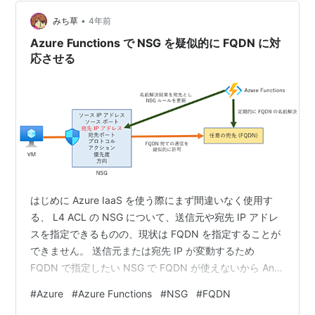
IP アドレスで構成されており、それぞれの特性に…
•
みち草
4年前
Azure Functions で NSG を疑似的に FQDN に対
応させる
はじめに Azure IaaS を使う際にまず間違いなく使用す
る、 L4 ACL の NSG について、送信元や宛先 IP アドレ
スを指定できるものの、現状は FQDN を指定することが
できません。 送信元または宛先 IP が変動するため
FQDN で指定したい NSG で FQDN が使えないから Any
宛て、だと許可範囲が広すぎる FQDN のためだけに FW
#
Azure
#
Azure Functions
#
NSG
#
FQDN
を入れるなどコストがかかるようなことはしたくない そ