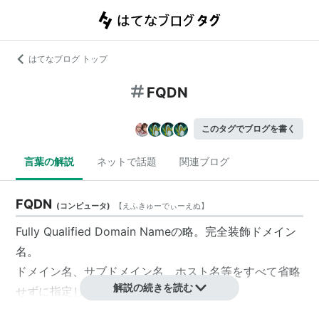
はてなブログ トップ
FQDN
このタグでブログを書く
言葉の解説
ネットで話題
関連ブログ
FQDN
(
コンピュータ
)
【
えふきゅーでぃーえぬ
】
Fully Qualified Domain Nameの略。完全装飾ドメイン
名。
ドメイン名、サブドメイン名、ホスト名等をすべて省略
解説の続きを読む
せずに指定して記述したドメイン名のこと。
例えばd.hatena.ne.jpなどといったものがそれにあた