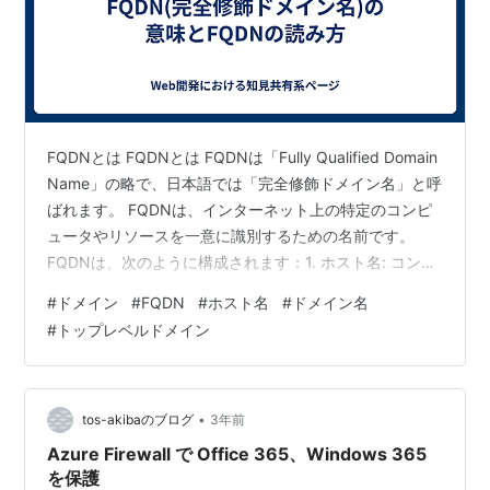
FQDNとは FQDNとは FQDNは「Fully Qualified Domain
Name」の略で、日本語では「完全修飾ドメイン名」と呼
ばれます。 FQDNは、インターネット上の特定のコンピ
ュータやリソースを一意に識別するための名前です。
FQDNは、次のように構成されます：1. ホスト名: コンピ
ュータやリソースの名前。 2. ドメイン名: ネットワーク
#
ドメイン
#
FQDN
#
ホスト名
#
ドメイン名
内のサブドメインを示します。 3. トップレベルドメイン
#
トップレベルドメイン
（TLD）: 最上位のドメイン名（例：.com, .org, .net）。
例えば、「www.example.com」というFQDNは、次のよ
うに分解できます： www（ホスト名） ex…
•
tos-akibaのブログ
3年前
Azure Firewall で Office 365、Windows 365
を保護