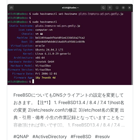
FreeBSDについてもDNSクライアントの設定を変更して
おきます。【注*1】 1. FreeBSD13.4 / 8.4 / 7.4 1)host名
の変更 2)/etc/resolv.confの修正 3)/etc/host名の変更 出
典・引用・備考 小生の作業記録となっていますことをご
容赦頂ければ幸いです🙇‍♂️。 1. FreeBSD13.4 / 8.4 / 7.4 動
いているからと、一部はほったらかしにしていたので
#
QNAP
#
ActiveDirectory
#
FreeBSD
#
resolv
😅、まだ、FreeBSD 8.4 / 7.4がいたりします😅。 1)host