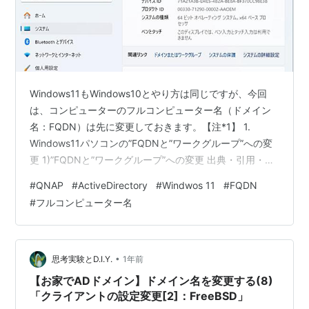
Windows11もWindows10とやり方は同じですが、今回
は、コンピューターのフルコンピューター名（ドメイン
名：FQDN）は先に変更しておきます。【注*1】 1.
Windows11パソコンの”FQDNと”ワークグループ”への変
更 1)”FQDNと”ワークグループ”への変更 出典・引用・備
考 ドメインメンバーWindowsパソコンは、
#
QNAP
#
ActiveDirectory
#
Windwos 11
#
FQDN
ActiveDirectory（AD）ドメインに個別に参加させる必要
#
フルコンピューター名
があり（*2）、ドメイン参加時には、一旦、FQDNの変
更を行い、再起動後にADドメインに参加させる必要があ
ります、 また、すでにADドメインコントローラ（AD-
DC）に登録されているホストは…
•
思考実験とD.I.Y.
1年前
【お家でADドメイン】ドメイン名を変更する(8)
「クライアントの設定変更[2]：FreeBSD」