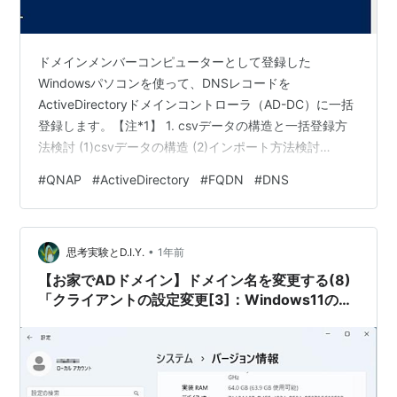
ドメインメンバーコンピューターとして登録した
Windowsパソコンを使って、DNSレコードを
ActiveDirectoryドメインコントローラ（AD-DC）に一括
登録します。【注*1】 1. csvデータの構造と一括登録方
法検討 (1)csvデータの構造 (2)インポート方法検討
a,)RSATのコマンド（dnscmd）を使う b.)ADメンバー
#
QNAP
#
ActiveDirectory
#
FQDN
#
DNS
Linux/FreeBSD上でsamba-toolを使う。 c.)QNAP上で
samba-toolを実行する d.)ドメインメンバーWinマシン上
のPowerShellを使う。 2. PowerShellスクリプトの準備と
•
一括登録 (1)PowerSh…
思考実験とD.I.Y.
1年前
【お家でADドメイン】ドメイン名を変更する(8)
「クライアントの設定変更[3]：Windows11の
FQDN変更」