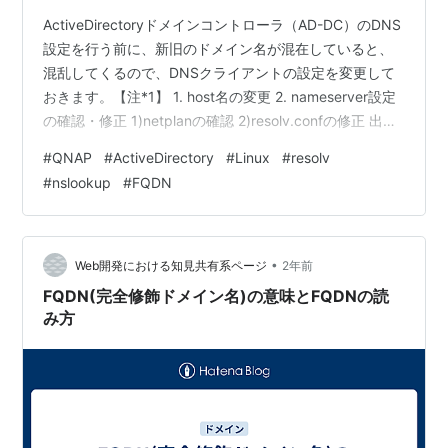
ActiveDirectoryドメインコントローラ（AD-DC）のDNS
設定を行う前に、新旧のドメイン名が混在していると、
混乱してくるので、DNSクライアントの設定を変更して
おきます。【注*1】 1. host名の変更 2. nameserver設定
の確認・修正 1)netplanの確認 2)resolv.confの修正 出
典・引用・備考 1. host名の変更 ターミナルを起動し、”
#
QNAP
#
ActiveDirectory
#
Linux
#
resolv
hostnamectl ”でホストのFQDNを変更します。
#
nslookup
#
FQDN
user@ubuntu24.04:~$ sudo hostnamectl set-
hostname [ホスト名].hoge.jp "sudo host…
•
Web開発における知見共有系ページ
2年前
FQDN(完全修飾ドメイン名)の意味とFQDNの読
み方