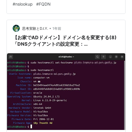
#
nslookup
#
FQDN
名の変更 [root@freebsd]# vi /etc/rc.conf 下記の黄色字
部分を修正します…
•
思考実験とD.I.Y.
1年前
【お家でADドメイン】ドメイン名を変更する(8)
「DNSクライアントの設定変更：
Ubuntu24.04」