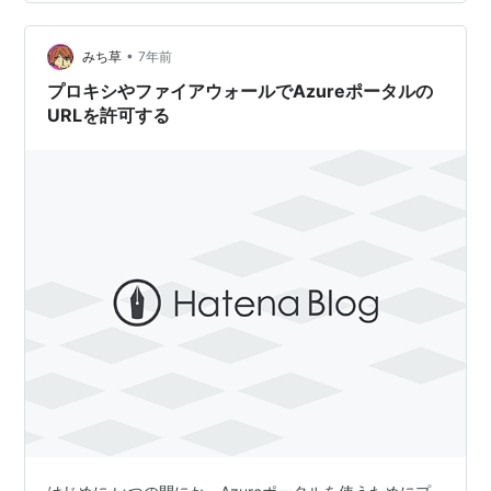
んな時に使える解決策として、 Azure Functions を用い
た NSG ルール更新を実装したのでまとめます。 目次 は
•
じめに 目次 構成 環境構築 NSG Functio…
みち草
7年前
プロキシやファイアウォールでAzureポータルの
URLを許可する