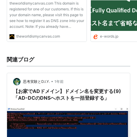
theworldismycanvas.com This domain is
registered for one of our customers. If this is
your domain name, please visit this page to
see how to register it as DNS zone into your
account. Note: If you already have
registered the DNS zone for your domain
theworldismycanvas.com
e-words.jp
name, please wait for DNS propagation.
Your web...
関連ブログ
•
思考実験とD.I.Y.
1年前
【お家でADドメイン】ドメイン名を変更する(9)
「AD-DCのDNSへホストを一括登録する」