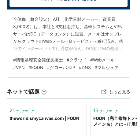
全体像（舞台設定） A社（化学素材メーカー、従業員
8,000名）は、本社と6支社を持ち、基幹システムとVPN
サーバはDC（データセンタ）に設置。メールはオンプレ
からクラウドのWebメール（Bサービス）へ移行済み。移
行でインターネット向け通信が増え、DC側UTMの処理が
逼迫気味、というスタートです。テレワークではVPN経
#
情報処理安全確保支援士
#
クラウド
#
Webメール
由で基幹や利用者LANだけでなく、インターネット（Bサ
#
VPN
#
FQDN
#
グローバルIP
#
DNS
#
マルウェア
ービス）もVPN経由で出ていく設計が採られています。
図1・表1：現在のネットワークと装置の役割 図1は「DC
のUTMをインターネット境界に置き、社内（本社・支
ネットで話題
もっと見る
社）からの通信は基本DC経由」という骨格。表1では、
VPNはIPs…
21
15
ブックマーク
ブックマーク
theworldismycanvas.com | FQDN
FQDN（完全修飾ドメイ
メイン名）とは - IT用語