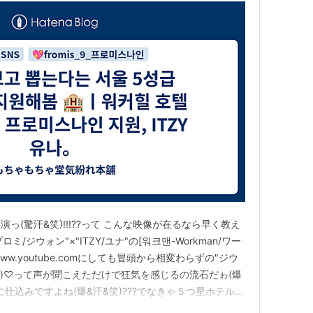
っ(驚汗&笑)!!!??って こんな映像が在るなら早く教え
プロミ/ジウォン"×"ITZY/ユナ"の[워크맨-Workman/ワー
w.youtube.comにしても冒頭から相変わらずの"ジウ
悦&笑)♡って声が聞こえただけで狂気を感じるの流石だゎ(爆
に仕込みですよね(爆&汗&笑)???でなきゃ５つ星ホテル的
ジウォン"&笑)!!!??...まぁ観てる分には楽しくてOKなん