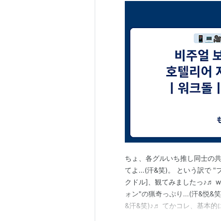
ちょ、各グルいち推し同士の共演
てよ...(汗&笑)。 という訳で "
クドル]、観てみましたっ♪♬ ww
ォン"の猟奇っぷり...(汗&
&汗&笑)♪♬ てかコレ、基本的
に失礼過ぎでしょ(爆&💦&特に"