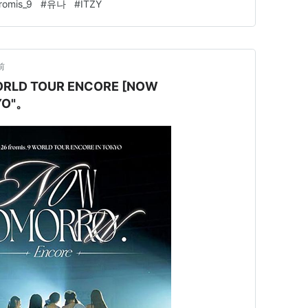
romis_9
#
유나
#
ITZY
ウ…
前
WORLD TOUR ENCORE [NOW
YO"。