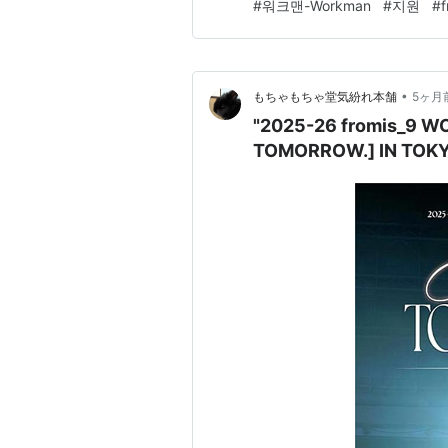
#
워크맨-Workman
#
지원
#
f
ですが(爆&笑)♪♬ にしても"ジ
•
もちゃもちゃ堂気紛れ本舗
5ヶ月
"2025-26 fromis_9 
TOMORROW.] IN TOK