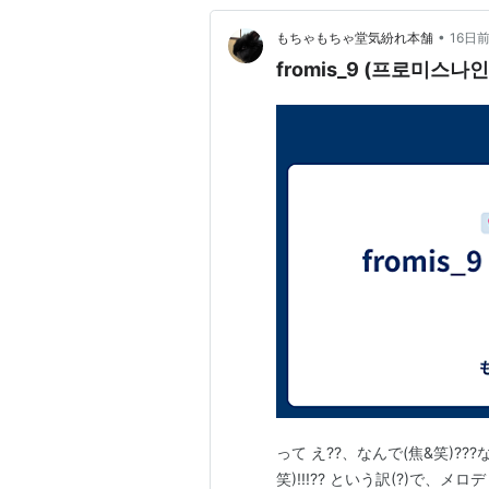
•
もちゃもちゃ堂気紛れ本舗
16日
fromis_9 (프로미스나인) 
って え??、なんで(焦&笑)??
笑)!!!?? という訳(?)で、メ