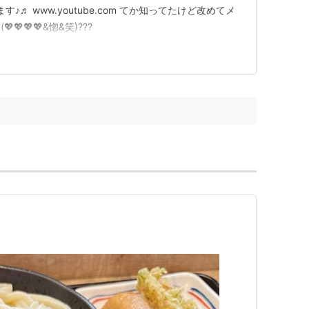
きます♪♬ www.youtube.com てか知ってたけど改めてメ
💖💖&惚&笑)???