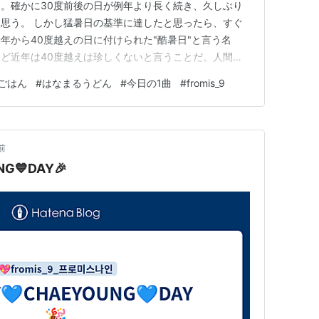
。確かに30度前後の日が例年より長く続き、久しぶり
思う。 しかし猛暑日の基準に達したと思ったら、すぐ
年から40度越えの日に付けられた"酷暑日"と言う名
ど近年は40度越えは珍しくないと言うことだ。人間の
ザなどの異常事態なのに、珍しくないものになってもらっ
ごはん
#
はなまるうどん
#
今日の1曲
#
fromis_9
冷たいものが食べたくて、今日のお昼ご飯ははなまるうどん
食べたくて、ち…
前
NG💙DAY🎉