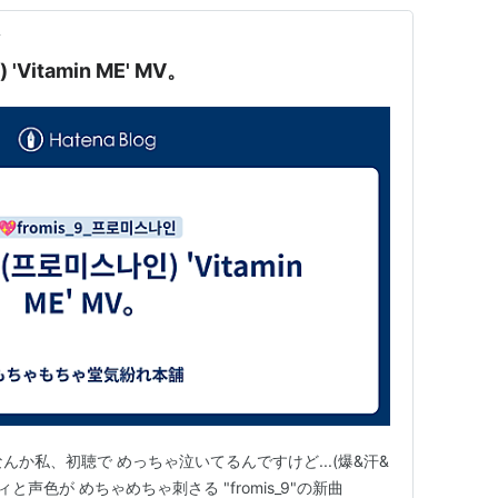
前
'Vitamin ME' MV。
?なんか私、初聴で めっちゃ泣いてるんですけど...(爆&汗&
ロディと声色が めちゃめちゃ刺さる "fromis_9"の新曲