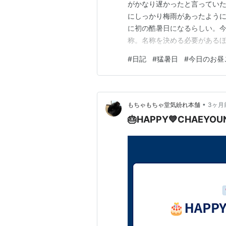
がかなり遅かったと言っていた
にしっかり梅雨があったように
に初の酷暑日になるらしい。今
称。名称を決める必要があるほ
体温なら風邪やインフルエン
#
日記
#
猛暑日
#
今日のお昼
ては困るよ地球。 18:56 
でざるうどん。天ぷらもお米も
•
もちゃもちゃ堂気紛れ本舗
3ヶ月
🎂HAPPY💙CHAEYOU