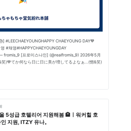
] #LEECHAEYOUNGHAPPY CHAEYOUNG DAY💙
채영 #채영#HAPPYCHAEYOUNGDAY
0 — fromis_9 [프로미스나인] (@realfromis_9) 2026年5月
悦&笑)💙てか何なら日に日に美が増してるよなぁ...(惚&笑)
前
울 5성급 호텔리어 지원해봄 🏨ㅣ워커힐 호
지원, ITZY 유나。