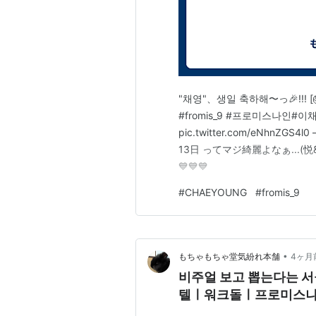
"채영"、생일 축하해〜っ🎉!!! [
#fromis_9 #프로미스나인#이
pic.twitter.com/eNhnZGS4l
13日 ってマジ綺麗よなぁ...(
💙💙💙
#
CHAEYOUNG
#
fromis_9
•
もちゃもちゃ堂気紛れ本舗
4ヶ月
비주얼 보고 뽑는다는 서
텔ㅣ워크돌ㅣ프로미스나인 