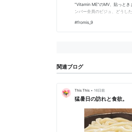
"Vitamin ME"のMV、貼っと
ンバー全員のビジュ、どうした(💖
#
fromis_9
関連ブログ
•
This This
16日前
猛暑日の訪れと食欲。