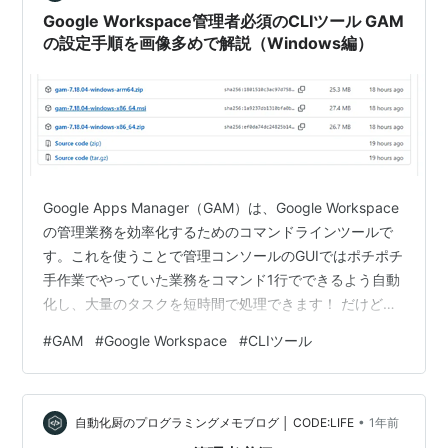
ーアカウント管理 主な内容 作業手順例…
Google Workspace管理者必須のCLIツール GAM
の設定手順を画像多めで解説（Windows編）
Google Apps Manager（GAM）は、Google Workspace
の管理業務を効率化するためのコマンドラインツールで
す。これを使うことで管理コンソールのGUIではポチポチ
手作業でやっていた業務をコマンド1行でできるよう自動
化し、大量のタスクを短時間で処理できます！ だけど難
点はセットアップ手順が地味にハードル高いこと。特権
#
GAM
#
Google Workspace
#
CLIツール
管理者権限を持たせるんですから簡単すぎても困るんで
すが、だからといって手作業は…。ということでこの記
事ではなるべく分かりやすくセットアップ手順を解説し
•
ていきます。 ↓macの方はこちら↓ codelife.cafe GAM
自動化厨のプログラミングメモブログ │ CODE:LIFE
1年前
の概要と主要機能 GAMでできること…