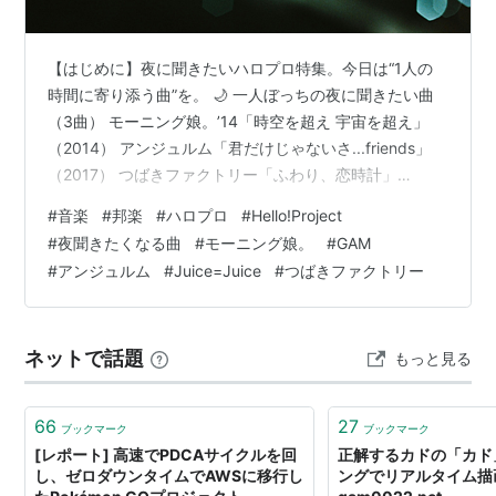
【はじめに】夜に聞きたいハロプロ特集。今日は“1人の
時間に寄り添う曲”を。 🌙 一人ぼっちの夜に聞きたい曲
（3曲） モーニング娘。’14「時空を超え 宇宙を超え」
（2014） アンジュルム「君だけじゃないさ...friends」
（2017） つばきファクトリー「ふわり、恋時計」
（2019） 🌙 少し“セクシー”さを感じたい夜に聞く曲（3
#
音楽
#
邦楽
#
ハロプロ
#
Hello!Project
曲） GAM「メロディーズ」（2007） モーニング娘。
#
夜聞きたくなる曲
#
モーニング娘。
#
GAM
「気まぐれプリンセス」（2009） Juice=Juice「SEXY
#
アンジュルム
#
Juice=Juice
#
つばきファクトリー
SEXY」（2018） 🌙 まとめ 関連記事 【はじめに】夜に
聞きたいハロプロ特集。今日は“1人の時間に寄り添う
曲”を。 夜って、ふと気…
ネットで話題
もっと見る
66
27
ブックマーク
ブックマーク
[レポート] 高速でPDCAサイクルを回
正解するカドの「カド
し、ゼロダウンタイムでAWSに移行し
ングでリアルタイム描画