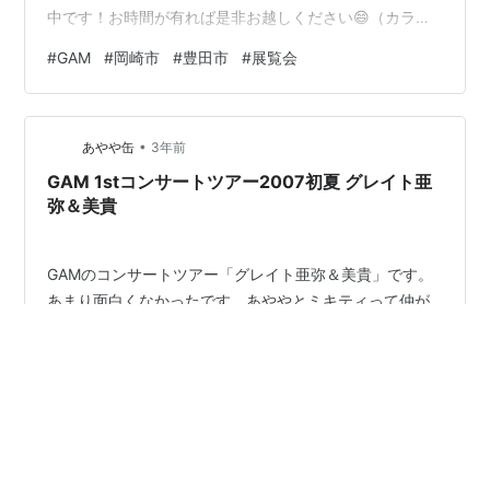
中です！お時間が有れば是非お越しください😄（カラム
先生、9日日曜日は現地にいる予定）#GAM#GAM展
#
GAM
#
岡崎市
#
豊田市
#
展覧会
#artexhibition#豊田市美術館#全県模試#愛知県全県模試
#英単語#CAL#カル#カルイングリッシュ#岡崎市英語#岡
崎市英会話#岡崎市英語教室#英会話#英語#英検#英語教
•
室#岡崎市#岡崎市習い事#東岡崎駅#男川駅
あやや缶
3年前
GAM 1stコンサートツアー2007初夏 グレイト亜
弥＆美貴