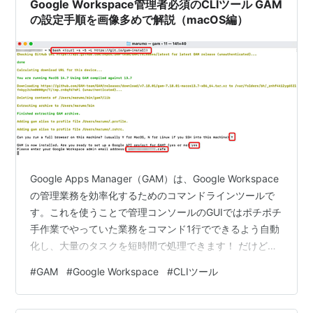
Google Workspace管理者必須のCLIツール GAM
の設定手順を画像多めで解説（macOS編）
Google Apps Manager（GAM）は、Google Workspace
の管理業務を効率化するためのコマンドラインツールで
す。これを使うことで管理コンソールのGUIではポチポチ
手作業でやっていた業務をコマンド1行でできるよう自動
化し、大量のタスクを短時間で処理できます！ だけど難
点はセットアップ手順が地味にハードル高いこと。特権
#
GAM
#
Google Workspace
#
CLIツール
管理者権限を持たせるんですから簡単すぎても困るんで
すが、だからといって手作業は…。ということでこの記
事ではなるべく分かりやすくセットアップ手順を解説し