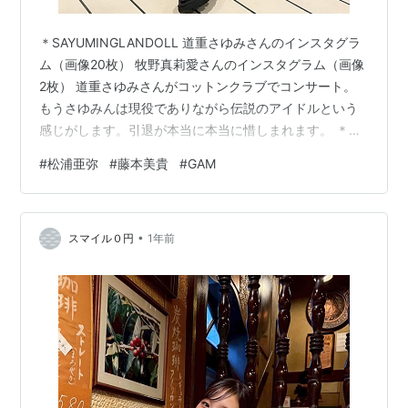
＊SAYUMINGLANDOLL 道重さゆみさんのインスタグラ
ム（画像20枚） 牧野真莉愛さんのインスタグラム（画像
2枚） 道重さゆみさんがコットンクラブでコンサート。
もうさゆみんは現役でありながら伝説のアイドルという
感じがします。引退が本当に本当に惜しまれます。 ＊
Rirandture WEB ALBUM 【WEB掲載】2025-05-
#
松浦亜弥
#
藤本美貴
#
GAM
29Rirandture WEB ALBUM道重さゆみが纏う Lady
Relaxed Moodhttps://t.co/W18b70p53i
pic.twitter.com/DwHBNDcbTR — 道重さゆみ info《非公
•
式》 (@sayumi_info…
スマイル０円
1年前