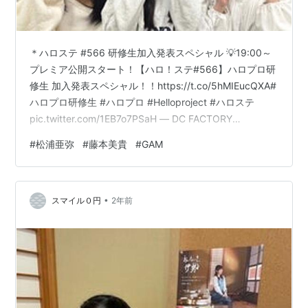
＊ハロステ #566 研修生加入発表スペシャル 💡19:00～
プレミア公開スタート！【ハロ！ステ#566】ハロプロ研
修生 加入発表スペシャル！！https://t.co/5hMIEucQXA#
ハロプロ研修生 #ハロプロ #Helloproject #ハロステ
pic.twitter.com/1EB7o7PSaH — DC FACTORY
(@dcfactory_inc) February 5, 2025 ニュース詳細｜ハロ
#
松浦亜弥
#
藤本美貴
#
GAM
ー！プロジェクト オフィシャルサイト MCは小田さくら
さんと高瀬くるみさん。 オーディションで合格者がいな
かったことについて小田さくらさんのコメントが心に沁
•
みました。 今回加…
スマイル０円
2年前