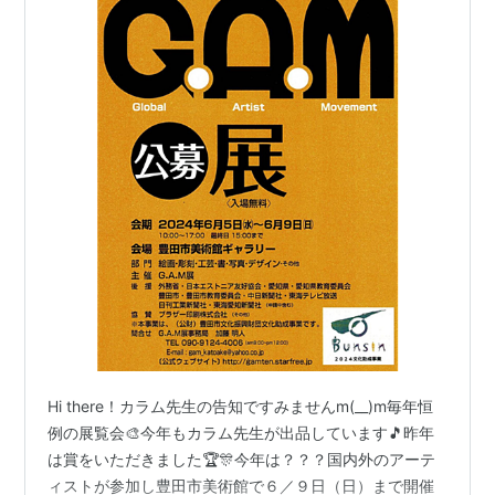
Hi there！カラム先生の告知ですみませんm(__)m毎年恒
例の展覧会🎨今年もカラム先生が出品しています🎵昨年
は賞をいただきました🏆🎊今年は？？？国内外のアーテ
ィストが参加し豊田市美術館で６／９日（日）まで開催