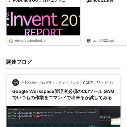
たPokémon GOプロジェクト
gam0022.net
#reinvent [GAM304] |
DevelopersIO
dev.classmethod.jp
gam0022.net
関連ブログ
•
自動化厨のプログラミングメモブログ │ CODE:LIFE
1年前
Google Workspace管理者必須のCLIツール GAM
でいつもの作業をコマンドで出来るか試してみる