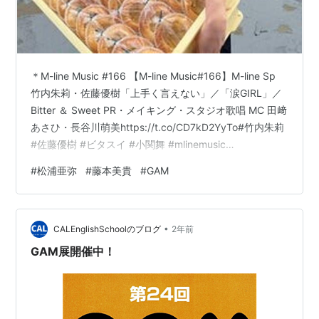
＊M-line Music #166 【M-line Music#166】M-line Sp
竹内朱莉・佐藤優樹「上手く言えない」／「涙GIRL」／
Bitter ＆ Sweet PR・メイキング・スタジオ歌唱 MC 田﨑
あさひ・長谷川萌美https://t.co/CD7kD2YyTo#竹内朱莉
#佐藤優樹 #ビタスイ #小関舞 #mlinemusic
pic.twitter.com/K38Ygn4gg0 — DC FACTORY
#
松浦亜弥
#
藤本美貴
#
GAM
(@dcfactory_inc) October 25, 2024 MCはニューシング
ル発売週ということでBitter & Sweetの田﨑あさひさんと
長谷川萌美さん…
•
CALEnglishSchoolのブログ
2年前
GAM展開催中！