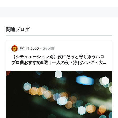
Hall/CRC Texts in Statistical
Science)
作者:
Simon N. Wood
出版社/メーカー:
Chapman and
Hall/CRC
関連ブログ
発売日:
2016/09/21
メディア:
ハードカバー
クリック
: 17回
この商品を含むブログ (8件) を見る
•
#PinIT BLOG
5ヶ月前
【シチュエーション別】夜にそっと寄り添うハロ
GAM
(
一般
)
【
じーえーえむ
】
プロ曲おすすめ6選｜一人の夜・浄化ソング・大
人のセクシー
→
自由アチェ運動