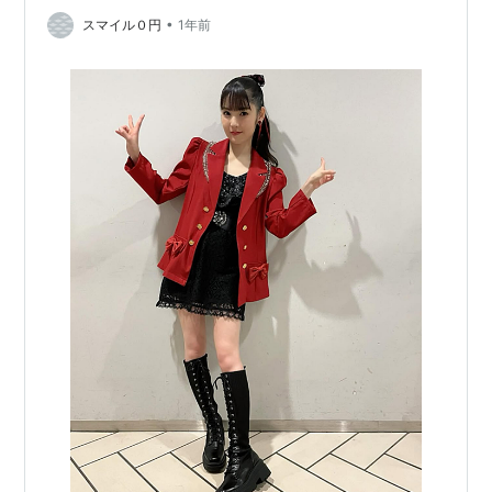
•
ていきます。 ↓Windowsの方はこちら↓ codelife.cafe
スマイル０円
1年前
GAMの概要と主要機能 GAMでで…