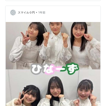
#morningmusume25… pic.twitter.com/BAKIv8GzO1 —
モーニング娘。'25 (@MorningMusumeMg) April 13,
•
2025 #ヨエロスン /…
スマイル０円
1年前