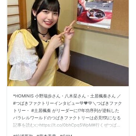
*HOMINIS 小野瑞歩さん・八木栞さん・土居楓奏さん ／
#つばきファクトリーインタビュー💚🧡💚＼つばきファク
トリー・ #土居楓奏 がリーダーに⁉年功序列が逆転した
パラレルワールドのつばきファクトリーは必見❗気になる
記事を読む👉https://t.co/0bhCpq5WpM#行くぜつばき
ファクトリー#小野瑞歩 #八木栞