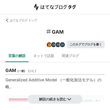
はてなブログ トップ
GAM
このタグでブログを書く
言葉の解説
ネットで話題
関連ブログ
GAM
(
一般
)
【
がむ
】
Generalized Additive Model （一般化加法モデル）の
略。
解説の続きを読む
Generalized Additive Models: An
Introduction with R (Chapman &