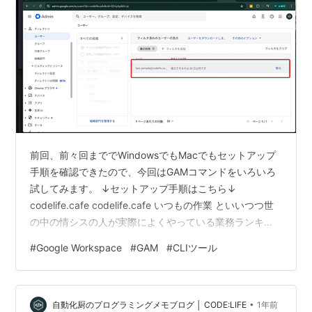
前回、前々回まででWindowsでもMacでもセットアップ
手順を確認できたので、今回はGAMコマンドをいろいろ
試してみます。 ↓セットアップ手順はこちら↓
codelife.cafe codelife.cafe いつもの作業 といいつつ世
の中の情シスの人が実際によくやっている業務ランキン
グとかに合わせたほうが良いかなと思ったのでGPT-5に
#
Google Workspace
#
GAM
#
CLIツール
「よくある業務ランキングTOP10」でディープリサーチ
を依頼。 上位3種類の業務をGAMコマンドでやってみる
ことにします。（上位5種にしようと思ったけど予想して
•
たより検証大変で3にしましたm( )m） 🥇 第1位：ユーザ
自動化厨のプログラミングメモブログ │ CODE:LIFE
1年前