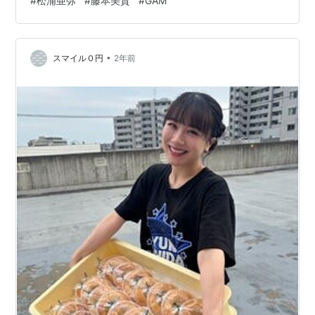
#
松浦亜弥
#
藤本美貴
#
GAM
@tsubakifac_uf@GOTFTV pic.twitter.com/TDlUtpA2Ff
— HOMINIS（ホミニス） (@HOMINIS_edit) December
3, 2024 ＊石田亜佑美さんインタビュー モー娘。#石田
•
亜佑美「もっともっと！と楽しんでいる自…
スマイル０円
2年前