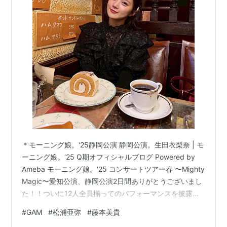
＊モーニング娘。'25静岡公演 静岡公演。生田衣梨奈 | モ
ーニング娘。‘25 Q期オフィシャルブログ Powered by
Ameba モーニング娘。'25 コンサートツアー春 〜Mighty
Magic〜愛知公演、静岡公演2日間ありがとうございまし
た！！ついに12人全員揃ってのパフォーマンスを披露す
ることができました🌟残りの公演も全員で駆け抜けます
#
GAM
#
松浦亜弥
#
藤本美貴
応援よろしくお願いします！#モーニング娘25