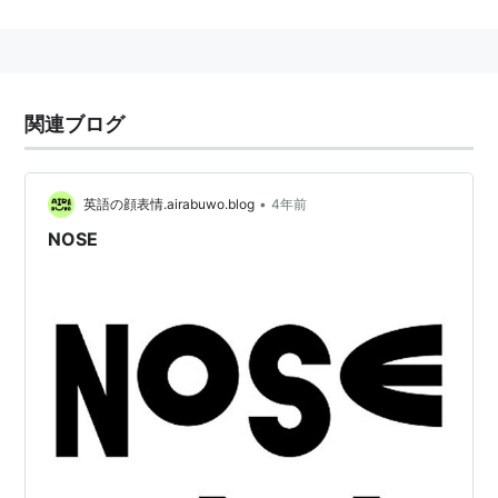
関連ブログ
•
英語の顔表情.airabuwo.blog
4年前
NOSE