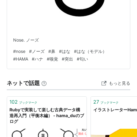
Nose. ノーズ
#
nose
#
ノーズ
#
鼻
#
はな
#
はな（モデル）
#
HAMA
#
ハナ
#
嗅覚
#
突出
#
匂い
ネットで話題
もっと見る
102
27
ブックマーク
ブックマーク
Rubyで実装して楽しむ古典データ構
イラストレーターHama
造再入門（平衡木編） - hama_duのブ
ログ