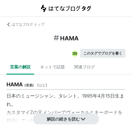
はてなブログ トップ
HAMA
このタグでブログを書く
言葉の解説
ネットで話題
関連ブログ
HAMA
(
音楽
)
【
はな
】
日本のミュージシャン。タレント。1995年4月15日生ま
れ。
カスタマイZの元メンバーでヴォーカルとキーボードを
解説の続きを読む
担当していた。