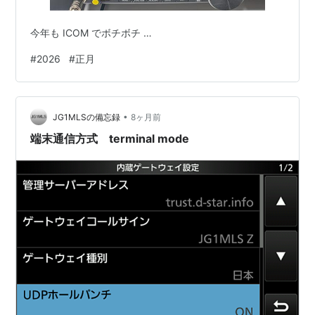
今年も ICOM でボチボチ …
#
2026
#
正月
•
JG1MLSの備忘録
8ヶ月前
端末通信方式 terminal mode