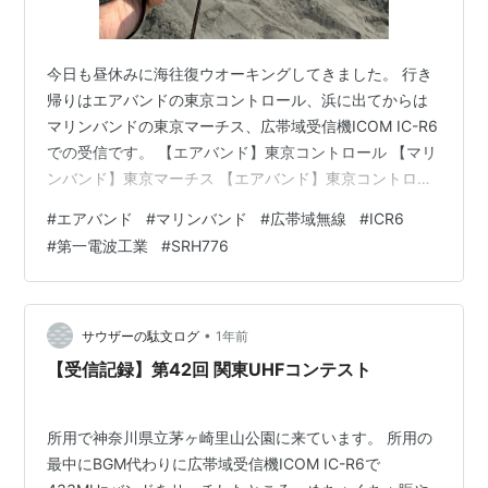
今日も昼休みに海往復ウオーキングしてきました。 行き
帰りはエアバンドの東京コントロール、浜に出てからは
マリンバンドの東京マーチス、広帯域受信機ICOM IC-R6
での受信です。 【エアバンド】東京コントロール 【マリ
ンバンド】東京マーチス 【エアバンド】東京コントロー
ル ワッチしている東京コントロールの周波数は
#
エアバンド
#
マリンバンド
#
広帯域無線
#
ICR6
120.500MHz（AM）です。宅内でも屋外住宅街でもよく
#
第一電波工業
#
SRH776
聴こえます。管制官は日本人でしょうから、その発音や
イントネーションなどはわかりやすく聴きやすいです。
男性も女性もいらっしゃいますね。女性管制官のお声、
癒やしです(^^) そうそう、管制官の指示に応答されてい
•
サウザーの駄文ログ
1年前
る巻き舌な英語イントネ…
【受信記録】第42回 関東UHFコンテスト