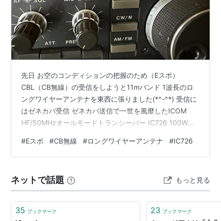
先日 お空のコンディションの把握のため（Eスポ）
CBL（CB無線）の受信をしようと11mバンド 1波長のロ
ングワイヤーアンテナを東西に張りました(*^-^*) 受信に
はゼネカバ受信 ゼネカバ送信で一世を風靡したICOM
HF/50MHzオールモードトランシーバー IC726 100W機
で 送信をするわけではないのでアンテナカップラーは通
#
Eスポ
#
CB無線
#
ロングワイヤーアンテナ
#
IC726
さずスルーで めちゃめちゃ聞こえますね というか もう
何十年前の無線機なのか！？？ ICOM IC726が正常動作
することに驚きました ちなみにICOM IC780はもうVFO
ネットで話題
もっと見る
がロックしてしまっていて不動でした(´；ω；`)ｳｯ…
35
23
ブックマーク
ブックマーク