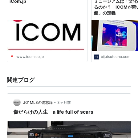
iCom.jp
ミュージアムは「文化
るのか？ ICOMが
館」の定義
www.icom.co.jp
bijutsutecho.com
関連ブログ
•
JG1MLSの備忘録
3ヶ月前
傷だらけの人生 a life full of scars