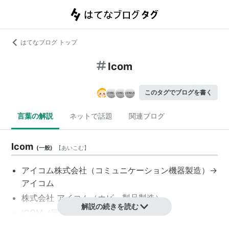
はてなブログ トップ
Icom
このタグでブログを書く
言葉の解説
ネットで話題
関連ブログ
Icom
(
一般
)
【
あいこむ
】
アイコム
株式会社（コミュニケーション機器製造）→
アイコム
株式会社
アイコム
（ホビー製品製造）
解説の続きを読む
ICOM（国際博物館会議）日本委員会