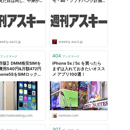
見た目は同じ、中身が違
モ・au・ソフトバンク計測
 - 週刊アスキー
まとめ） - 週刊アスキー
ekly.ascii.jp
weekly.ascii.jp
404
ブックマーク
ブックマーク
存版】DMM格安SIMを
iPhone 5s / 5c を買ったら
費用540円&月額472円
まずは入れておきたいオスス
hone5SをSIMロック解
メ アプリ100選！
使う方法 - サラリーマン
副業で月10万円以上目
ページ
ideb.hatenablog.com
norirow.com
307