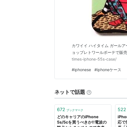
カワイイ ハイタイム ガールアート H
ョップレトワールボーテで販売中です https
times-iphone-55s-case/
#
iphonese
#
iphoneケース
ネットで話題
672
522
ブックマーク
どのキャリアのiPhone
iPh
5s/5cを買うべきか!!電波の
応で