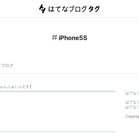
iPhone5S
連ブログ
ぉんふぁいぶえす
】
はてな
はてな
はてな
Copyrig