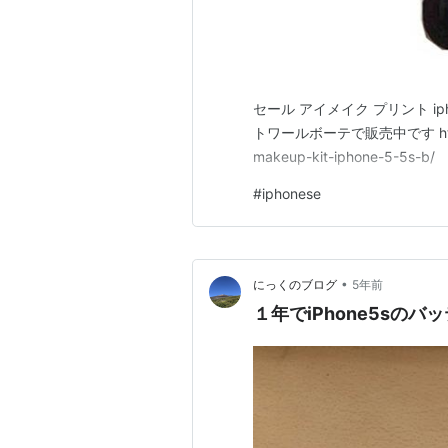
セール アイメイク プリント ipho
トワールボーテで販売中です https://it
makeup-kit-iphone-5-5s-b/
#
iphonese
•
にっくのブログ
5年前
１年でiPhone5sのバ