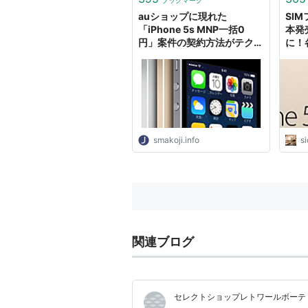
ブックマーク
auショップに現れた
SIM
「iPhone 5s MNP一括0
本発
円」案件の契約方法がテクニ
に！
カルすぎた件｜すまコジ
料と
ラリ
万円
smakoji.info
s
関連ブログ
セレクトショップレトワールボーテ