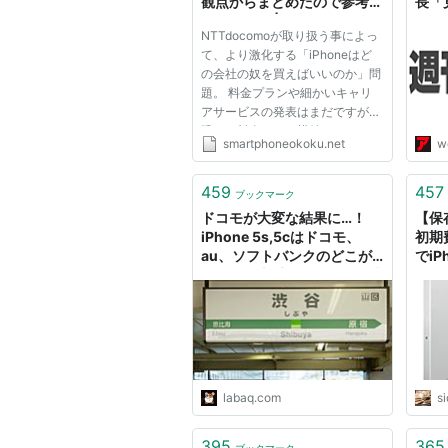
観点からまとめたので参考に
長「
して下さい | スマートフォン
う」
NTTdocomoが取り扱う事によっ
王国!!
て、より激化する「iPhoneはど
の会社の奴を買えばいいのか」問
題。 料金プランや細かいキャリ
アサービスの発表はまだですが、
恐らく料金はほぼ横並び、キャリ
smartphoneokoku.net
we
アサービスもiPhoneにとっては
オマケでしかないと思いますの
で、無視出来る差として…。 今回
459
457
ブックマーク
は一番キャリア間で差が「電波」
ドコモが大変な結果に…！
【保
の観点...
iPhone 5s,5cはドコモ、
初期
au、ソフトバンクのどこが
でiP
いいか、山手線全ての駅で速
除し
度を比較してみました : らば
休日
Q
指す
labaq.com
s
395
365