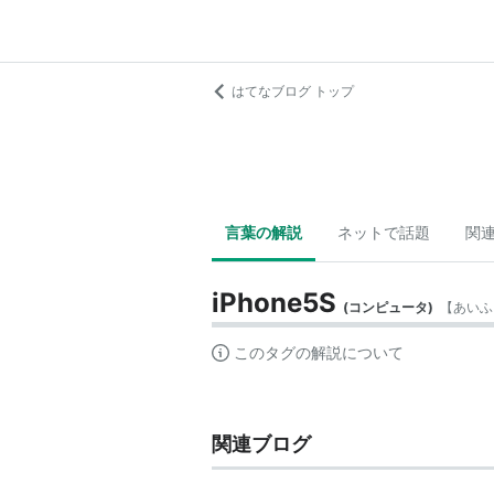
はてなブログ トップ
言葉の解説
ネットで話題
関
iPhone5S
(
コンピュータ
)
【
あいふ
このタグの解説について
関連ブログ