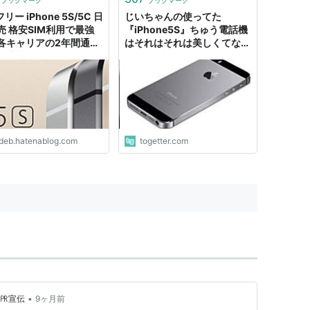
ブックマーク
ブックマーク
フリー iPhone 5S/5C 日
じいちゃんの使ってた
売 格安SIM利用で最強
『iPhone5S』ちゅう電話機
各キャリアの2年間通信
はそれはそれは美しくてな…
徹底比較した結果… - サ
「ジョブズが最後に関わった
ーマン休日副業で月10
モデル」「このサイズで出し
以上目指すページ
て欲しい」
ideb.hatenablog.com
togetter.com
•
 ㏚宣伝
9ヶ月前