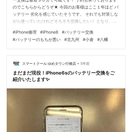
のでこちらからどうぞ★ 今回のお客様はここ１年ほど バ
ッテリー 劣化を感じていたそうです。 それでも対策しな
がら使っていたけれどそろそろ交換したい！ となり、お
持ちくださったそうです(*^^*) 修理は約30分ほどで終わ
#
iPhone修理
#
iPhone8
#
バッテリー交換
りました。 修理前、 バッテリー の状態を確認した所
#
バッテリーのもちが悪い
#
北九州
#
小倉
#
八幡
【サービス 70％】と表示されていましたが、 交換後は
【１００％】の表示になりました!(^^)! 様々なお客様の端
末を見ていると、 バッテリー の状態が70％台になると
途端にいろんな症状が出てきて困ることが多いように感
•
スマートクール ゆめタウン行橋店
5年前
じ…
まだまだ現役！iPhone6sのバッテリー交換をご
紹介いたします✨