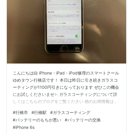
こんにちは🐹 iPhone・iPad・iPod修理のスマートクール
ゆめタウン行橋店です！ 本日は昨日に引き続きガラスコ
ーティングが1100円引きになっております ぜひこの機会
にお試しくださいませ✨ ガラスコーティングについて詳
しくはこちらのブログをご覧ください 他のお得情報は当
店の公式サイトからどうぞ！ ＊ 💜 ＊ 💜 ＊ 💜 ＊ 今回ご
#
行橋市
#
行橋駅
#
ガラスコーティング
紹介するのはiPhone6sのバッテリー交換です！ 発売から
#
バッテリーのもちが悪い
#
バッテリーの交換
時間が経っていますが、まだまだ使っている方は多いと
#
iPhone 6s
思います こちらはバッテリー最大容量が66％まで劣化し