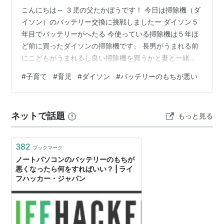
こんにちは～ ３児の父たかぼうです！ 今日は掃除機（ダ
イソン）のバッテリー交換に挑戦しましたー ダイソン５
年目でバッテリーがへたる 今使っている掃除機は５年ほ
ど前に買ったダイソンの掃除機です。 長男がうまれる前
にこどもがうまれるし良い掃除機を買うかと妻と一緒に
選んだ記念すべき掃除機でもあります。 一緒にあーだこ
#
子育て
#
育児
#
ダイソン
#
バッテリーのもちが悪い
ーだ言いながら仲良く選んだ記憶があります あの頃は若
かったですね、妻とずっとくっついていた気がします 笑
今は抱きついたら怒られることが増えてきました・・・
ネットで話題
もっと見る
泣 話を戻します で、さすがに５年たつと掃除機にも変化
がありました。 充電を目一杯しても５分ぐらいでプツン
と切れてしまいます。 しば…
382
ブックマーク
ノートパソコンのバッテリーのもちが
悪くなったら何をすればいい？ | ライ
フハッカー・ジャパン