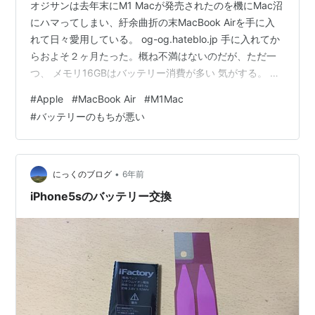
オジサンは去年末にM1 Macが発売されたのを機にMac沼
にハマってしまい、紆余曲折の末MacBook Airを手に入
れて日々愛用している。 og-og.hateblo.jp 手に入れてか
らおよそ２ヶ月たった。概ね不満はないのだが、ただ一
つ、 メモリ16GBはバッテリー消費が多い 気がする。 正
確にメモリ8GBと16GBを並べて時間計測した訳でないの
#
Apple
#
MacBook Air
#
M1Mac
で完全に主観かつ、体感的な話でしかないのだが。 最初
#
バッテリーのもちが悪い
に購入したメモリ8GBモデルは開封後から5日目くらいに
初めて充電器にさした記憶があるのだが、今の16GBモデ
ルは3日くらいだった。 使い方としてはネットサーフイ
ンとMusicアプリで音楽を聴く、Y…
•
にっくのブログ
6年前
iPhone5sのバッテリー交換