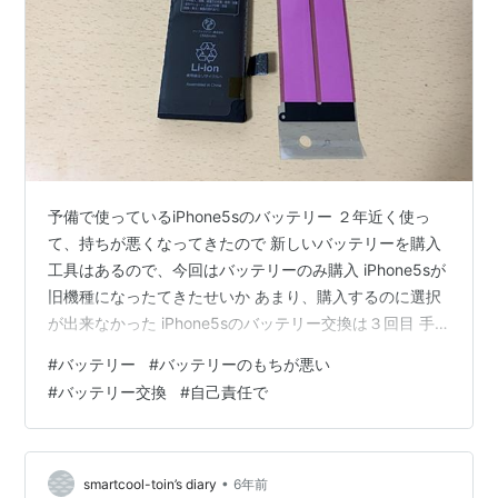
予備で使っているiPhone5sのバッテリー ２年近く使っ
て、持ちが悪くなってきたので 新しいバッテリーを購入
工具はあるので、今回はバッテリーのみ購入 iPhone5sが
旧機種になったてきたせいか あまり、購入するのに選択
が出来なかった iPhone5sのバッテリー交換は３回目 手
慣れてきたけど １回取り付けてみたら 「Touch ID 設定
#
バッテリー
#
バッテリーのもちが悪い
を完了できません」のメッセージが表示 ホームボタンは
#
バッテリー交換
#
自己責任で
機能してた あと、サウンドもダメ コネクタの接触が悪い
みたい もう１回、蓋を開けて、すべてハメ直し 今度は、
大丈夫 バッテリーのフル充電して作業完了 これで、しば
らく使える
•
smartcool-toin’s diary
6年前