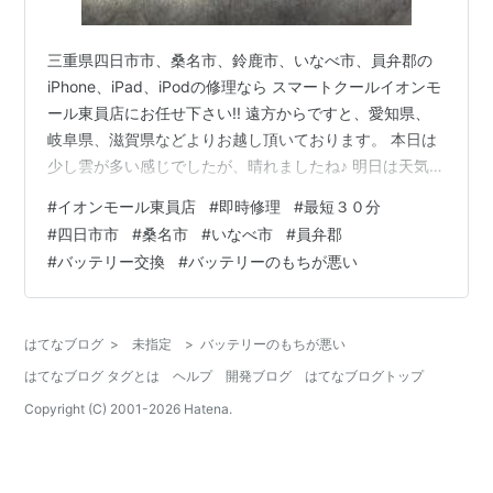
三重県四日市市、桑名市、鈴鹿市、いなべ市、員弁郡の
iPhone、iPad、iPodの修理なら スマートクールイオンモ
ール東員店にお任せ下さい!! 遠方からですと、愛知県、
岐阜県、滋賀県などよりお越し頂いております。 本日は
少し雲が多い感じでしたが、晴れましたね♪ 明日は天気が
少し崩れそうです(;^_^A また、寒さも厳しくなっていくみ
#
イオンモール東員店
#
即時修理
#
最短３０分
たいですね… 冷え込みや乾燥のせいで風邪をひきやすい
#
四日市市
#
桑名市
#
いなべ市
#
員弁郡
ので、気を付けましょう!! 修理内容、料金についてはコ
#
バッテリー交換
#
バッテリーのもちが悪い
チラをご覧ください!! ＊＊＊＊＊＊＊＊＊＊＊＊＊＊＊
＊＊＊＊＊＊＊＊＊＊＊＊＊ 今回は、アイフォーンSEの
バッテリー交換を担当させて頂きました！！ iPh…
はてなブログ
>
未指定
>
バッテリーのもちが悪い
はてなブログ タグとは
ヘルプ
開発ブログ
はてなブログトップ
Copyright (C) 2001-
2026
Hatena.