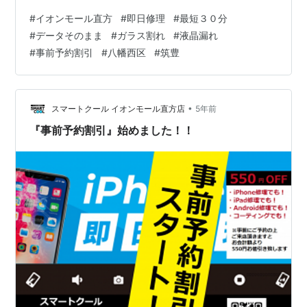
てはこちらをどうぞ！ 事前予約割引始めました！！ 修理
#
イオンモール直方
#
即日修理
#
最短３０分
やコーティングの際に事前に予約をいれていただくだけ
#
データそのまま
#
ガラス割れ
#
液晶漏れ
で ５５０円ＯＦＦさせていただきます！！ こちらは
#
事前予約割引
#
八幡西区
#
筑豊
iPhoneだけでなくアイパッドなどの修理でも大丈夫です
よ♬ 是非、ご来店の際は事前に予約を入れてくださいね
(*'ω'*) ⇒Web予約はこちらからどうぞ！ ＊＊＊＊＊＊＊
＊＊＊＊＊＊＊…
•
スマートクール イオンモール直方店
5年前
『事前予約割引』始めました！！