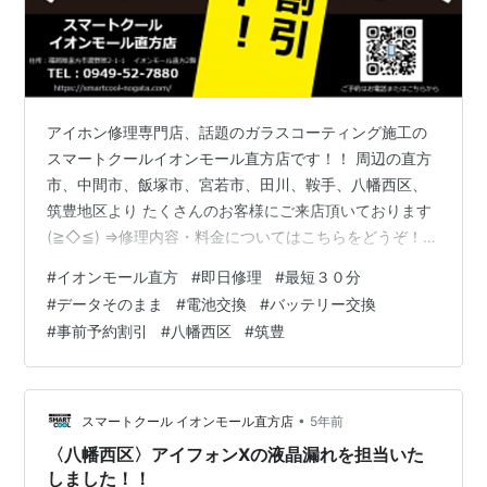
アイホン修理専門店、話題のガラスコーティング施工の
スマートクールイオンモール直方店です！！ 周辺の直方
市、中間市、飯塚市、宮若市、田川、鞍手、八幡西区、
筑豊地区より たくさんのお客様にご来店頂いております
(≧◇≦) ⇒修理内容・料金についてはこちらをどうぞ！
お客様には耳寄りな情報です！！ スマートクールイオン
#
イオンモール直方
#
即日修理
#
最短３０分
モール直方店では、 事前予約割引を始めました！！ 修理
#
データそのまま
#
電池交換
#
バッテリー交換
やガラスコーティングでご来店下さる前に 事前に予約い
#
事前予約割引
#
八幡西区
#
筑豊
ただくだけで修理やコーティング料金を ５５０円ＯＦＦ
いたします！！ かなりお得なキャンペーンとなっており
ますので、 是非、ご来店の際は事前予約をしてください
ね(*'ω'*) ⇒We…
•
スマートクール イオンモール直方店
5年前
〈八幡西区〉アイフォンXの液晶漏れを担当いた
しました！！