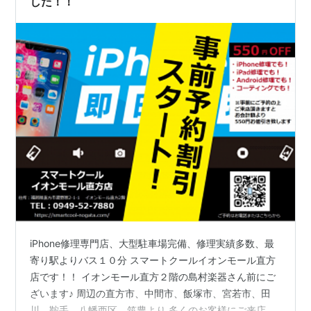
した！！
iPhone修理専門店、大型駐車場完備、修理実績多数、最
寄り駅よりバス１０分 スマートクールイオンモール直方
店です！！ イオンモール直方２階の島村楽器さん前にご
ざいます♪ 周辺の直方市、中間市、飯塚市、宮若市、田
川、鞍手、八幡西区、筑豊より 多くのお客様にご来店頂