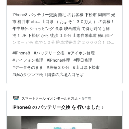
iPhone8 バッテリー交換 熊毛 のお客様 下松市 周南市 光
市 柳井市 etc… 山口県 （ およそ１３０万人 ） の皆様！
年中無休 ショッピング 食事 映画鑑賞 で待ち時間も解
消！ JR 下松駅 から 徒歩 １５分 山陽自動車道 徳山東イ
ンター から 車で１０分 駐車場完備 約２０００台！ ゆめ
タウン下松 １F 森の広場 入口そば にて営業中 【 スマー
#
iPhone8
#
バッテリー交換
#
アイホン修理
トクール ゆめタウン 下松店 】 スタッフDです(*´ω｀*)
#
アイフォン修理
#
iPhone修理
#
即日修理
７月 ～ ８月 暑い 『 夏 』の季節 になり バッテリー の異
#
データそのまま
#
最短３０分
#
山口県下松市
常・劣化が急増している様子(；ﾟДﾟ) 熊毛 よりお越しの
#
ゆめタウン下松１階森の広場入口そば
お客様も iPhone8 のバッテリー不調により…
•
スマートクール イオンモール直方店
5年前
iPhone8 の バッテリー交換 を 行いました ♪