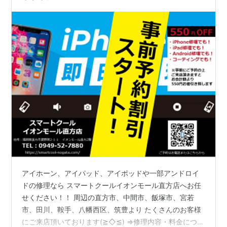
アイホーン、アイパッド、アイポッドや一部アンドロイ
ドの修理なら スマートクールイオンモール直方店へお任
せください！！ 周辺の直方市、中間市、飯塚市、宮若
市、田川、鞍手、八幡西区、筑豊より たくさんのお客様
にご来店頂いております(≧◇≦) ⇒修理内容・料金につい