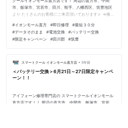
クールイオンモール直方店です！ 周辺の直方市、中間
市、飯塚市、宮若市、田川、鞍手、八幡西区、筑豊地区
より たくさんのお客様にご来店頂いております♬ ⇒修理
内容・料金についてはこちらをどうぞ！ 緊急事態宣言も
#
イオンモール直方
#
即日修理
#
最短３０分
明けて動きやすくなりましたね♬ ただ、まだまだ気を抜
#
データそのまま
#
電池交換
#
バッテリー交換
けないので、 マスクの着用や三密に気を付けて行動しま
#
限定キャンペーン
#
田川郡
#
筑豊
しょう！！ また、当店では、6月21日～27日限定です
が！ バッテリー交換修理を通常価格より １，１００円
OFFキャンペーンを行っております！！ お近くにお寄り
の際は、是非ご来店ください…
•
スマートクール イオンモール直方店
5年前
＜バッテリー交換＞6月21日～27日限定キャンペ
ーン！！