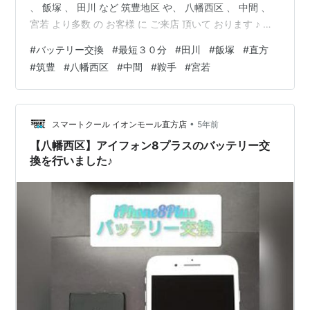
、 飯塚 、 田川 など 筑豊地区 や、 八幡西区 、 中間 、
宮若 より多数 の お客様 に ご来店 頂いて おります ♪ 直
方店 限定 の キャンペーン で 事前 予約 して 頂く と 550
#
バッテリー交換
#
最短３０分
#
田川
#
飯塚
#
直方
円 OFF させて 頂きます (*‘ω‘ *)ご予約はこちらからどう
#
筑豊
#
八幡西区
#
中間
#
鞍手
#
宮若
ぞ さて本日は、直方市のお客様のご依頼で、 iPhone8 の
バッテリー交換 を 行いました ♪ スマホ の バッテリー も
車 の バッ…
•
スマートクール イオンモール直方店
5年前
【八幡西区】アイフォン8プラスのバッテリー交
換を行いました♪