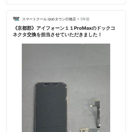
ッテリーの劣化は、設定より確認することが出来ます💡
設定 ⇒ バッテリー ⇒ バッテリーの状態 ⇒ 最大容量この
最大容…
•
スマートクール ゆめタウン行橋店
5年前
《京都郡》アイフォーン１１ProMaxのドックコ
ネクタ交換を担当させていただきました！