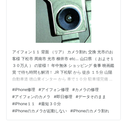
アイフォン１１ 背面 （リア） カメラ割れ 交換 光市のお
客様 下松市 周南市 光市 柳井市 etc… 山口県 （ およそ１
３０万人 ） の皆様！ 年中無休 ショッピング 食事 映画鑑
賞 で待ち時間も解消！ JR 下松駅 から 徒歩 １５分 山陽
自動車道 徳山東インター から 車で１０分 駐車場完備 約
２０００台！ ゆめタウン下松 １F 森の広場 入口そば に
#
iPhone修理
#
アイフォン修理
#
カメラの修理
て営業中 【 スマートクール ゆめタウン 下松店 】 スタッ
#
アイフォンのカメラ
#
即日修理
#
データそのまま
フDです(*´ω｀*) 光市 よりお越しのお客様 アイフォン１
#
iPhone１１
#
最短３０分
１ リアカメラ の不具合 のため カメラの交換 を希望され
#
iPhoneのカメラが起動しない
#
iPhoneのカメラ割れ
ました 目視では割れが 確認できませんでしたが カメラ
を起…