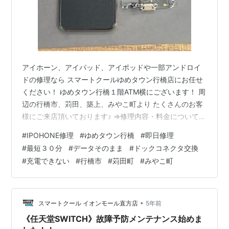
アイホーン、アイパッド、アイポッドや一部アンドロイ
ドの修理なら スマートクールゆめタウン行橋店にお任せ
ください！ ゆめタウン行橋１階ATM横にございます！ 周
辺の行橋市、苅田、築上、みやこ町より たくさんのお客
様にご来店頂いております♪ ⇒修理内容・料金については
コチラをご覧ください!! 今日も暑いですね🌞 少し動くだ
#
IPOHONE修理
#
ゆめタウン行橋
#
即日修理
けで汗が噴き出してきますね…💦 湿度も結構あるみたい
#
最短３０分
#
データそのまま
#
ドックコネクタ交換
ですね…(￣▽￣;) 空気が重く感じます。 コロナのせいで
#
充電できない
#
行橋市
#
苅田町
#
みやこ町
マスクしなきゃだし… 汗もかくからマスクが顔に張り付
いて…(ノД`)・゜・。 息が苦しいですよね…💦 でも、コ
ロナ対策だから仕方ないですよね！！ 熱中症対策もしっ
かりして…
•
スマートクール イオンモール直方店
5年前
《任天堂SWITCH》故障予防メンテナンス始めま