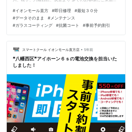
いております(=ﾟωﾟ)ﾉ ⇒修理内容・料金についてはこち
#
イオンモール直方
#
即日修理
#
最短３０分
らをどうぞ！ ここで耳寄りな情報です！ 当店では事前予
#
データそのまま
#
メンテナンス
約割引を始めました！！ アイフォンやアイパッドなどの
#
ガラスコーティング
#
抗菌コート
#
事前予約割引
修理やガラスコーティングでご来店下さる前に 事前に
Webまたは電話にて予約いただくだけで！！ 修理料金や
コーティング費用を５５０円OFFいたします！！！ かな
りお得なキャン…
•
スマートクール イオンモール直方店
5年前
❝八幡西区❞アイホーン６ｓの電池交換を担当いた
しました！