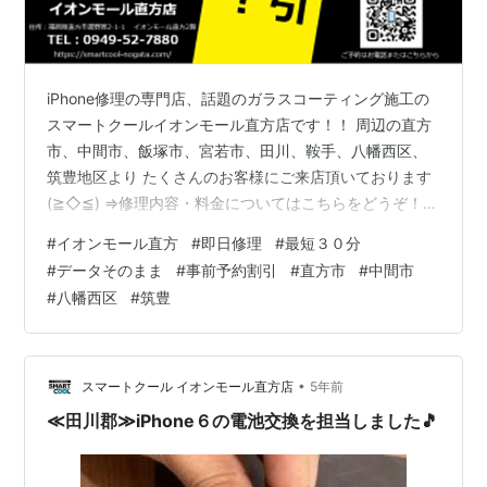
iPhone修理の専門店、話題のガラスコーティング施工の
スマートクールイオンモール直方店です！！ 周辺の直方
市、中間市、飯塚市、宮若市、田川、鞍手、八幡西区、
筑豊地区より たくさんのお客様にご来店頂いております
(≧◇≦) ⇒修理内容・料金についてはこちらをどうぞ！
本日より6/27までの期間限定キャンペーンを行っていま
#
イオンモール直方
#
即日修理
#
最短３０分
す！ バッテリー交換を通常価格より１，１００円OFFに
#
データそのまま
#
事前予約割引
#
直方市
#
中間市
て実施中！！ バッテリーのもちが悪いっていう方は是
#
八幡西区
#
筑豊
非！ この機会にご来店くださいませ♪ ＊＊＊＊＊＊＊＊
＊＊＊＊＊＊＊＊＊＊＊＊＊＊＊＊＊＊＊＊＊＊＊＊＊
＊＊＊＊＊＊＊＊＊＊＊ この度、スマートクールイオン
モール直方店で『事…
•
スマートクール イオンモール直方店
5年前
≪田川郡≫iPhone６の電池交換を担当しました🎵