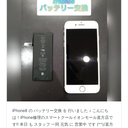
iPhone8 の バッテリー交換 を 行いました ♪ こんにち
は！iPhone修理のスマートクールイオンモール直方店で
す!! 本日 も スタッフ 一同 元気 に 営業中 です (^^)/直方