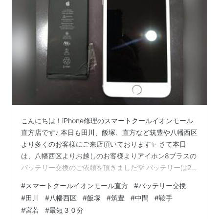
こんにちは！iPhone修理のスマートクールイオンモール
直方店です♪ 本日も田川、飯塚、直方など筑豊や八幡西区
より多くのお客様にご来店頂いております✨ さて本日
は、八幡西区よりお越しのお客様よりアイホン8プラスの
バッテリー交換のご依頼を頂きました💡 バッテリーは2,3
年で劣化しますまた、寒暖差や温度変化に弱く、通常の
#
スマートクールイオンモール直方
#
バッテリー交換
使用時より劣化が早く進行することもあります(>_<) 高温
#
田川
#
八幡西区
#
飯塚
#
筑豊
#
中間
#
鞍手
の車内の中に端末を放置すると最悪の場合、発火したり
#
宮若
#
最短３０分
爆発したりと、とても危険なのでご注意ください(^^)/ バ