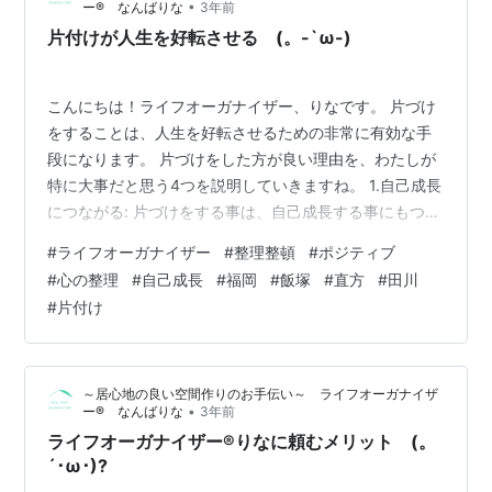
•
ー®︎ なんばりな
3年前
片付けが人生を好転させる (。-`ω-)
こんにちは！ライフオーガナイザー、りなです。 片づけ
をすることは、人生を好転させるための非常に有効な手
段になります。 片づけをした方が良い理由を、わたしが
特に大事だと思う4つを説明していきますね。 1.自己成長
につながる: 片づけをする事は、自己成長する事にもつな
がります。 過去の物や思い出への執着を少しづつ手放し
#
ライフオーガナイザー
#
整理整頓
#
ポジティブ
整理することによって、未来に向かって進むための心の
#
心の整理
#
自己成長
#
福岡
#
飯塚
#
直方
#
田川
準備を整えることができます。 2.ポジティブなエネルギ
#
片付け
ーの引き寄せ: わたしが片づけをしてきた経験から、ほと
んどのお客様が感じたことですが、片づけたことで、周
囲のエネルギーがポジティブに変わります。 整理された
～居心地の良い空間作りのお手伝い～ ライフオーガナイザ
空間は清潔感があり氣持ち…
•
ー®︎ なんばりな
3年前
ライフオーガナイザー®りなに頼むメリット (。
´･ω･)?