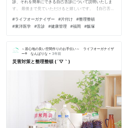
診、それを簡単にできる自己舌診について説明いたしま
す。 最後まで見ていただけると嬉しいです。 【自己舌診
で健康管理！自分でもできる簡単チェック方法】 今回は
#
ライフオーガナイザー
#
片付け
#
整理整頓
自己舌診による健康管理についてお伝えします。 東洋医
#
東洋医学
#
舌診
#
健康管理
#
福岡
#
飯塚
学では、舌を見ることで体の状態や健康を知ることがで
きます。 自分でも簡単に舌をチェックできるので、ぜひ
日常の健康管理に取り入れてみてください。 1. 舌診と
～居心地の良い空間作りのお手伝い～ ライフオーガナイザ
は？ 舌診は、東洋医学でよく行われる診断方法の一つで
•
ー®︎ なんばりな
3年前
す。 舌の形状、色、舌苔（舌…
災害対策と整理整頓 (´▽｀)