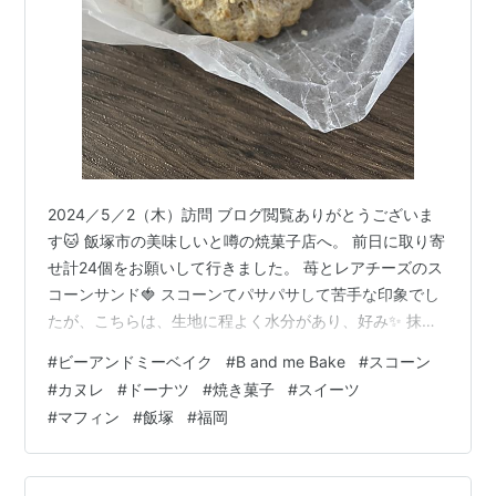
2024／5／2（木）訪問 ブログ閲覧ありがとうございま
す🐱 飯塚市の美味しいと噂の焼菓子店へ。 前日に取り寄
せ計24個をお願いして行きました。 苺とレアチーズのス
コーンサンド🍓 スコーンてパサパサして苦手な印象でし
たが、こちらは、生地に程よく水分があり、好み✨ 抹茶
カヌレ ホワイトチョコが入ってるのかな？ 外カリ中ジャ
#
ビーアンドミーベイク
#
B and me Bake
#
スコーン
ワで、プレーンカヌレより好み。 きな粉ドーナツ モチモ
#
カヌレ
#
ドーナツ
#
焼き菓子
#
スイーツ
チタイプではないですが、程よい塩加減ときな粉の甘み
#
マフィン
#
飯塚
#
福岡
が絶妙にマッチしてて美味しい🤤 veganマフィン 黒糖バ
ナナ 封を開けたらバナナ🍌の薫りがフワッと。 やはり、
マフィン✖️バナナ🍌は王道✨ 生地のパサつきは少し気に