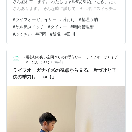
さん溢れています。 わたしもヤル氣が出ないとき、たく
さんあります。 そんな時に試して、ヤル氣にスイッチが
入った方法をご紹介します。 とても簡単、ヤル氣がでな
#
ライフオーガナイザー
#
片付け
#
整理収納
くても、とりあえず動く！ そして、タイマーを活用する
#
ヤル気スイッチ
#
タイマー
#
時間管理術
ことです。 この二つでわたしは５分もしないうちに、ヤ
#
ふくおか
#
福岡
#
飯塚
#
田川
ル氣スイッチが入りました。 入りすぎて、辞め時が分か
らなくなってしまいました。 説明しますね。 まずは、な
ぜとりあえず動くのか？ 実は人間の脳の中には、本当に
～居心地の良い空間作りのお手伝い～ ライフオーガナイザ
ヤル氣スイッチがあることが脳…
•
ー®︎ なんばりな
3年前
ライフオーガナイズの視点から見る、片づけと子
供の学力(。-`ω-)」