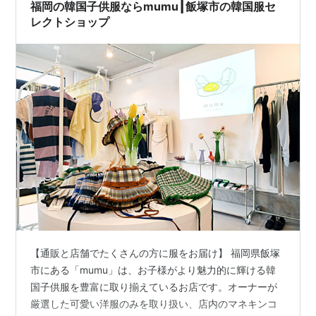
ダ巻き寿司とコロッケ食べたよ。エビがたくさん入って
福岡の韓国子供服ならmumu┃飯塚市の韓国服セ
て美味しかったです。 いちご飴や…
レクトショップ
【通販と店舗でたくさんの方に服をお届け】 福岡県飯塚
市にある「mumu」は、お子様がより魅力的に輝ける韓
国子供服を豊富に取り揃えているお店です。オーナーが
厳選した可愛い洋服のみを取り扱い、店内のマネキンコ