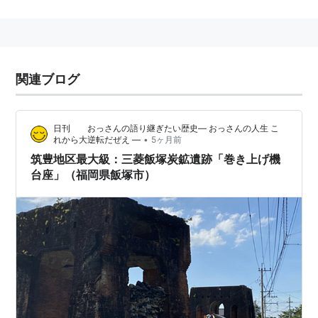
地名
新潟県
長岡市
飯塚
関連ブログ
日刊 おっさんの語り継ぎたい歴史― おっさんの人生 こ
•
れから大逆転だぜえ ―
5ヶ月前
筑豊地区最大級：三菱飯塚炭鉱遺跡「巻き上げ機
台座」（福岡県飯塚市）