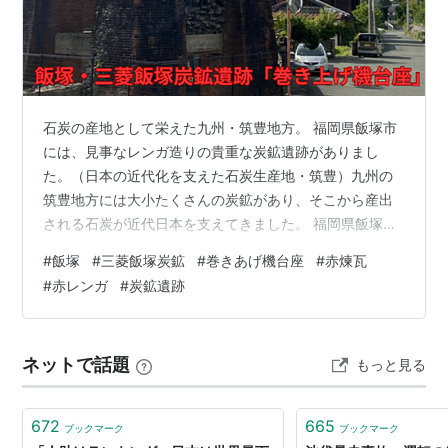
石炭の産地として栄えた九州・筑豊地方。 福岡県飯塚市
には、見事なレンガ造りの貴重な炭鉱遺跡がありまし
た。（日本の近代化を支えた石炭生産地・筑豊）九州の
筑豊地方には大小たくさんの炭鉱があり、そこから産出
される石炭が近代日本を支えてきました。 福岡県飯塚市
にあった飯塚炭鉱は、第一次世界大戦勃発の翌年・1915
#
飯塚
#
三菱飯塚炭鉱
#
巻きあげ機台座
#
赤煉瓦
年（大正14年）に操業を開始し1929年（昭和4年）には
#
赤レンガ
#
炭鉱遺跡
三菱が経営し、1961年（昭和36年）に閉山しました。現
在、飯塚市には道路沿いに三菱飯塚炭鉱の巻き上げ台座
が並んで二基残っています。 （巻き上げ台座）このレン
ネットで話題
もっと見る
ガ作りの建物は、「巻き上げ台座」です。巻き上げ台座
とは、炭鉱で、地下にある坑道抗…
672
665
ブックマーク
ブックマーク