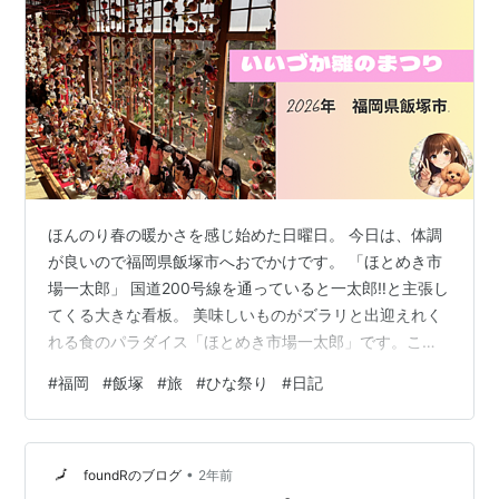
ほんのり春の暖かさを感じ始めた日曜日。 今日は、体調
が良いので福岡県飯塚市へおでかけです。 「ほとめき市
場一太郎」 国道200号線を通っていると一太郎‼と主張し
てくる大きな看板。 美味しいものがズラリと出迎えれく
れる食のパラダイス「ほとめき市場一太郎」です。この
焼魚を見ると一気にテンションが上がりますよね。 店内
#
福岡
#
飯塚
#
旅
#
ひな祭り
#
日記
には、焼き鳥やお寿司、揚げ物、煮物などとお惣菜がた
くさんあります。誘惑が多すぎて、ついつい買い過ぎる
から覚悟して。 お惣菜以外にもお魚、お肉、パンやお野
•
菜、お豆腐や乾物など品ぞろえは豊富。 私は、エビサラ
foundRのブログ
2年前