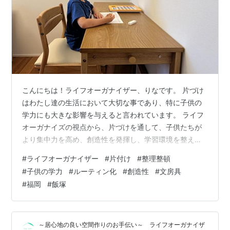
こんにちは！ライフオーガナイザー、りなです。 片づけ
はわたし達の生活において大切な事であり、特に子供の
学力にも大きな影響を与えると言われています。 ライフ
オーガナイズの視点から、片づけを通して、子供たちが
より集中力を高め、創造性を発揮し、学習環境を整える
方法を紹介します。 1. 整理整頓と集中力: 子供が学習に
#
ライフオーガナイザー
#
片付け
#
整理整頓
集中するためには、整理整頓された環境がとても重要で
#
子供の学力
#
ルーティン化
#
創造性
#
文房具
す。 モノが散らかっている空間は、子供の集中力を奪
#
福岡
#
飯塚
い、注意散漫の原因になります。 ライフオーガナイズの
考え方では、物を整理し、必要なものと不必要なもに分
けることが重要です。 子供と一緒に部屋や学習スペース
～居心地の良い空間作りのお手伝い～ ライフオーガナイザ
を整理して、学習に集中できる環境を…