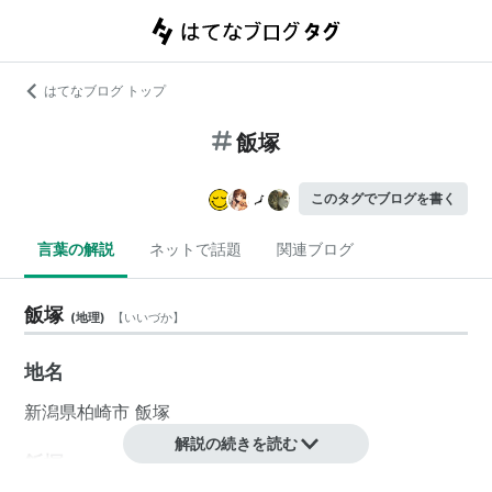
はてなブログ トップ
飯塚
このタグでブログを書く
言葉の解説
ネットで話題
関連ブログ
飯塚
(
地理
)
【
いいづか
】
地名
新潟県
柏崎市
飯塚
解説の続きを読む
飯塚
(
地理
)
【
いいづか
】