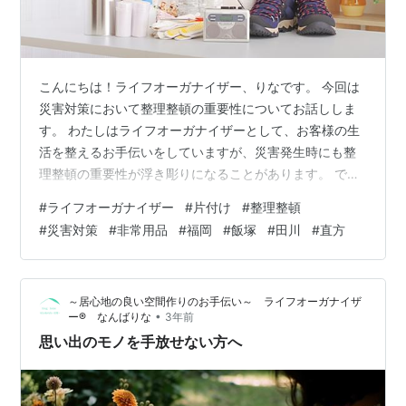
こんにちは！ライフオーガナイザー、りなです。 今回は
災害対策において整理整頓の重要性についてお話ししま
す。 わたしはライフオーガナイザーとして、お客様の生
活を整えるお手伝いをしていますが、災害発生時にも整
理整頓の重要性が浮き彫りになることがあります。 で
は、なぜ片づけが災害対策に関係するのでしょうか？ そ
#
ライフオーガナイザー
#
片付け
#
整理整頓
の理由をご紹介しますね。 1. 安全性の向上： 災害発生時
#
災害対策
#
非常用品
#
福岡
#
飯塚
#
田川
#
直方
には、急いで避難する必要があります。 しかし、散らか
った部屋や不必要な物が散乱している状態では、避難経
路が塞がれたり、移動が妨げられたりする可能性があり
～居心地の良い空間作りのお手伝い～ ライフオーガナイザ
ます。 整理整頓された環境では、スムーズに避難するこ
•
ー®︎ なんばりな
3年前
とができ、安全性が向上します。 …
思い出のモノを手放せない方へ