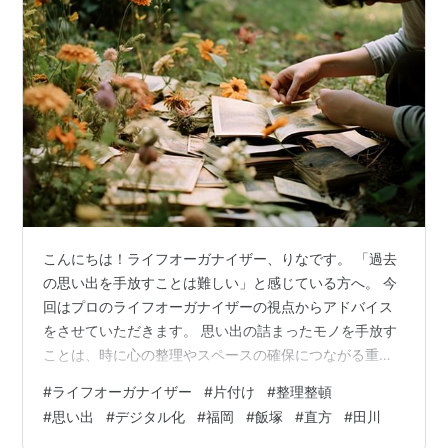
こんにちは！ライフオーガナイザー、りなです。 「過去
の思い出を手放すことは難しい」と感じている方へ。 今
回はプロのライフオーガナイザーの視点からアドバイス
をさせていただきます。 思い出の詰まったモノを手放す
ことは、時に心の整理やスペースの確保につながる重要
なステップになります。 モノを手放すためのヒントを上
#
ライフオーガナイザー
#
片付け
#
整理整頓
げていきます。 1.写真やデジタル化による保存方法: 思い
#
思い出
#
デジタル化
#
福岡
#
飯塚
#
直方
#
田川
出のモノを手放すことに不安を感じる方は、写真やデジ