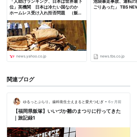
「人助けランキング、日本は世界最下
池袋暴走事故、運転の
位」英機関 日本は冷たい国なのか
ごりあった」 TBS NE
ホームレス受け入れ拒否問題 （飯塚
真紀子） - エキスパート - Yahoo!ニュ
ース
news.yahoo.co.jp
news.tbs.co.jp
関連ブログ
•
ゆるっとぶらり。歯科衛生士えまると愛犬つむぎ
6ヶ月前
【福岡県飯塚】いいづか雛のまつりに行ってきた
｜旅記録1