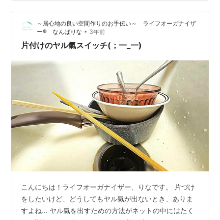
タル化による保存方法があります。 思い出のモノ自体を
手元に残さず、写真やデジタルデータとして保存するこ
～居心地の良い空間作りのお手伝い～ ライフオーガナイザ
とで、思い出を形に残すことができます。 また、デジタ
•
ー®︎ なんばりな
3年前
ルデータはバックアップを取るこ…
片付けのヤル氣スイッチ(；一_一)
こんにちは！ライフオーガナイザー、りなです。 片づけ
をしたいけど、どうしてもヤル氣が出ないとき、ありま
すよね… ヤル氣を出すための方法がネットの中にはたく