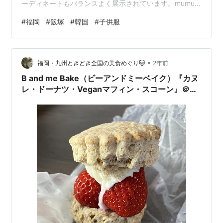
ーディネートもバランスよく展示されています。mumu
は商品の提供を通じてお子様の成長を応援し、育児をサ
#
福岡
#
飯塚
#
韓国
#
子供服
ポートすることを目指しています。 また、韓国発祥のト
レンドアイテムも豊富に揃えており、特別な日のドレス
やカジュアルなTシャツなど、様々なスタイルのコーディ
•
ネートが充実しています。女性も楽しめる洋服や親子で
福岡・九州ときどき全国の美食めぐり🐱
2年前
着られるコーディネート、ペアルックも豊富に揃ってお
B and me Bake（ビーアンドミーベイク）『カヌ
り、高品質な素材を使用しています。 mu…
レ・ドーナツ・Veganマフィン・スコーン』＠福
岡県飯塚市