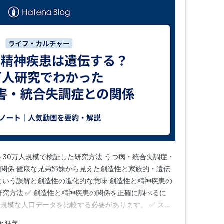
を30万人規模で検証した研究方法 うつ病・統合失調症・
関係 健康な兄弟姉妹から見えた創造性と家族的・遺伝
という誤解と創造性の進化的な意味 創造性と精神疾患の
研究方法 ✅ 創造性と精神疾患の関係を正確に調べるに
規模な人口データを比較する必要があります。 ✅ スウ
使い、統合失調症・双極性障害・うつ病の当事者と、診断
と狂気