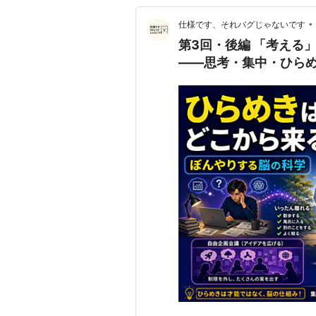
•
仕様です、それバグじゃないです
第3回・後編 「考える
――思考・集中・ひら