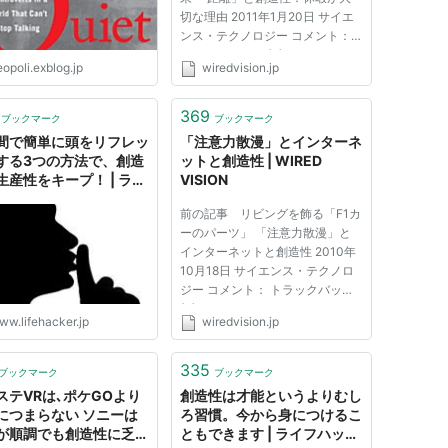
切な理由 2011年1月20日 サイエ
ンス・テクノロジー コメント：
トラックバック (0) フィードサイ
opoli.exblog.jp
wiredvision.jp
エンス・テクノロジー Jonah
Lehrer Image: Flickr/Bob
Gaffney 21世紀の贅沢のひとつ
369
ブックマーク
ブックマーク
は、電子メールと無縁なバケーシ
間で簡単に頭をリフレッ
「注意力散漫」とインターネ
ョンだ。...
する3つの方法で、創造
ットと創造性 | WIRED
生産性をキープ！ | ライ
VISION
ッカー・ジャパン
前の記事 リビングを飾る「F1カ
ーのパーツ」 「注意力散漫」と
インターネットと創造性 2010年
10月18日 サイエンス・テクノロ
ジー コメント： トラックバック
(0) フィードサイエンス・テクノ
ww.lifehacker.jp
wiredvision.jp
ロジー Jonah Lehrer 画像は
Wikimedia 人々は、ネットの世界
は気が散りやすいと不満を訴えて
335
ブックマーク
ブックマーク
いる。われわれは、そこかしこに
ステVRは､ポケGOより
創造性は才能というよりむし
あ...
につまらない ソニーは
ろ習慣。今から身につけるこ
が順調でも創造性に乏し
ともできます | ライフハッカ