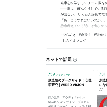
健康を科学するシリーズ 脳を
――脳は「ぼんやりしている時
が出ない。 いったん諦めて散歩
「あ、こうすればいいのか。」
懸命考えている間には出なかっ
の中で、誰かが残業を続けてい
#
ひらめき
#
創造性
#
認知バ
いときにも完全には停止してい
#
しろくまブログ
える。 未来の出来事を想像する
ネットで話題
759
731
ブックマーク
創造性のダークサイド：心理
創造
学研究 | WIRED VISION
にな
だ
前の記事 アウディ『e-tron
Spyder』のデザイン・プロセス
創造性のダークサイド：心理学研