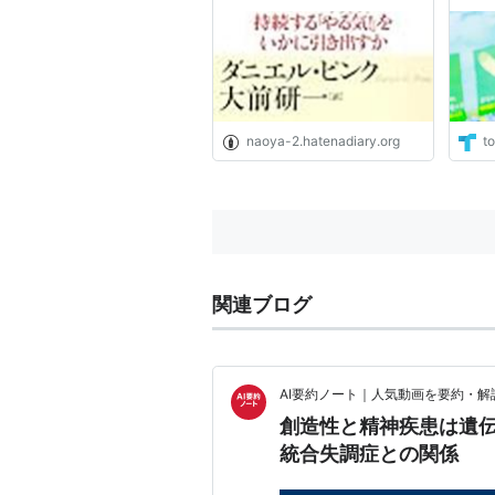
い
naoya-2.hatenadiary.org
to
関連ブログ
AI要約ノート｜人気動画を要約・解
創造性と精神疾患は遺伝
統合失調症との関係