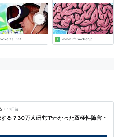
ー・ジャパン
yokeizai.net
www.lifehacker.jp
•
説
16日前
する？30万人研究でわかった双極性障害・