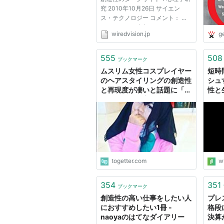
究 2010年10月26日 サイエン
ス・テクノロジー コメント： ト
ラックバック (0) フィードサイエ
wiredvision.jp
ge
ンス・テクノロジー Jonah
Lehrer 画像はWikimedia 人間の
創造性は、「不幸」となんらかの
555
508
ブックマーク
関係があるようだ。ゴッホやバー
ムスリム女性コスプレイヤー
短時
ジニア・ウ...
のヘアスタイリングの創造性
シュ
と再現度が凄いと話題に「む
性と
しろこっちの方が二次元的」
フハ
togetter.com
w
354
351
ブックマーク
創造性の高い仕事をしたい人
プレ
におすすめしたい1冊 -
格段
naoyaのはてなダイアリー
決算