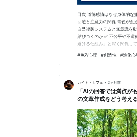
目次 道徳感情はなぜ身体的な
回避と注意力の関係 青色が創
自己複製システムと無意識を動
結びつくのか ✅ 不公平や不
避ける仕組み」と深く関係して
ように処理することで、集団の
#
色彩心理
#
創造性
#
進化心
りや嫌悪がなぜ強い身体感覚を
起こる強い反応 人は誰かが不
•
カイト・カフェ
2ヶ月前
「AIの回答では満点が
の文章作成をどう考え