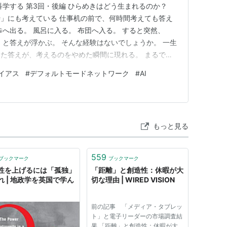
科学する 第3回・後編 ひらめきはどう生まれるのか？
」にも考えている 仕事机の前で、何時間考えても答え
へ出る。 風呂に入る。 布団へ入る。 すると突然、
 と答えが浮かぶ。 そんな経験はないでしょうか。 一生
た答えが、考えるのをやめた瞬間に現れる。 まるで脳
たようです。 実際、脳は目の前の課題へ集中していな
イアス
#
デフォルトモードネットワーク
#
AI
ません。 過去の記憶を呼び出す。 自分自身について考
。 人の気…
もっと見る
559
ブックマーク
ブックマーク
性を上げるには「孤独」
「距離」と創造性：休暇が大
れ | 地政学を英国で学ん
切な理由 | WIRED VISION
前の記事 「メディア・タブレッ
ト」と電子リーダーの市場調査結
果 「距離」と創造性：休暇が大