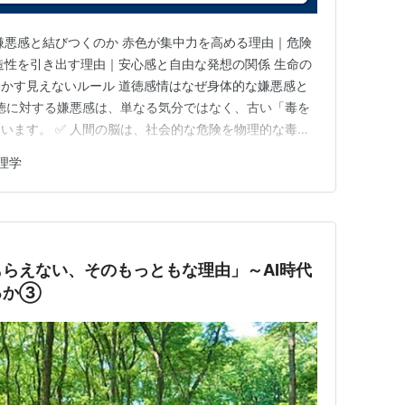
嫌悪感と結びつくのか 赤色が集中力を高める理由｜危険
造性を引き出す理由｜安心感と自由な発想の関係 生命の
かす見えないルール 道徳感情はなぜ身体的な嫌悪感と
道徳に対する嫌悪感は、単なる気分ではなく、古い「毒を
います。 ✅ 人間の脳は、社会的な危険を物理的な毒の
安全を守ろうとします。 ✅ 道徳感情を理解すると、怒
理学
伴うのかが見えやすくなります。 不公平を見たときに
当に扱われている…
もらえない、そのもっともな理由」～AI時代
るか③