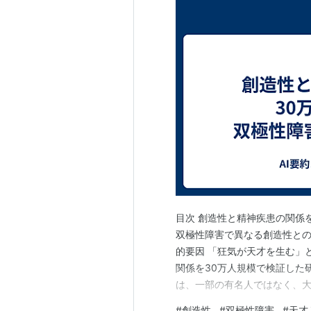
目次 創造性と精神疾患の関係
双極性障害で異なる創造性との
的要因 「狂気が天才を生む」
関係を30万人規模で検証した
は、一部の有名人ではなく、大
ェーデンの公的登録データを
#
創造性
#
双極性障害
#
天才