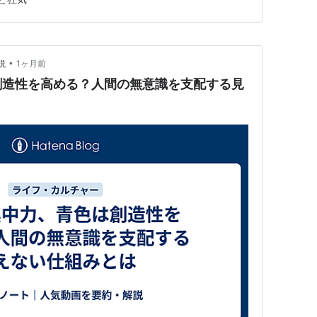
ました。 ✅ 創造性を芸術・科学分野の職業から測り、
家族内で共有さ…
•
説
1ヶ月前
創造性を高める？人間の無意識を支配する見