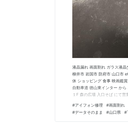
液晶漏れ 画面割れ ガラス液晶
柳井市 岩国市 防府市 山口市 e
休 ショッピング 食事 映画鑑賞
自動車道 徳山東インター から
１F 森の広場 入口そば にて営
フD です(*´ω｀*) スマー
#
アイフォン修理
#
画面割れ
・ アイパッド 、 アイポッド修
#
データそのまま
#
山口県
#