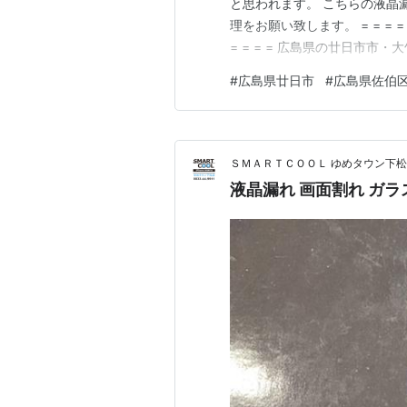
と思われます。 こちらの液晶
理をお願い致します。 = = = = = = = 
= = = = 広島県の廿日市
方面からたくさんのお客様にお選
#
広島県廿日市
#
広島県佐伯
短30分 即日修理 ●iPad/iPod/
ＳＭＡＲＴＣＯＯＬ ゆめタウン下松
液晶漏れ 画面割れ ガラ