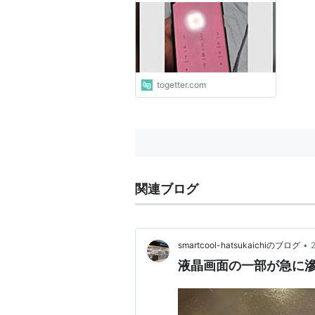
出品者が即時返品を要求、弁
護士と警察で待っているらし
い
togetter.com
関連ブログ
•
smartcool-hatsukaichiのブログ
液晶画面の一部が急に