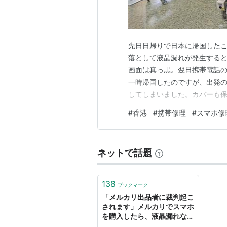
先日日帰りで日本に帰国した
落として液晶漏れが発生する
画面は真っ黒。翌日携帯電話の
一時帰国したのですが、出発
してしまいました。カバーも
し割れたくらいだったのです
#
香港
#
携帯修理
#
スマホ修
ていた上に、画面の中央に縦に
数分経つと、インクが広がって
ネットで話題
138
ブックマーク
「メルカリ出品者に裁判起こ
されます」メルカリでスマホ
を購入したら、液晶漏れなど
があったので出品者に指摘→