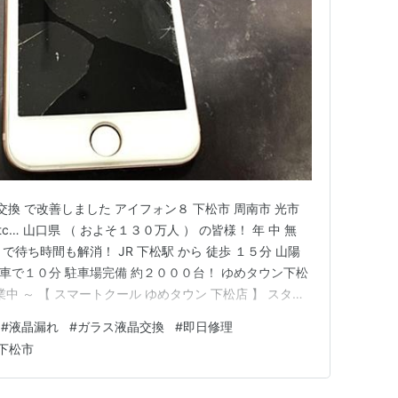
交換 で改善しました アイフォン８ 下松市 周南市 光市
tc… 山口県 （ およそ１３０万人 ） の皆様！ 年 中 無
 で待ち時間も解消！ JR 下松駅 から 徒歩 １５分 山陽
 車で１０分 駐車場完備 約２０００台！ ゆめタウン下松
業中 ～ 【 スマートクール ゆめタウン 下松店 】 スタッ
トクール ゆめタウン下松店では、 アイフォン修理を始め、
#
液晶漏れ
#
ガラス液晶交換
#
即日修理
理 ( お預かり修理…
下松市