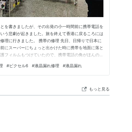
ことを書きましたが、その出発の小一時間前に携帯電話を
という悲劇が起きました。旅を終えて香港に戻るころには
修理に行きました。 携帯の修理 先日、日帰りで日本に
の前にスーパーにちょっと出かけた時に携帯を地面に落と
保護フィルムもつけていたので、携帯電話の角がほんの少
が、携帯電話をつけてみると、落とした角が少し黒くなっ
理
#
ピクセル6
#
液晶漏れ修理
#
液晶漏れ
線がピーっと入り、なんだかいつもとは違う雰囲気に💦
いくように、黒の部分が少…
もっと見る