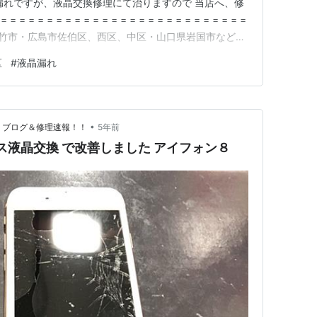
漏れですが、液晶交換修理にて治りますので 当店へ、修
= = = = = = = = = = = = = = = = = = = = = = = =
市・大竹市・広島市佐伯区、西区、中区・山口県岩国市など多
びいただいております！ ●iPhone データそのまま 最
区
#
液晶漏れ
…
•
 ブログ＆修理速報！！
5年前
ス液晶交換 で改善しました アイフォン８